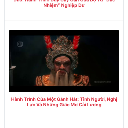
Nhiệm” Nghiệp Dư
Hành Trình Của Một Gánh Hát: Tình Người, Nghị
Lực Và Những Giấc Mơ Cải Lương