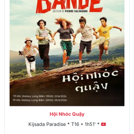
Hội Nhóc Quậy
Kijsada Paradise * T16 * 1h51' *