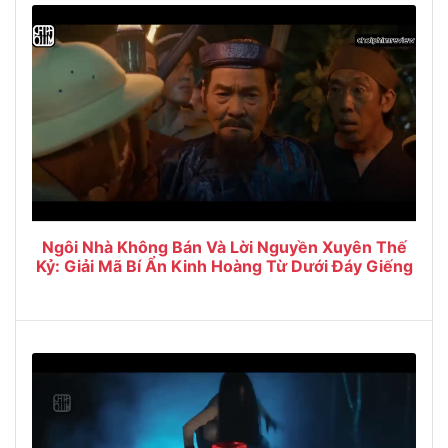
Ngôi Nhà Không Bán Và Lời Nguyền Xuyên Thế
Kỷ: Giải Mã Bí Ẩn Kinh Hoàng Từ Dưới Đáy Giếng