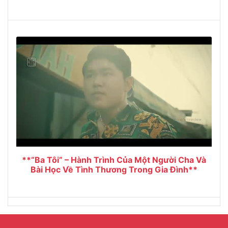
**“Ba Tôi” – Hành Trình Của Một Người Cha Và
Bài Học Về Tình Thương Trong Gia Đình**