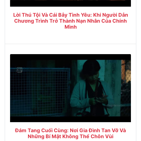
Lời Thú Tội Và Cái Bẫy Tình Yêu: Khi Người Dẫn
Chương Trình Trở Thành Nạn Nhân Của Chính
Mình
Đám Tang Cuối Cùng: Nơi Gia Đình Tan Vỡ Và
Những Bí Mật Không Thể Chôn Vùi