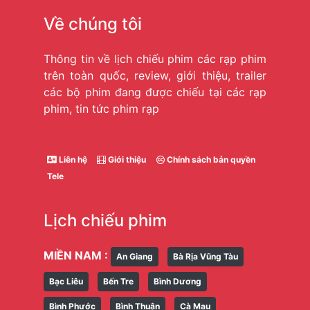
Về chúng tôi
Thông tin về lịch chiếu phim các rạp phim
trên toàn quốc, review, giới thiệu, trailer
các bộ phim đang được chiếu tại các rạp
phim, tin tức phim rạp
Liên hệ
Giới thiệu
Chính sách bản quyền
Tele
Lịch chiếu phim
MIỀN NAM :
An Giang
Bà Rịa Vũng Tàu
Bạc Liêu
Bến Tre
Bình Dương
Bình Phước
Bình Thuận
Cà Mau