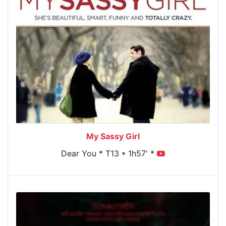
My Sassy Girl
Dear You * T13 * 1h57' *