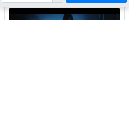
Xe Cứu Thương: Hành Trình Xuyên Đêm Và
Những Lời Thì Thầm Từ Cõi Âm