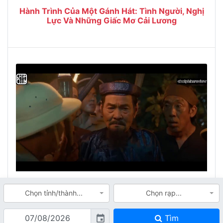
Hành Trình Của Một Gánh Hát: Tình Người, Nghị
Lực Và Những Giấc Mơ Cải Lương
Ngôi Nhà Không Bán Và Lời Nguyền Xuyên Thế
Chọn tỉnh/thành...
Chọn rạp...
Kỷ: Giải Mã Bí Ẩn Kinh Hoàng Từ Dưới Đáy Giếng
Tìm
event