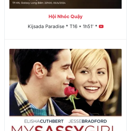
Hội Nhóc Quậy
Kijsada Paradise * T16 * 1h51' *