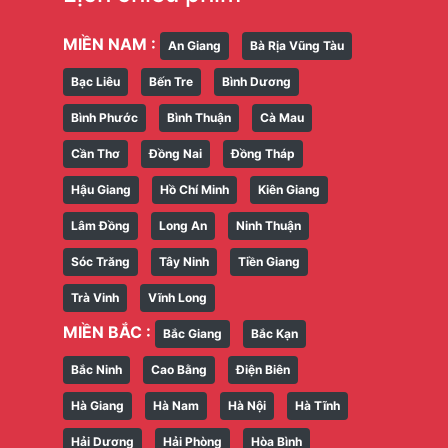
MIỀN NAM :
An Giang
Bà Rịa Vũng Tàu
Bạc Liêu
Bến Tre
Bình Dương
Bình Phước
Bình Thuận
Cà Mau
Cần Thơ
Đồng Nai
Đồng Tháp
Hậu Giang
Hồ Chí Minh
Kiên Giang
Lâm Đồng
Long An
Ninh Thuận
Sóc Trăng
Tây Ninh
Tiền Giang
Trà Vinh
Vĩnh Long
MIỀN BẮC :
Bắc Giang
Bắc Kạn
Bắc Ninh
Cao Bằng
Điện Biên
Hà Giang
Hà Nam
Hà Nội
Hà Tĩnh
Hải Dương
Hải Phòng
Hòa Bình