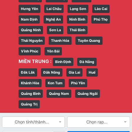
Hưng Yên
Lai Châu
Lạng Sơn
Lào Cai
Nam Định
Nghệ An
Ninh Bình
Phú Thọ
Quảng Ninh
Sơn La
Thái Bình
Thái Nguyên
Thanh Hóa
Tuyên Quang
Vĩnh Phúc
Yên Bái
MIỀN TRUNG :
Bình Định
Đà Nẵng
Đắk Lắk
Đắk Nông
Gia Lai
Huế
Khánh Hòa
Kon Tum
Phú Yên
Quảng Bình
Quảng Nam
Quảng Ngãi
Quảng Trị
Chọn tỉnh/thành...
Chọn rạp...