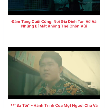
Đám Tang Cuối Cùng: Nơi Gia Đình Tan Vỡ Và
Những Bí Mật Không Thể Chôn Vùi
**“Ba Tôi” – Hành Trình Của Một Người Cha Và