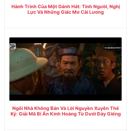
Hành Trình Của Một Gánh Hát: Tình Người, Nghị
Lực Và Những Giấc Mơ Cải Lương
Ngôi Nhà Không Bán Và Lời Nguyền Xuyên Thế
Kỷ: Giải Mã Bí Ẩn Kinh Hoàng Từ Dưới Đáy Giếng