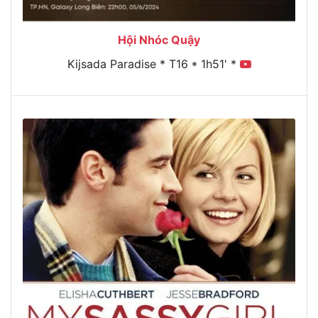
Hội Nhóc Quậy
Kijsada Paradise * T16 * 1h51' *