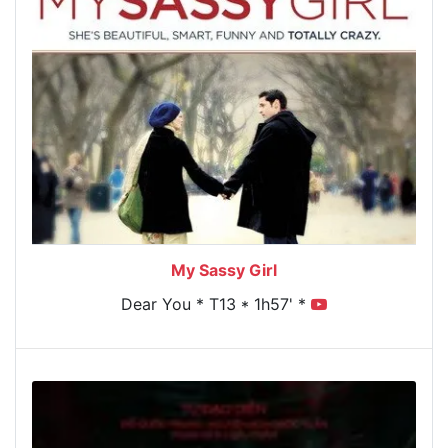
My Sassy Girl
Dear You * T13 * 1h57' *