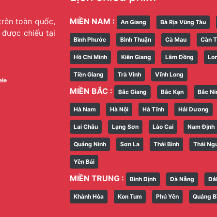
trên toàn quốc,
MIỀN NAM :
An Giang
Bà Rịa Vũng Tàu
g được chiếu tại
Bình Phước
Bình Thuận
Cà Mau
Cần 
Hồ Chí Minh
Kiên Giang
Lâm Đồng
Lo
Tiền Giang
Trà Vinh
Vĩnh Long
ele
MIỀN BẮC :
Bắc Giang
Bắc Kạn
Bắc Ni
Hà Nam
Hà Nội
Hà Tĩnh
Hải Dương
Lai Châu
Lạng Sơn
Lào Cai
Nam Định
Quảng Ninh
Sơn La
Thái Bình
Thái Ng
Yên Bái
MIỀN TRUNG :
Bình Định
Đà Nẵng
Đắ
Khánh Hòa
Kon Tum
Phú Yên
Quảng B