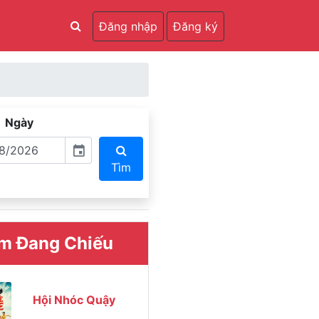
Đăng nhập
Đăng ký
Ngày
event
Tìm
m Đang Chiếu
Hội Nhóc Quậy