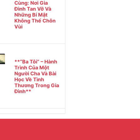
Cùng: Nơi Gia
Đình Tan Vỡ Và
Những Bí Mật
Không Thể Chôn
Vùi
**“Ba Tôi” – Hành
Trình Của Một
Người Cha Và Bài
Học Về Tình
Thương Trong Gia
Đình**