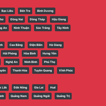
Bạc Liêu
Bến Tre
Bình Dương
Thơ
Đồng Nai
Đồng Tháp
Hậu Giang
ng An
Ninh Thuận
Sóc Trăng
Tây Ninh
nh
Cao Bằng
Điện Biên
Hà Giang
Hải Phòng
Hòa Bình
Hưng Yên
Nghệ An
Ninh Bình
Phú Thọ
uyên
Thanh Hóa
Tuyên Quang
Vĩnh Phúc
k Lắk
Đắk Nông
Gia Lai
Huế
ình
Quảng Nam
Quảng Ngãi
Quảng Trị