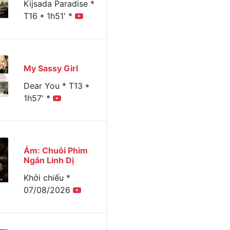
Kijsada Paradise *
T16 * 1h51' *
My Sassy Girl
Dear You * T13 *
1h57' *
Ám: Chuỗi Phim
Ngắn Linh Dị
Khởi chiếu *
07/08/2026