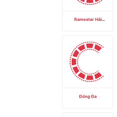
Ramestar Hải
Dương
Đống Đa