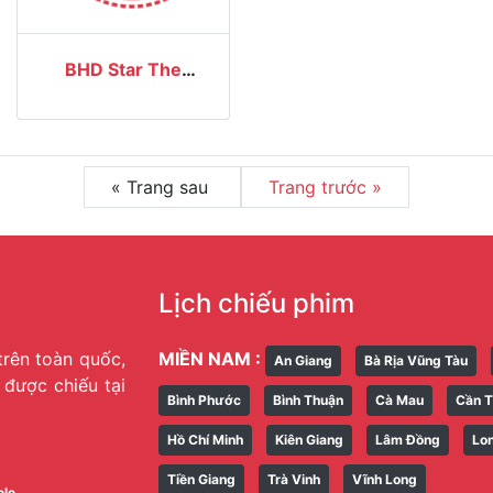
BHD Star The
Garden
« Trang sau
Trang trước »
Lịch chiếu phim
trên toàn quốc,
MIỀN NAM :
An Giang
Bà Rịa Vũng Tàu
g được chiếu tại
Bình Phước
Bình Thuận
Cà Mau
Cần 
Hồ Chí Minh
Kiên Giang
Lâm Đồng
Lo
Tiền Giang
Trà Vinh
Vĩnh Long
ele