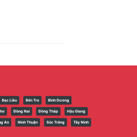
Bạc Liêu
Bến Tre
Bình Dương
Thơ
Đồng Nai
Đồng Tháp
Hậu Giang
ng An
Ninh Thuận
Sóc Trăng
Tây Ninh