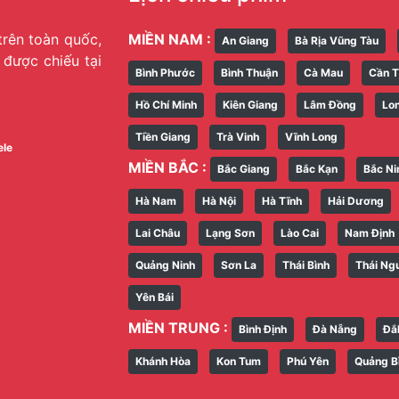
trên toàn quốc,
MIỀN NAM :
An Giang
Bà Rịa Vũng Tàu
g được chiếu tại
Bình Phước
Bình Thuận
Cà Mau
Cần 
Hồ Chí Minh
Kiên Giang
Lâm Đồng
Lo
Tiền Giang
Trà Vinh
Vĩnh Long
ele
MIỀN BẮC :
Bắc Giang
Bắc Kạn
Bắc Ni
Hà Nam
Hà Nội
Hà Tĩnh
Hải Dương
Lai Châu
Lạng Sơn
Lào Cai
Nam Định
Quảng Ninh
Sơn La
Thái Bình
Thái Ng
Yên Bái
MIỀN TRUNG :
Bình Định
Đà Nẵng
Đắ
Khánh Hòa
Kon Tum
Phú Yên
Quảng B