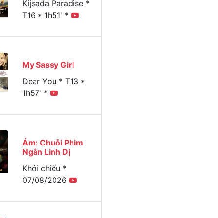
Kijsada Paradise *
T16 * 1h51' *
My Sassy Girl
Dear You * T13 *
1h57' *
Ám: Chuỗi Phim
Ngắn Linh Dị
Khởi chiếu *
07/08/2026