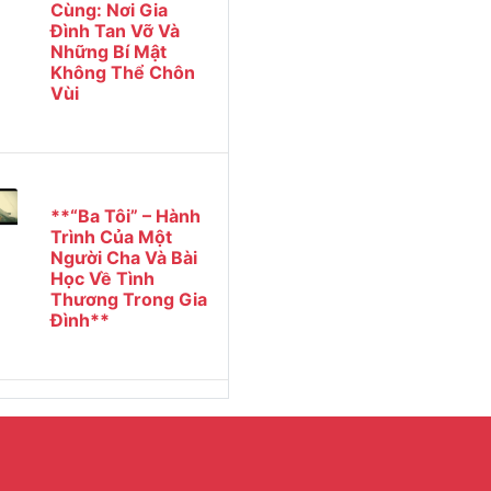
Cùng: Nơi Gia
Đình Tan Vỡ Và
Những Bí Mật
Không Thể Chôn
Vùi
**“Ba Tôi” – Hành
Trình Của Một
Người Cha Và Bài
Học Về Tình
Thương Trong Gia
Đình**