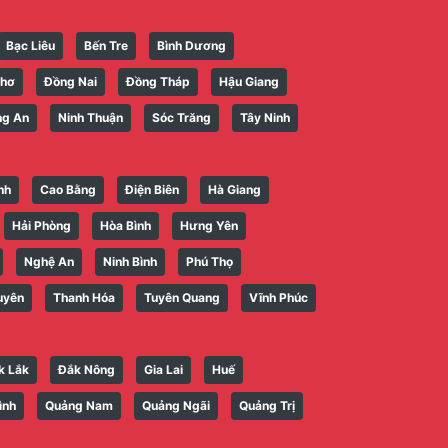
Bạc Liêu
Bến Tre
Bình Dương
Thơ
Đồng Nai
Đồng Tháp
Hậu Giang
ng An
Ninh Thuận
Sóc Trăng
Tây Ninh
nh
Cao Bằng
Điện Biên
Hà Giang
Hải Phòng
Hòa Bình
Hưng Yên
Nghệ An
Ninh Bình
Phú Thọ
uyên
Thanh Hóa
Tuyên Quang
Vĩnh Phúc
k Lắk
Đắk Nông
Gia Lai
Huế
ình
Quảng Nam
Quảng Ngãi
Quảng Trị