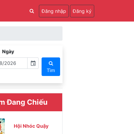
Đăng nhập
Đăng ký
Ngày
event
Tìm
m Đang Chiếu
Hội Nhóc Quậy