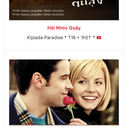
Hội Nhóc Quậy
Kijsada Paradise * T16 * 1h51' *