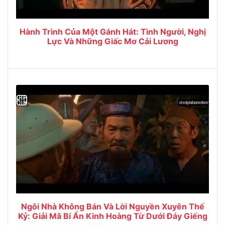
Hành Trình Của Một Gánh Hát: Tình Người, Nghị
Lực Và Những Giấc Mơ Cải Lương
Ngôi Nhà Không Bán Và Lời Nguyền Xuyên Thế
Kỷ: Giải Mã Bí Ẩn Kinh Hoàng Từ Dưới Đáy Giếng