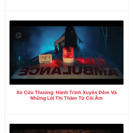
Xe Cứu Thương: Hành Trình Xuyên Đêm Và
Những Lời Thì Thầm Từ Cõi Âm