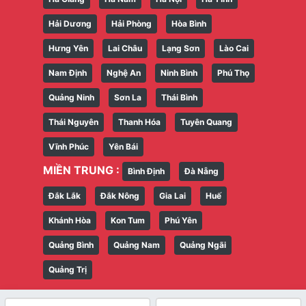
Hải Dương
Hải Phòng
Hòa Bình
Hưng Yên
Lai Châu
Lạng Sơn
Lào Cai
Nam Định
Nghệ An
Ninh Bình
Phú Thọ
Quảng Ninh
Sơn La
Thái Bình
Thái Nguyên
Thanh Hóa
Tuyên Quang
Vĩnh Phúc
Yên Bái
MIỀN TRUNG :
Bình Định
Đà Nẵng
Đắk Lắk
Đắk Nông
Gia Lai
Huế
Khánh Hòa
Kon Tum
Phú Yên
Quảng Bình
Quảng Nam
Quảng Ngãi
Quảng Trị