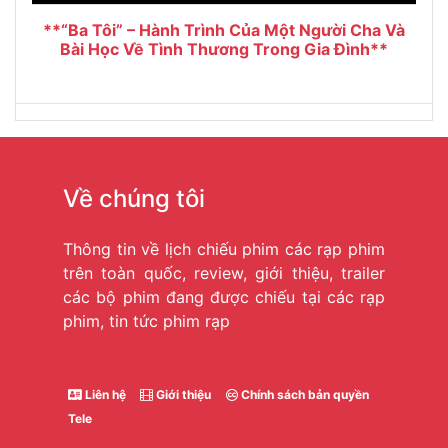
**“Ba Tôi” – Hành Trình Của Một Người Cha Và
Bài Học Về Tình Thương Trong Gia Đình**
Về chúng tôi
Thông tin về lịch chiếu phim các rạp phim
trên toàn quốc, review, giới thiệu, trailer
các bộ phim đang được chiếu tại các rạp
phim, tin tức phim rạp
Liên hệ
Giới thiệu
Chính sách bản quyền
Tele