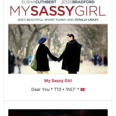
My Sassy Girl
Dear You * T13 * 1h57' *