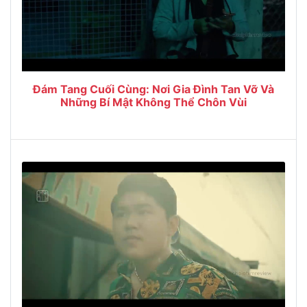
Đám Tang Cuối Cùng: Nơi Gia Đình Tan Vỡ Và
Những Bí Mật Không Thể Chôn Vùi