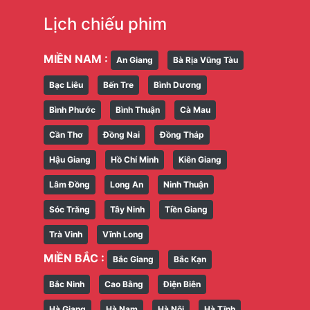
Lịch chiếu phim
MIỀN NAM :
An Giang
Bà Rịa Vũng Tàu
Bạc Liêu
Bến Tre
Bình Dương
Bình Phước
Bình Thuận
Cà Mau
Cần Thơ
Đồng Nai
Đồng Tháp
Hậu Giang
Hồ Chí Minh
Kiên Giang
Lâm Đồng
Long An
Ninh Thuận
Sóc Trăng
Tây Ninh
Tiền Giang
Trà Vinh
Vĩnh Long
MIỀN BẮC :
Bắc Giang
Bắc Kạn
Bắc Ninh
Cao Bằng
Điện Biên
Hà Giang
Hà Nam
Hà Nội
Hà Tĩnh