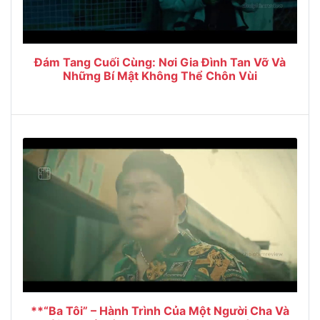
Đám Tang Cuối Cùng: Nơi Gia Đình Tan Vỡ Và
Những Bí Mật Không Thể Chôn Vùi
**“Ba Tôi” – Hành Trình Của Một Người Cha Và