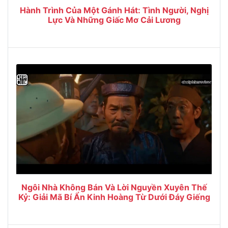
Hành Trình Của Một Gánh Hát: Tình Người, Nghị
Lực Và Những Giấc Mơ Cải Lương
Ngôi Nhà Không Bán Và Lời Nguyền Xuyên Thế
Kỷ: Giải Mã Bí Ẩn Kinh Hoàng Từ Dưới Đáy Giếng