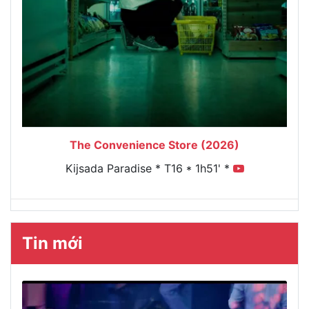
The Convenience Store (2026)
Kijsada Paradise * T16 * 1h51' *
Tin mới