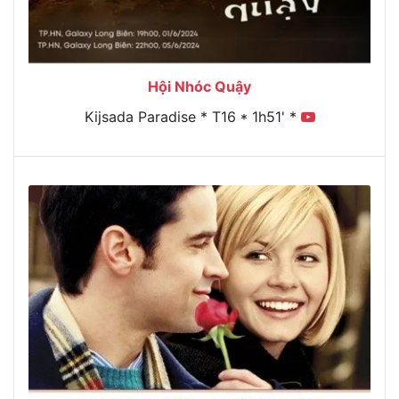
Hội Nhóc Quậy
Kijsada Paradise * T16 * 1h51' *