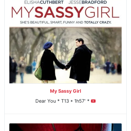
My Sassy Girl
Dear You * T13 * 1h57' *