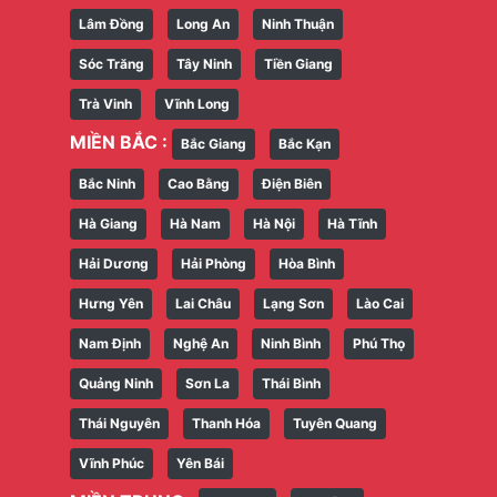
Lâm Đồng
Long An
Ninh Thuận
Sóc Trăng
Tây Ninh
Tiền Giang
Trà Vinh
Vĩnh Long
MIỀN BẮC :
Bắc Giang
Bắc Kạn
Bắc Ninh
Cao Bằng
Điện Biên
Hà Giang
Hà Nam
Hà Nội
Hà Tĩnh
Hải Dương
Hải Phòng
Hòa Bình
Hưng Yên
Lai Châu
Lạng Sơn
Lào Cai
Nam Định
Nghệ An
Ninh Bình
Phú Thọ
Quảng Ninh
Sơn La
Thái Bình
Thái Nguyên
Thanh Hóa
Tuyên Quang
Vĩnh Phúc
Yên Bái