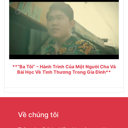
**“Ba Tôi” – Hành Trình Của Một Người Cha Và
Bài Học Về Tình Thương Trong Gia Đình**
Về chúng tôi