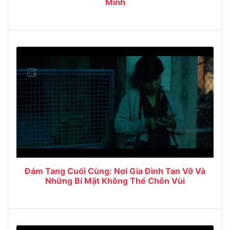
Mình
Đám Tang Cuối Cùng: Nơi Gia Đình Tan Vỡ Và
Những Bí Mật Không Thể Chôn Vùi