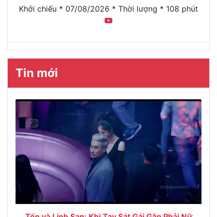
Khởi chiếu * 07/08/2026 * Thời lượng * 108 phút
Tin mới
Tốn và Linh San: Khi Tay Sát Gái Gặp Phải Nữ