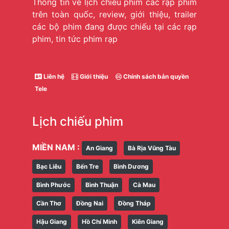
Thông tin về lịch chiếu phim các rạp phim
trên toàn quốc, review, giới thiệu, trailer
các bộ phim đang được chiếu tại các rạp
phim, tin tức phim rạp
Liên hệ
Giới thiệu
Chính sách bản quyền
Tele
Lịch chiếu phim
MIỀN NAM :
An Giang
Bà Rịa Vũng Tàu
Bạc Liêu
Bến Tre
Bình Dương
Bình Phước
Bình Thuận
Cà Mau
Cần Thơ
Đồng Nai
Đồng Tháp
Hậu Giang
Hồ Chí Minh
Kiên Giang