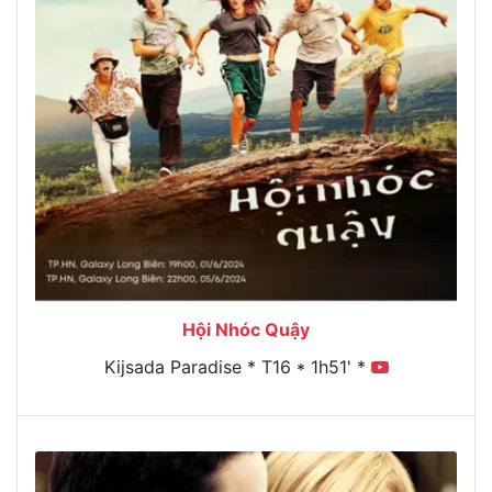
Hội Nhóc Quậy
Kijsada Paradise * T16 * 1h51' *