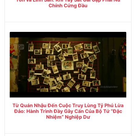
Chính Cứng Đầu
Từ Quán Nhậu Đến Cuộc Truy Lùng Tỷ Phú Lừa
Đảo: Hành Trình Đầy Gây Cấn Của Bộ Tứ “Đặc
Nhiệm” Nghiệp Dư