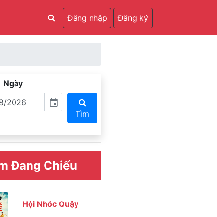
Đăng nhập
Đăng ký
Ngày
event
Tìm
m Đang Chiếu
Hội Nhóc Quậy