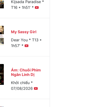
Kijsada Paradise *
T16 * 1h51' *
My Sassy Girl
Dear You * T13 *
1h57' *
Ám: Chuỗi Phim
Ngắn Linh Dị
Khởi chiếu *
07/08/2026