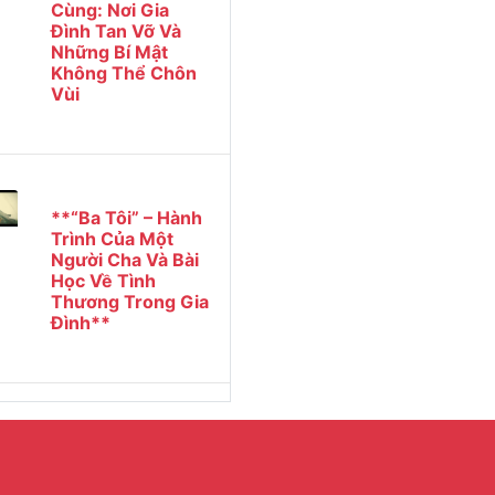
Cùng: Nơi Gia
Đình Tan Vỡ Và
Những Bí Mật
Không Thể Chôn
Vùi
**“Ba Tôi” – Hành
Trình Của Một
Người Cha Và Bài
Học Về Tình
Thương Trong Gia
Đình**