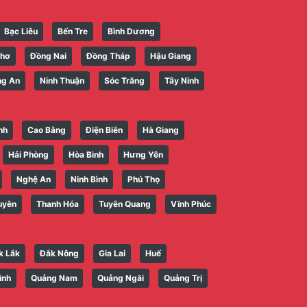
Bạc Liêu
Bến Tre
Bình Dương
Thơ
Đồng Nai
Đồng Tháp
Hậu Giang
ng An
Ninh Thuận
Sóc Trăng
Tây Ninh
nh
Cao Bằng
Điện Biên
Hà Giang
Hải Phòng
Hòa Bình
Hưng Yên
Nghệ An
Ninh Bình
Phú Thọ
uyên
Thanh Hóa
Tuyên Quang
Vĩnh Phúc
k Lắk
Đắk Nông
Gia Lai
Huế
ình
Quảng Nam
Quảng Ngãi
Quảng Trị