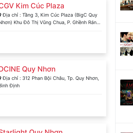
CGV Kim Cúc Plaza
Địa chỉ : Tầng 3, Kim Cúc Plaza (BigC Quy
Nhơn) Khu Đô Thị Vũng Chua, P. Ghềnh Ráng,
Tp. Quy Nhơn
DCINE Quy Nhơn
Địa chỉ : 312 Phan Bội Châu, Tp. Quy Nhơn,
Bình Định
Starlight Quy Nhơn