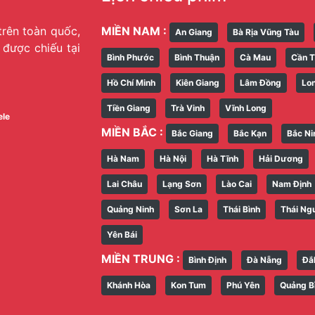
trên toàn quốc,
MIỀN NAM :
An Giang
Bà Rịa Vũng Tàu
g được chiếu tại
Bình Phước
Bình Thuận
Cà Mau
Cần 
Hồ Chí Minh
Kiên Giang
Lâm Đồng
Lo
Tiền Giang
Trà Vinh
Vĩnh Long
ele
MIỀN BẮC :
Bắc Giang
Bắc Kạn
Bắc Ni
Hà Nam
Hà Nội
Hà Tĩnh
Hải Dương
Lai Châu
Lạng Sơn
Lào Cai
Nam Định
Quảng Ninh
Sơn La
Thái Bình
Thái Ng
Yên Bái
MIỀN TRUNG :
Bình Định
Đà Nẵng
Đắ
Khánh Hòa
Kon Tum
Phú Yên
Quảng B