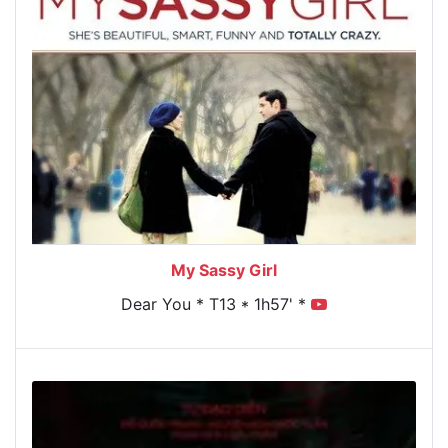
My Sassy Girl
Dear You * T13 * 1h57' *