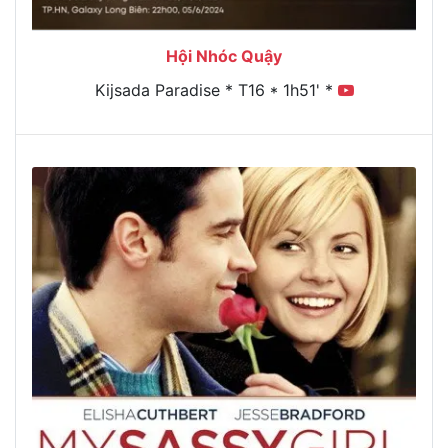
Hội Nhóc Quậy
Kijsada Paradise * T16 * 1h51' *