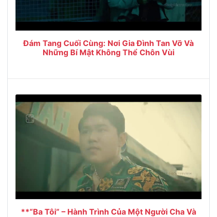
Đám Tang Cuối Cùng: Nơi Gia Đình Tan Vỡ Và
Những Bí Mật Không Thể Chôn Vùi
**“Ba Tôi” – Hành Trình Của Một Người Cha Và