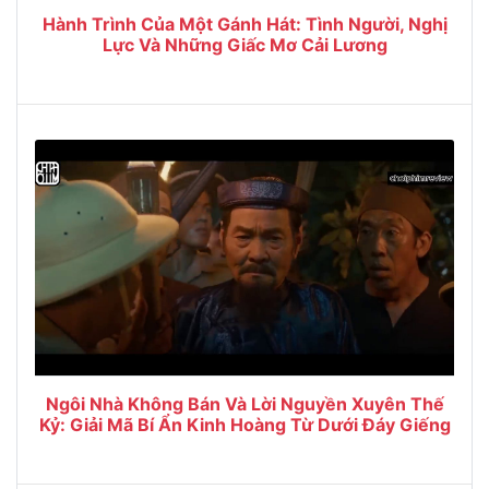
Hành Trình Của Một Gánh Hát: Tình Người, Nghị
Lực Và Những Giấc Mơ Cải Lương
Ngôi Nhà Không Bán Và Lời Nguyền Xuyên Thế
Kỷ: Giải Mã Bí Ẩn Kinh Hoàng Từ Dưới Đáy Giếng