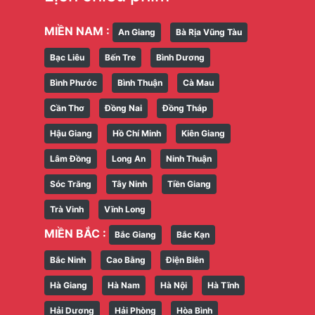
MIỀN NAM :
An Giang
Bà Rịa Vũng Tàu
Bạc Liêu
Bến Tre
Bình Dương
Bình Phước
Bình Thuận
Cà Mau
Cần Thơ
Đồng Nai
Đồng Tháp
Hậu Giang
Hồ Chí Minh
Kiên Giang
Lâm Đồng
Long An
Ninh Thuận
Sóc Trăng
Tây Ninh
Tiền Giang
Trà Vinh
Vĩnh Long
MIỀN BẮC :
Bắc Giang
Bắc Kạn
Bắc Ninh
Cao Bằng
Điện Biên
Hà Giang
Hà Nam
Hà Nội
Hà Tĩnh
Hải Dương
Hải Phòng
Hòa Bình