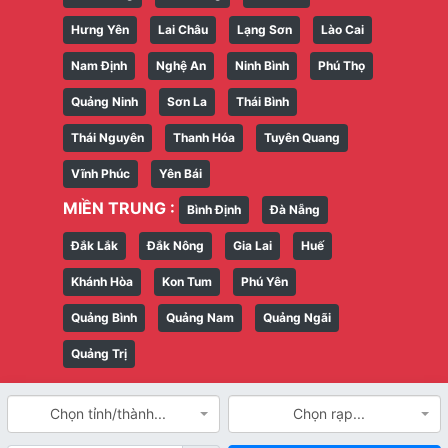
Hưng Yên
Lai Châu
Lạng Sơn
Lào Cai
Nam Định
Nghệ An
Ninh Bình
Phú Thọ
Quảng Ninh
Sơn La
Thái Bình
Thái Nguyên
Thanh Hóa
Tuyên Quang
Vĩnh Phúc
Yên Bái
MIỀN TRUNG :
Bình Định
Đà Nẵng
Đắk Lắk
Đắk Nông
Gia Lai
Huế
Khánh Hòa
Kon Tum
Phú Yên
Quảng Bình
Quảng Nam
Quảng Ngãi
Quảng Trị
Chọn tỉnh/thành...
Chọn rạp...