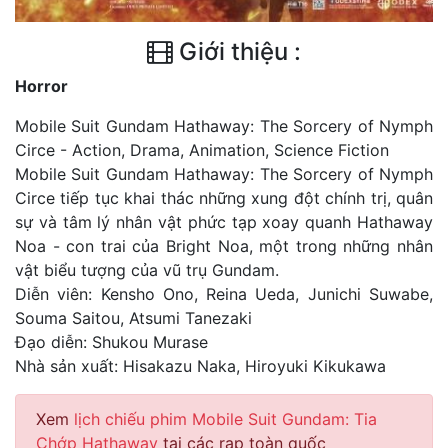
Giới thiệu :
Horror
Mobile Suit Gundam Hathaway: The Sorcery of Nymph
Circe - Action, Drama, Animation, Science Fiction
Mobile Suit Gundam Hathaway: The Sorcery of Nymph
Circe tiếp tục khai thác những xung đột chính trị, quân
sự và tâm lý nhân vật phức tạp xoay quanh Hathaway
Noa - con trai của Bright Noa, một trong những nhân
vật biểu tượng của vũ trụ Gundam.
Diễn viên: Kensho Ono, Reina Ueda, Junichi Suwabe,
Souma Saitou, Atsumi Tanezaki
Đạo diễn: Shukou Murase
Nhà sản xuất: Hisakazu Naka, Hiroyuki Kikukawa
Xem
lịch chiếu phim Mobile Suit Gundam: Tia
Chớp Hathaway
tại các rạp toàn quốc