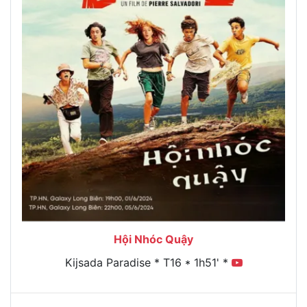
Hội Nhóc Quậy
Kijsada Paradise * T16 * 1h51' *