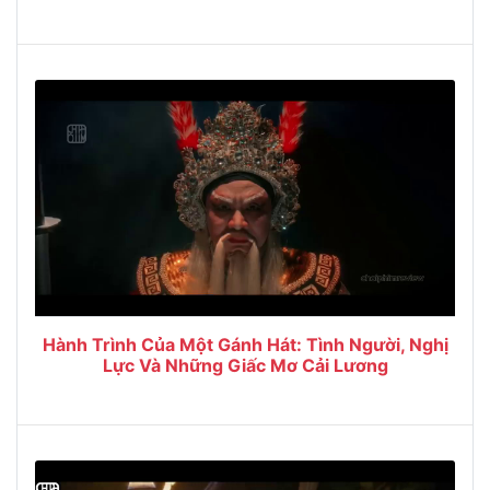
Hành Trình Của Một Gánh Hát: Tình Người, Nghị
Lực Và Những Giấc Mơ Cải Lương