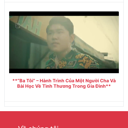
**“Ba Tôi” – Hành Trình Của Một Người Cha Và
Bài Học Về Tình Thương Trong Gia Đình**