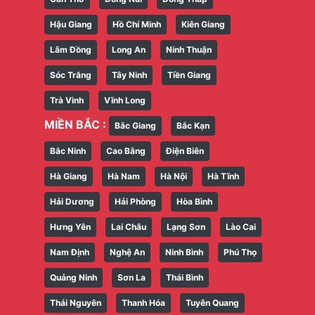
Hậu Giang
Hồ Chí Minh
Kiên Giang
Lâm Đồng
Long An
Ninh Thuận
Sóc Trăng
Tây Ninh
Tiền Giang
Trà Vinh
Vĩnh Long
MIỀN BẮC :
Bắc Giang
Bắc Kạn
Bắc Ninh
Cao Bằng
Điện Biên
Hà Giang
Hà Nam
Hà Nội
Hà Tĩnh
Hải Dương
Hải Phòng
Hòa Bình
Hưng Yên
Lai Châu
Lạng Sơn
Lào Cai
Nam Định
Nghệ An
Ninh Bình
Phú Thọ
Quảng Ninh
Sơn La
Thái Bình
Thái Nguyên
Thanh Hóa
Tuyên Quang