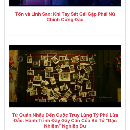
Tốn và Linh San: Khi Tay Sát Gái Gặp Phải Nữ
Chính Cứng Đầu
Từ Quán Nhậu Đến Cuộc Truy Lùng Tỷ Phú Lừa
Đảo: Hành Trình Đầy Gây Cấn Của Bộ Tứ “Đặc
Nhiệm” Nghiệp Dư