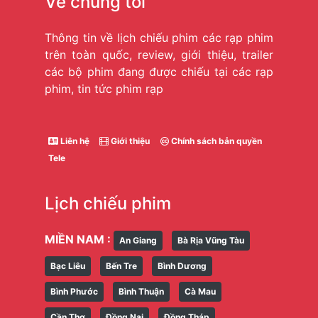
Về chúng tôi
Thông tin về lịch chiếu phim các rạp phim
trên toàn quốc, review, giới thiệu, trailer
các bộ phim đang được chiếu tại các rạp
phim, tin tức phim rạp
Liên hệ
Giới thiệu
Chính sách bản quyền
Tele
Lịch chiếu phim
MIỀN NAM :
An Giang
Bà Rịa Vũng Tàu
Bạc Liêu
Bến Tre
Bình Dương
Bình Phước
Bình Thuận
Cà Mau
Cần Thơ
Đồng Nai
Đồng Tháp