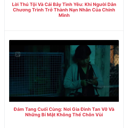
Lời Thú Tội Và Cái Bẫy Tình Yêu: Khi Người Dẫn
Chương Trình Trở Thành Nạn Nhân Của Chính
Mình
Đám Tang Cuối Cùng: Nơi Gia Đình Tan Vỡ Và
Những Bí Mật Không Thể Chôn Vùi