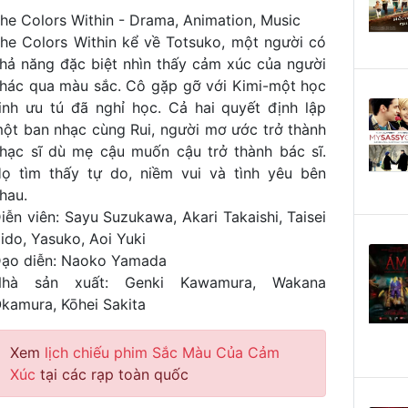
he Colors Within - Drama, Animation, Music
he Colors Within kể về Totsuko, một người có
hả năng đặc biệt nhìn thấy cảm xúc của người
hác qua màu sắc. Cô gặp gỡ với Kimi-một học
inh ưu tú đã nghỉ học. Cả hai quyết định lập
ột ban nhạc cùng Rui, người mơ ước trở thành
hạc sĩ dù mẹ cậu muốn cậu trở thành bác sĩ.
ọ tìm thấy tự do, niềm vui và tình yêu bên
hau.
iễn viên: Sayu Suzukawa, Akari Takaishi, Taisei
ido, Yasuko, Aoi Yuki
ạo diễn: Naoko Yamada
Nhà sản xuất: Genki Kawamura, Wakana
kamura, Kōhei Sakita
Xem
lịch chiếu phim Sắc Màu Của Cảm
Xúc
tại các rạp toàn quốc