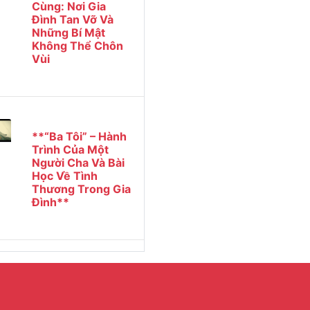
Cùng: Nơi Gia
Đình Tan Vỡ Và
Những Bí Mật
Không Thể Chôn
Vùi
**“Ba Tôi” – Hành
Trình Của Một
Người Cha Và Bài
Học Về Tình
Thương Trong Gia
Đình**