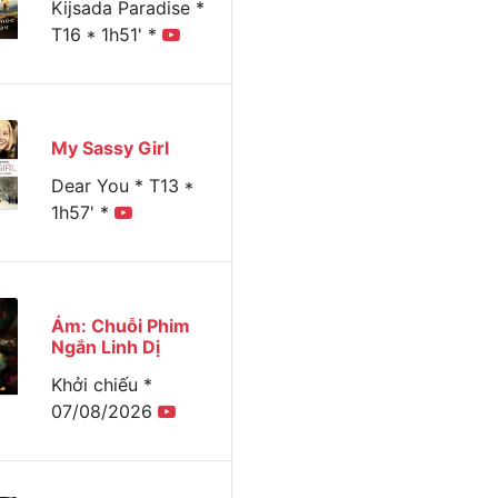
Kijsada Paradise *
T16 * 1h51' *
My Sassy Girl
Dear You * T13 *
1h57' *
Ám: Chuỗi Phim
Ngắn Linh Dị
Khởi chiếu *
07/08/2026