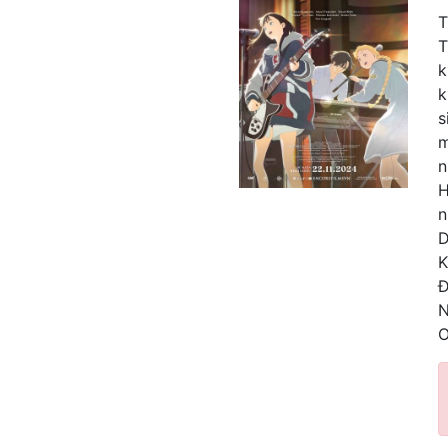
T
T
k
k
s
m
n
H
n
D
K
Đ
O