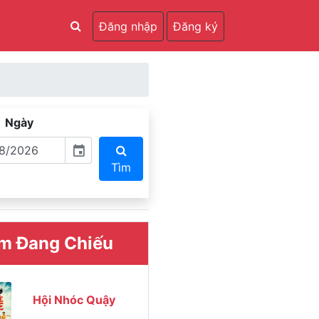
Đăng nhập
Đăng ký
Ngày
event
Tìm
m Đang Chiếu
Hội Nhóc Quậy