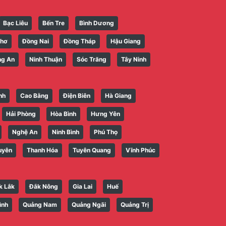
Bạc Liêu
Bến Tre
Bình Dương
Thơ
Đồng Nai
Đồng Tháp
Hậu Giang
ng An
Ninh Thuận
Sóc Trăng
Tây Ninh
nh
Cao Bằng
Điện Biên
Hà Giang
Hải Phòng
Hòa Bình
Hưng Yên
Nghệ An
Ninh Bình
Phú Thọ
uyên
Thanh Hóa
Tuyên Quang
Vĩnh Phúc
k Lắk
Đắk Nông
Gia Lai
Huế
ình
Quảng Nam
Quảng Ngãi
Quảng Trị