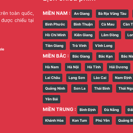
trên toàn quốc,
MIỀN NAM :
An Giang
Bà Rịa Vũng Tàu
g được chiếu tại
Bình Phước
Bình Thuận
Cà Mau
Cần 
Hồ Chí Minh
Kiên Giang
Lâm Đồng
Lo
Tiền Giang
Trà Vinh
Vĩnh Long
ele
MIỀN BẮC :
Bắc Giang
Bắc Kạn
Bắc Ni
Hà Nam
Hà Nội
Hà Tĩnh
Hải Dương
Lai Châu
Lạng Sơn
Lào Cai
Nam Định
Quảng Ninh
Sơn La
Thái Bình
Thái Ng
Yên Bái
MIỀN TRUNG :
Bình Định
Đà Nẵng
Đắ
Khánh Hòa
Kon Tum
Phú Yên
Quảng B