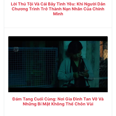
Lời Thú Tội Và Cái Bẫy Tình Yêu: Khi Người Dẫn
Chương Trình Trở Thành Nạn Nhân Của Chính
Mình
Đám Tang Cuối Cùng: Nơi Gia Đình Tan Vỡ Và
Những Bí Mật Không Thể Chôn Vùi