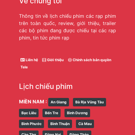
Về chúng tôi
Thông tin về lịch chiếu phim các rạp phim
trên toàn quốc, review, giới thiệu, trailer
các bộ phim đang được chiếu tại các rạp
phim, tin tức phim rạp
Liên hệ
Giới thiệu
Chính sách bản quyền
Tele
Lịch chiếu phim
MIỀN NAM :
An Giang
Bà Rịa Vũng Tàu
Bạc Liêu
Bến Tre
Bình Dương
Bình Phước
Bình Thuận
Cà Mau
Cần Thơ
Đồng Nai
Đồng Tháp