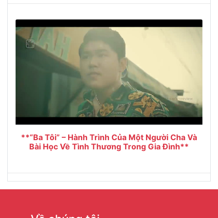
**“Ba Tôi” – Hành Trình Của Một Người Cha Và
Bài Học Về Tình Thương Trong Gia Đình**