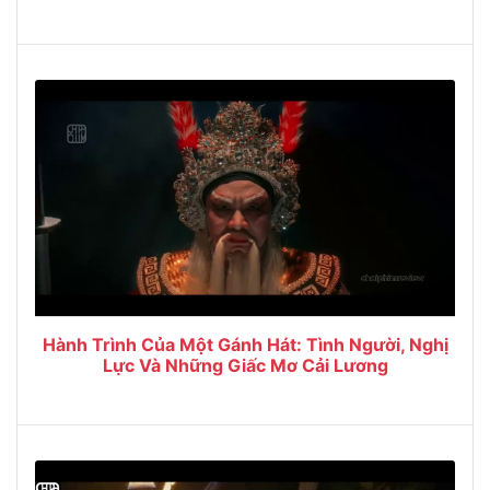
Hành Trình Của Một Gánh Hát: Tình Người, Nghị
Lực Và Những Giấc Mơ Cải Lương