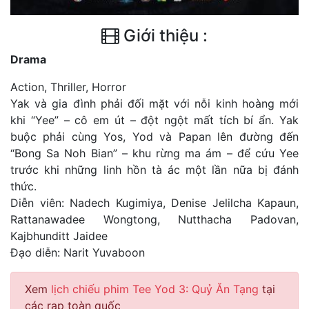
Giới thiệu :
Drama
Action, Thriller, Horror
Yak và gia đình phải đối mặt với nỗi kinh hoàng mới
khi “Yee” – cô em út – đột ngột mất tích bí ẩn. Yak
buộc phải cùng Yos, Yod và Papan lên đường đến
“Bong Sa Noh Bian” – khu rừng ma ám – để cứu Yee
trước khi những linh hồn tà ác một lần nữa bị đánh
thức.
Diễn viên: Nadech Kugimiya, Denise Jelilcha Kapaun,
Rattanawadee Wongtong, Nutthacha Padovan,
Kajbhunditt Jaidee
Đạo diễn: Narit Yuvaboon
Xem
lịch chiếu phim Tee Yod 3: Quỷ Ăn Tạng
tại
các rạp toàn quốc