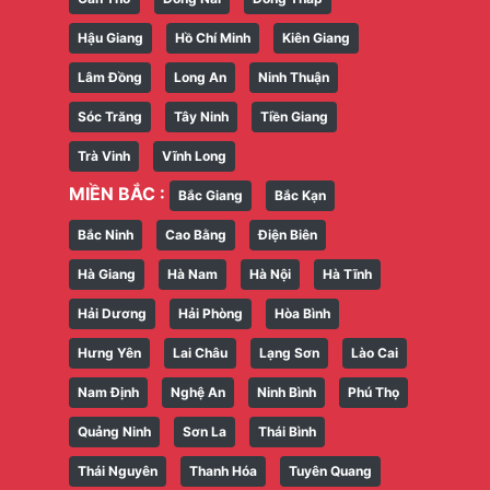
Hậu Giang
Hồ Chí Minh
Kiên Giang
Lâm Đồng
Long An
Ninh Thuận
Sóc Trăng
Tây Ninh
Tiền Giang
Trà Vinh
Vĩnh Long
MIỀN BẮC :
Bắc Giang
Bắc Kạn
Bắc Ninh
Cao Bằng
Điện Biên
Hà Giang
Hà Nam
Hà Nội
Hà Tĩnh
Hải Dương
Hải Phòng
Hòa Bình
Hưng Yên
Lai Châu
Lạng Sơn
Lào Cai
Nam Định
Nghệ An
Ninh Bình
Phú Thọ
Quảng Ninh
Sơn La
Thái Bình
Thái Nguyên
Thanh Hóa
Tuyên Quang