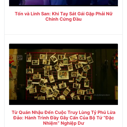
Tốn và Linh San: Khi Tay Sát Gái Gặp Phải Nữ
Chính Cứng Đầu
Từ Quán Nhậu Đến Cuộc Truy Lùng Tỷ Phú Lừa
Đảo: Hành Trình Đầy Gây Cấn Của Bộ Tứ “Đặc
Nhiệm” Nghiệp Dư