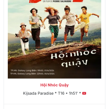
Hội Nhóc Quậy
Kijsada Paradise * T16 * 1h51' *