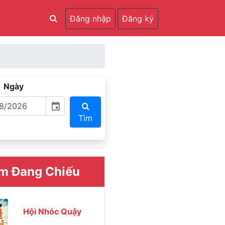
Đăng nhập
Đăng ký
Ngày
event
Tìm
m Đang Chiếu
Hội Nhóc Quậy