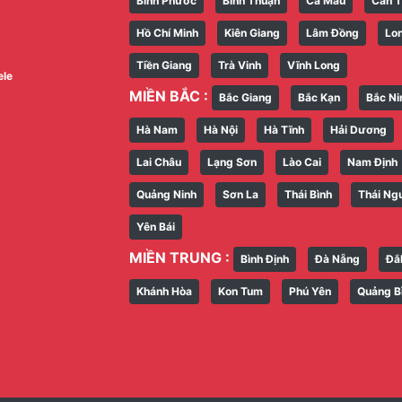
Bình Phước
Bình Thuận
Cà Mau
Cần 
Hồ Chí Minh
Kiên Giang
Lâm Đồng
Lo
Tiền Giang
Trà Vinh
Vĩnh Long
ele
MIỀN BẮC :
Bắc Giang
Bắc Kạn
Bắc Ni
Hà Nam
Hà Nội
Hà Tĩnh
Hải Dương
Lai Châu
Lạng Sơn
Lào Cai
Nam Định
Quảng Ninh
Sơn La
Thái Bình
Thái Ng
Yên Bái
MIỀN TRUNG :
Bình Định
Đà Nẵng
Đắ
Khánh Hòa
Kon Tum
Phú Yên
Quảng B