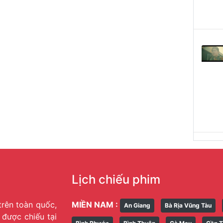
Lịch chiếu phim
trên toàn quốc,
MIỀN NAM :
An Giang
Bà Rịa Vũng Tàu
g được chiếu tại