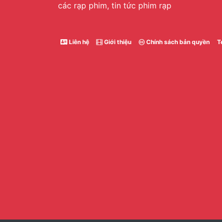
các rạp phim, tin tức phim rạp
Liên hệ
Giới thiệu
Chính sách bản quyền
T