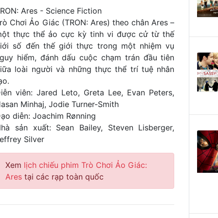
RON: Ares - Science Fiction
rò Chơi Ảo Giác (TRON: Ares) theo chân Ares –
ột thực thể ảo cực kỳ tinh vi được cử từ thế
iới số đến thế giới thực trong một nhiệm vụ
guy hiểm, đánh dấu cuộc chạm trán đầu tiên
iữa loài người và những thực thể trí tuệ nhân
ạo.
iễn viên: Jared Leto, Greta Lee, Evan Peters,
asan Minhaj, Jodie Turner-Smith
ạo diễn: Joachim Rønning
hà sản xuất: Sean Bailey, Steven Lisberger,
effrey Silver
Xem
lịch chiếu phim Trò Chơi Ảo Giác:
Ares
tại các rạp toàn quốc