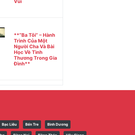
Vùi
**“Ba Tôi” – Hành
Trình Của Một
Người Cha Và Bài
Học Về Tình
Thương Trong Gia
Đình**
Bạc Liêu
Bến Tre
Bình Dương