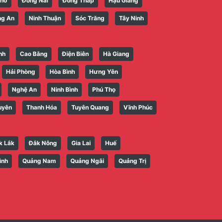
Thơ
Đồng Nai
Đồng Tháp
Hậu Giang
ng An
Ninh Thuận
Sóc Trăng
Tây Ninh
nh
Cao Bằng
Điện Biên
Hà Giang
Hải Phòng
Hòa Bình
Hưng Yên
Nghệ An
Ninh Bình
Phú Thọ
uyên
Thanh Hóa
Tuyên Quang
Vĩnh Phúc
k Lắk
Đắk Nông
Gia Lai
Huế
ình
Quảng Nam
Quảng Ngãi
Quảng Trị