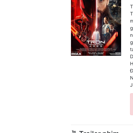
T
T
m
g
n
g
t
D
H
Đ
N
J