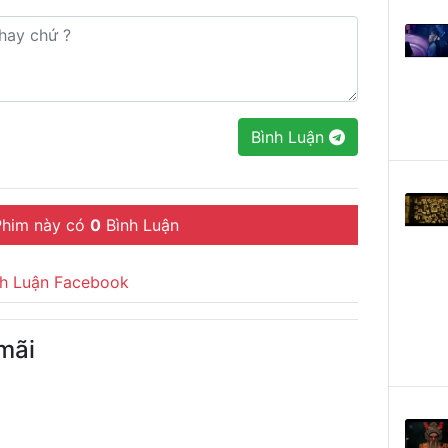
Bình Luận
him này có
0
Bình Luận
nh Luận Facebook
mãi