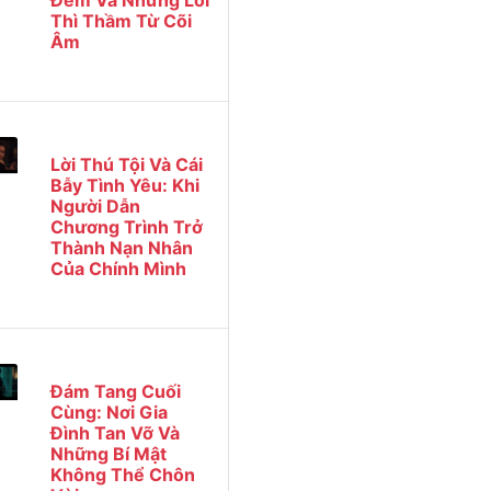
Đêm Và Những Lời
Thì Thầm Từ Cõi
Âm
Lời Thú Tội Và Cái
Bẫy Tình Yêu: Khi
Người Dẫn
Chương Trình Trở
Thành Nạn Nhân
Của Chính Mình
Đám Tang Cuối
Cùng: Nơi Gia
Đình Tan Vỡ Và
Những Bí Mật
Không Thể Chôn