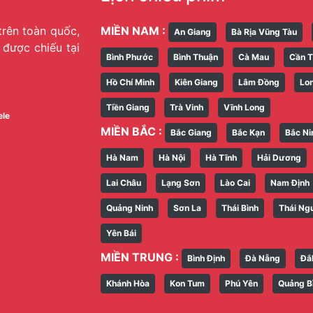
trên toàn quốc,
MIỀN NAM :
An Giang
Bà Rịa Vũng Tàu
g được chiếu tại
Bình Phước
Bình Thuận
Cà Mau
Cần 
Hồ Chí Minh
Kiên Giang
Lâm Đồng
Lo
Tiền Giang
Trà Vinh
Vĩnh Long
ele
MIỀN BẮC :
Bắc Giang
Bắc Kạn
Bắc Ni
Hà Nam
Hà Nội
Hà Tĩnh
Hải Dương
Lai Châu
Lạng Sơn
Lào Cai
Nam Định
Quảng Ninh
Sơn La
Thái Bình
Thái Ng
Yên Bái
MIỀN TRUNG :
Bình Định
Đà Nẵng
Đắ
Khánh Hòa
Kon Tum
Phú Yên
Quảng B