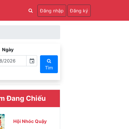
Đăng nhập
Đăng ký
Ngày
event
Tìm
m Đang Chiếu
Hội Nhóc Quậy