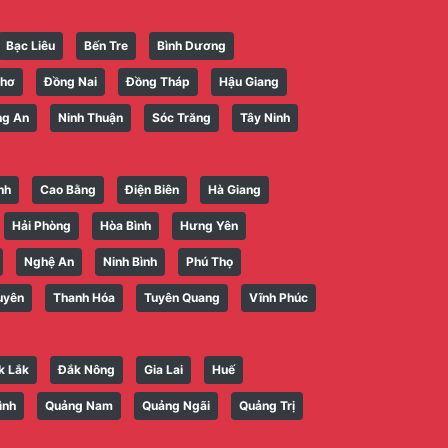
Bạc Liêu
Bến Tre
Bình Dương
Thơ
Đồng Nai
Đồng Tháp
Hậu Giang
ng An
Ninh Thuận
Sóc Trăng
Tây Ninh
nh
Cao Bằng
Điện Biên
Hà Giang
Hải Phòng
Hòa Bình
Hưng Yên
Nghệ An
Ninh Bình
Phú Thọ
uyên
Thanh Hóa
Tuyên Quang
Vĩnh Phúc
k Lắk
Đắk Nông
Gia Lai
Huế
ình
Quảng Nam
Quảng Ngãi
Quảng Trị