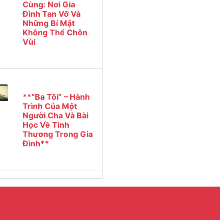
Cùng: Nơi Gia
Đình Tan Vỡ Và
Những Bí Mật
Không Thể Chôn
Vùi
**“Ba Tôi” – Hành
Trình Của Một
Người Cha Và Bài
Học Về Tình
Thương Trong Gia
Đình**