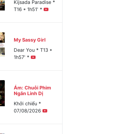
Kijsada Paradise *
T16 * 1h51' *
My Sassy Girl
Dear You * T13 *
1h57' *
Ám: Chuỗi Phim
Ngắn Linh Dị
Khởi chiếu *
07/08/2026