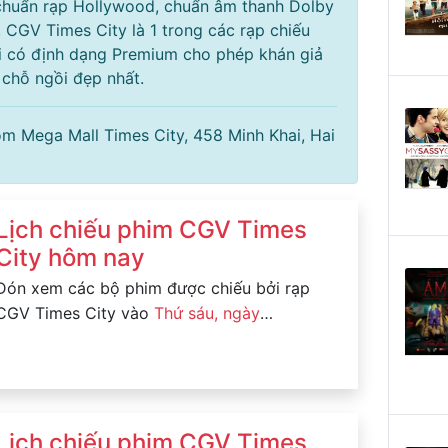
chuẩn rạp Hollywood, chuẩn âm thanh Dolby
t. CGV Times City là 1 trong các rạp chiếu
i có định dạng Premium cho phép khán giả
 chỗ ngồi đẹp nhất.
com Mega Mall Times City, 458 Minh Khai, Hai
Lịch chiếu phim CGV Times
City hôm nay
Đón xem các bộ phim được chiếu bởi rạp
CGV Times City vào
Thứ sáu, ngày
07/08/2026
Lịch chiếu phim CGV Times