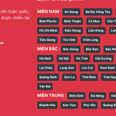
trên toàn quốc,
MIỀN NAM :
An Giang
Bà Rịa Vũng Tàu
g được chiếu tại
Bình Phước
Bình Thuận
Cà Mau
Cần 
Hồ Chí Minh
Kiên Giang
Lâm Đồng
Lo
Tiền Giang
Trà Vinh
Vĩnh Long
ele
MIỀN BẮC :
Bắc Giang
Bắc Kạn
Bắc Ni
Hà Nam
Hà Nội
Hà Tĩnh
Hải Dương
Lai Châu
Lạng Sơn
Lào Cai
Nam Định
Quảng Ninh
Sơn La
Thái Bình
Thái Ng
Yên Bái
MIỀN TRUNG :
Bình Định
Đà Nẵng
Đắ
Khánh Hòa
Kon Tum
Phú Yên
Quảng B