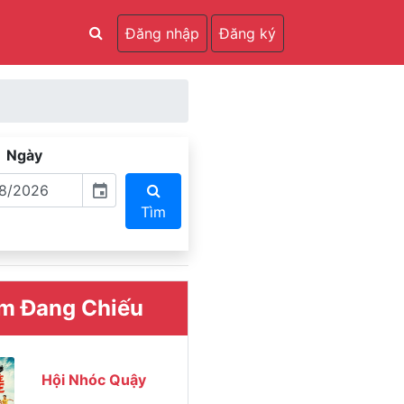
Đăng nhập
Đăng ký
Ngày
event
Tìm
m Đang Chiếu
Hội Nhóc Quậy