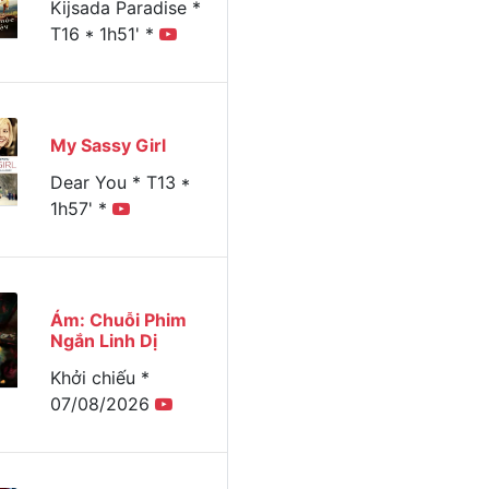
Kijsada Paradise *
T16 * 1h51' *
My Sassy Girl
Dear You * T13 *
1h57' *
Ám: Chuỗi Phim
Ngắn Linh Dị
Khởi chiếu *
07/08/2026