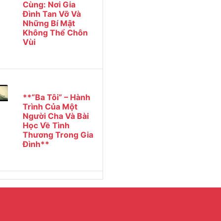
Cùng: Nơi Gia
Đình Tan Vỡ Và
Những Bí Mật
Không Thể Chôn
Vùi
**“Ba Tôi” – Hành
Trình Của Một
Người Cha Và Bài
Học Về Tình
Thương Trong Gia
Đình**