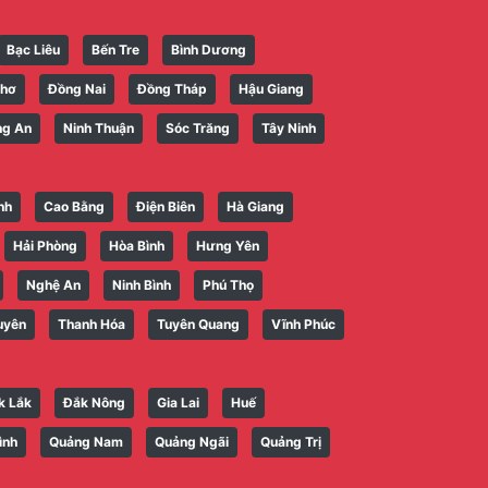
Bạc Liêu
Bến Tre
Bình Dương
Thơ
Đồng Nai
Đồng Tháp
Hậu Giang
ng An
Ninh Thuận
Sóc Trăng
Tây Ninh
nh
Cao Bằng
Điện Biên
Hà Giang
Hải Phòng
Hòa Bình
Hưng Yên
Nghệ An
Ninh Bình
Phú Thọ
uyên
Thanh Hóa
Tuyên Quang
Vĩnh Phúc
k Lắk
Đắk Nông
Gia Lai
Huế
ình
Quảng Nam
Quảng Ngãi
Quảng Trị