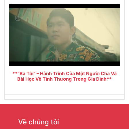
**“Ba Tôi” – Hành Trình Của Một Người Cha Và
Bài Học Về Tình Thương Trong Gia Đình**
Về chúng tôi