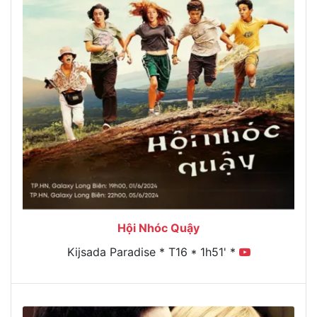
Hội Nhóc Quậy
Kijsada Paradise * T16 * 1h51' *