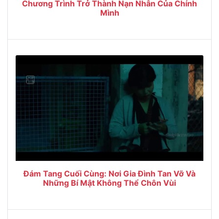
Chương Trình Trở Thành Nạn Nhân Của Chính
Mình
Đám Tang Cuối Cùng: Nơi Gia Đình Tan Vỡ Và
Những Bí Mật Không Thể Chôn Vùi