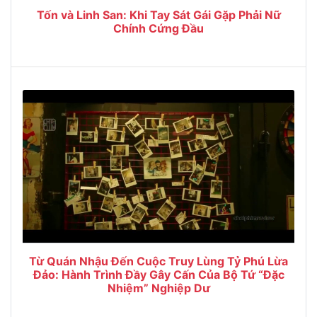
Tốn và Linh San: Khi Tay Sát Gái Gặp Phải Nữ
Chính Cứng Đầu
Từ Quán Nhậu Đến Cuộc Truy Lùng Tỷ Phú Lừa
Đảo: Hành Trình Đầy Gây Cấn Của Bộ Tứ “Đặc
Nhiệm” Nghiệp Dư