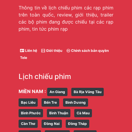
Thông tin về lịch chiếu phim các rạp phim
trên toàn quốc, review, giới thiệu, trailer
các bộ phim đang được chiếu tại các rạp
phim, tin tức phim rạp
Liên hệ
Giới thiệu
Chính sách bản quyền
Tele
Lịch chiếu phim
MIỀN NAM :
An Giang
Bà Rịa Vũng Tàu
Bạc Liêu
Bến Tre
Bình Dương
Bình Phước
Bình Thuận
Cà Mau
Cần Thơ
Đồng Nai
Đồng Tháp