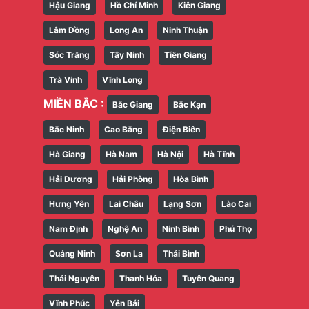
Hậu Giang
Hồ Chí Minh
Kiên Giang
Lâm Đồng
Long An
Ninh Thuận
Sóc Trăng
Tây Ninh
Tiền Giang
Trà Vinh
Vĩnh Long
MIỀN BẮC :
Bắc Giang
Bắc Kạn
Bắc Ninh
Cao Bằng
Điện Biên
Hà Giang
Hà Nam
Hà Nội
Hà Tĩnh
Hải Dương
Hải Phòng
Hòa Bình
Hưng Yên
Lai Châu
Lạng Sơn
Lào Cai
Nam Định
Nghệ An
Ninh Bình
Phú Thọ
Quảng Ninh
Sơn La
Thái Bình
Thái Nguyên
Thanh Hóa
Tuyên Quang
Vĩnh Phúc
Yên Bái