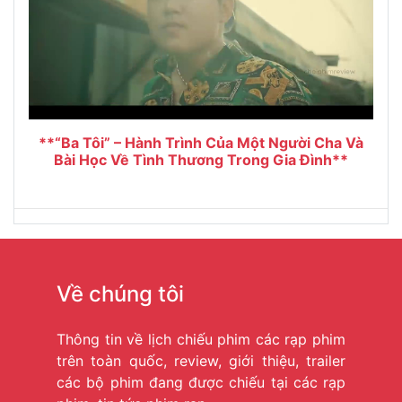
**“Ba Tôi” – Hành Trình Của Một Người Cha Và
Bài Học Về Tình Thương Trong Gia Đình**
Về chúng tôi
Thông tin về lịch chiếu phim các rạp phim
trên toàn quốc, review, giới thiệu, trailer
các bộ phim đang được chiếu tại các rạp