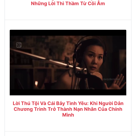
Những Lời Thì Thầm Từ Cõi Âm
Lời Thú Tội Và Cái Bẫy Tình Yêu: Khi Người Dẫn
Chương Trình Trở Thành Nạn Nhân Của Chính
Mình