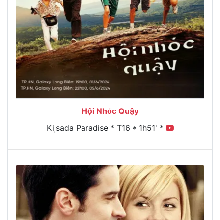
Hội Nhóc Quậy
Kijsada Paradise * T16 * 1h51' *