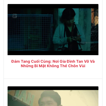
Đám Tang Cuối Cùng: Nơi Gia Đình Tan Vỡ Và
Những Bí Mật Không Thể Chôn Vùi