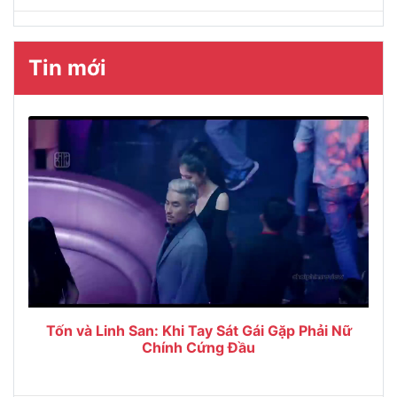
Tin mới
Tốn và Linh San: Khi Tay Sát Gái Gặp Phải Nữ
Chính Cứng Đầu