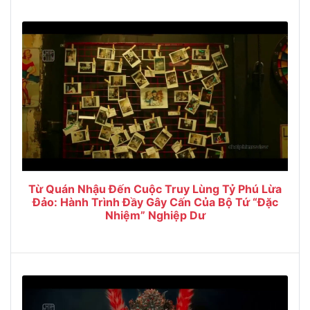
Từ Quán Nhậu Đến Cuộc Truy Lùng Tỷ Phú Lừa
Đảo: Hành Trình Đầy Gây Cấn Của Bộ Tứ “Đặc
Nhiệm” Nghiệp Dư