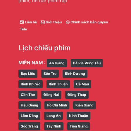
phim, tin tức phim rạp
Liên hệ
Giới thiệu
Chính sách bản quyền
Tele
Lịch chiếu phim
MIỀN NAM :
An Giang
Bà Rịa Vũng Tàu
Bạc Liêu
Bến Tre
Bình Dương
Bình Phước
Bình Thuận
Cà Mau
Cần Thơ
Đồng Nai
Đồng Tháp
Hậu Giang
Hồ Chí Minh
Kiên Giang
Lâm Đồng
Long An
Ninh Thuận
Sóc Trăng
Tây Ninh
Tiền Giang