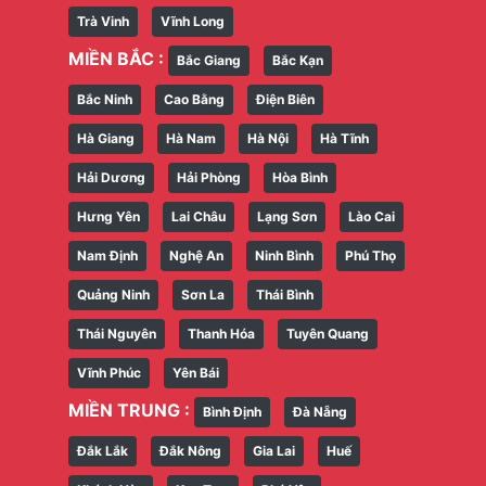
Trà Vinh
Vĩnh Long
MIỀN BẮC :
Bắc Giang
Bắc Kạn
Bắc Ninh
Cao Bằng
Điện Biên
Hà Giang
Hà Nam
Hà Nội
Hà Tĩnh
Hải Dương
Hải Phòng
Hòa Bình
Hưng Yên
Lai Châu
Lạng Sơn
Lào Cai
Nam Định
Nghệ An
Ninh Bình
Phú Thọ
Quảng Ninh
Sơn La
Thái Bình
Thái Nguyên
Thanh Hóa
Tuyên Quang
Vĩnh Phúc
Yên Bái
MIỀN TRUNG :
Bình Định
Đà Nẵng
Đắk Lắk
Đắk Nông
Gia Lai
Huế