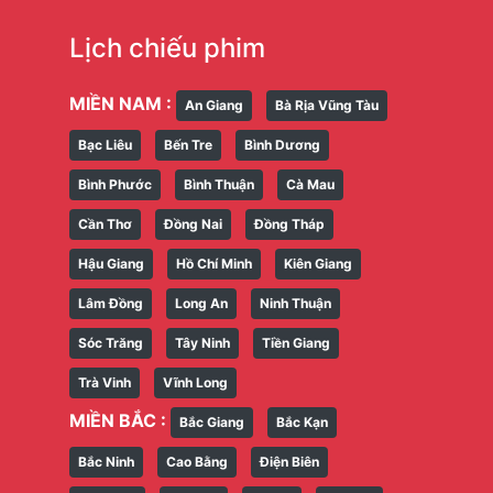
Lịch chiếu phim
MIỀN NAM :
An Giang
Bà Rịa Vũng Tàu
Bạc Liêu
Bến Tre
Bình Dương
Bình Phước
Bình Thuận
Cà Mau
Cần Thơ
Đồng Nai
Đồng Tháp
Hậu Giang
Hồ Chí Minh
Kiên Giang
Lâm Đồng
Long An
Ninh Thuận
Sóc Trăng
Tây Ninh
Tiền Giang
Trà Vinh
Vĩnh Long
MIỀN BẮC :
Bắc Giang
Bắc Kạn
Bắc Ninh
Cao Bằng
Điện Biên