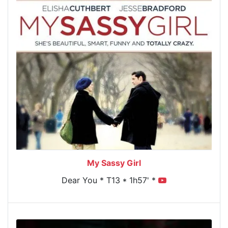
My Sassy Girl
Dear You * T13 * 1h57' *