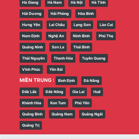
Hà Giang
Hà Nam
Hà Nội
Hà Tĩnh
Hải Dương
Hải Phòng
Hòa Bình
Hưng Yên
Lai Châu
Lạng Sơn
Lào Cai
Nam Định
Nghệ An
Ninh Bình
Phú Thọ
Quảng Ninh
Sơn La
Thái Bình
Thái Nguyên
Thanh Hóa
Tuyên Quang
Vĩnh Phúc
Yên Bái
MIỀN TRUNG :
Bình Định
Đà Nẵng
Đắk Lắk
Đắk Nông
Gia Lai
Huế
Khánh Hòa
Kon Tum
Phú Yên
Quảng Bình
Quảng Nam
Quảng Ngãi
Quảng Trị