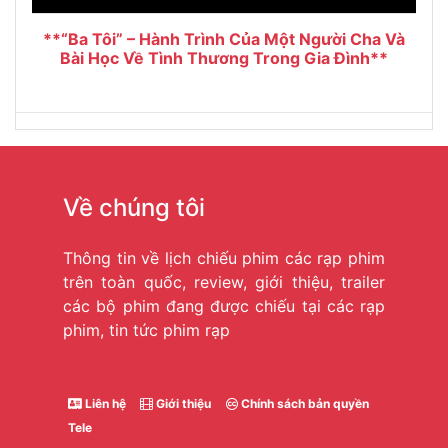
**“Ba Tôi” – Hành Trình Của Một Người Cha Và
Bài Học Về Tình Thương Trong Gia Đình**
Về chúng tôi
Thông tin về lịch chiếu phim các rạp phim
trên toàn quốc, review, giới thiệu, trailer
các bộ phim đang được chiếu tại các rạp
phim, tin tức phim rạp
Liên hệ
Giới thiệu
Chính sách bản quyền
Tele