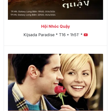
Hội Nhóc Quậy
Kijsada Paradise * T16 * 1h51' *