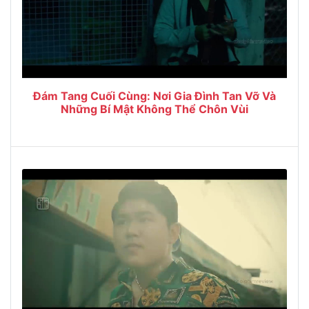
Đám Tang Cuối Cùng: Nơi Gia Đình Tan Vỡ Và
Những Bí Mật Không Thể Chôn Vùi