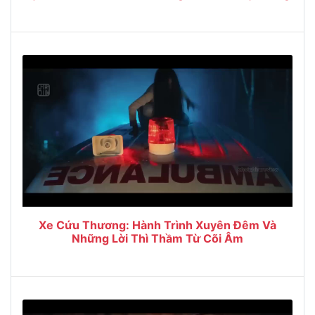
Xe Cứu Thương: Hành Trình Xuyên Đêm Và
Những Lời Thì Thầm Từ Cõi Âm