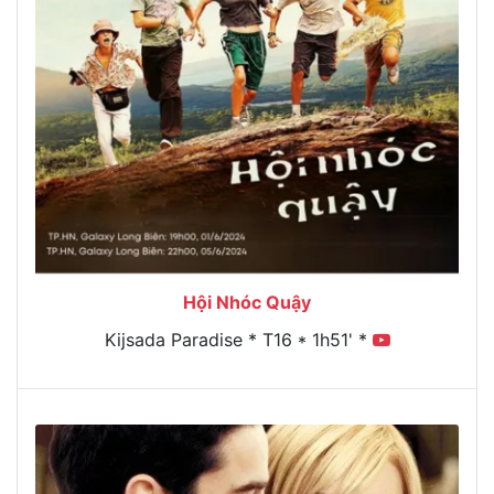
Hội Nhóc Quậy
Kijsada Paradise * T16 * 1h51' *