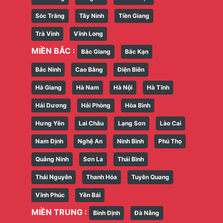
Sóc Trăng
Tây Ninh
Tiền Giang
Trà Vinh
Vĩnh Long
MIỀN BẮC :
Bắc Giang
Bắc Kạn
Bắc Ninh
Cao Bằng
Điện Biên
Hà Giang
Hà Nam
Hà Nội
Hà Tĩnh
Hải Dương
Hải Phòng
Hòa Bình
Hưng Yên
Lai Châu
Lạng Sơn
Lào Cai
Nam Định
Nghệ An
Ninh Bình
Phú Thọ
Quảng Ninh
Sơn La
Thái Bình
Thái Nguyên
Thanh Hóa
Tuyên Quang
Vĩnh Phúc
Yên Bái
MIỀN TRUNG :
Bình Định
Đà Nẵng