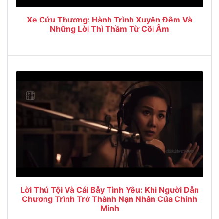
Xe Cứu Thương: Hành Trình Xuyên Đêm Và
Những Lời Thì Thầm Từ Cõi Âm
Lời Thú Tội Và Cái Bẫy Tình Yêu: Khi Người Dẫn
Chương Trình Trở Thành Nạn Nhân Của Chính
Mình