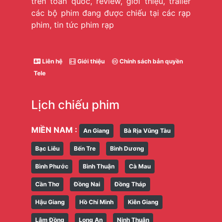
trên toàn quốc, review, giới thiệu, trailer
các bộ phim đang được chiếu tại các rạp
phim, tin tức phim rạp
Liên hệ
Giới thiệu
Chính sách bản quyền
Tele
Lịch chiếu phim
MIỀN NAM :
An Giang
Bà Rịa Vũng Tàu
Bạc Liêu
Bến Tre
Bình Dương
Bình Phước
Bình Thuận
Cà Mau
Cần Thơ
Đồng Nai
Đồng Tháp
Hậu Giang
Hồ Chí Minh
Kiên Giang
Lâm Đồng
Long An
Ninh Thuận