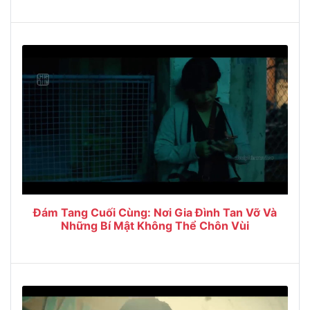
Đám Tang Cuối Cùng: Nơi Gia Đình Tan Vỡ Và
Những Bí Mật Không Thể Chôn Vùi