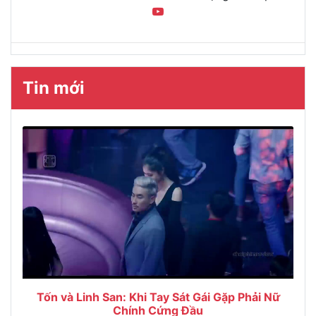
Tin mới
Tốn và Linh San: Khi Tay Sát Gái Gặp Phải Nữ
Chính Cứng Đầu