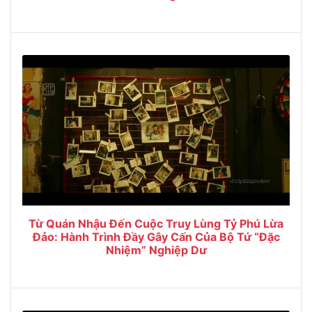
Từ Quán Nhậu Đến Cuộc Truy Lùng Tỷ Phú Lừa
Đảo: Hành Trình Đầy Gây Cấn Của Bộ Tứ “Đặc
Nhiệm” Nghiệp Dư