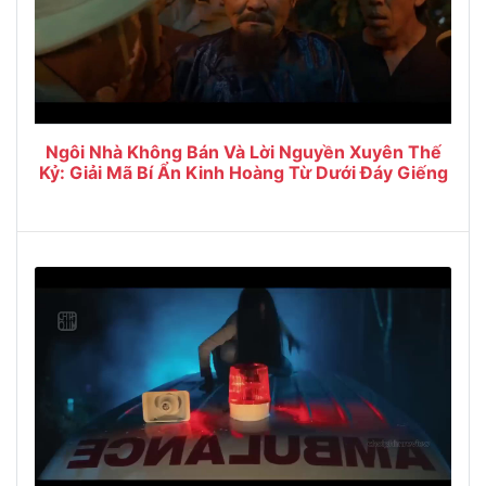
Ngôi Nhà Không Bán Và Lời Nguyền Xuyên Thế
Kỷ: Giải Mã Bí Ẩn Kinh Hoàng Từ Dưới Đáy Giếng