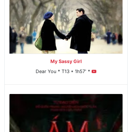
My Sassy Girl
Dear You * T13 * 1h57' *