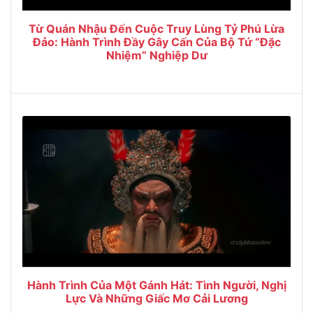
Từ Quán Nhậu Đến Cuộc Truy Lùng Tỷ Phú Lừa
Đảo: Hành Trình Đầy Gây Cấn Của Bộ Tứ “Đặc
Nhiệm” Nghiệp Dư
Hành Trình Của Một Gánh Hát: Tình Người, Nghị
Lực Và Những Giấc Mơ Cải Lương