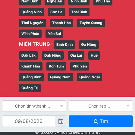
Nam Định
Nghệ An
Ninh Bình
Phú Thọ
Quảng Ninh
Sơn La
Thái Bình
Thái Nguyên
Thanh Hóa
Tuyên Quang
Vĩnh Phúc
Yên Bái
MIỀN TRUNG :
Bình Định
Đà Nẵng
Đắk Lắk
Đắk Nông
Gia Lai
Huế
Khánh Hòa
Kon Tum
Phú Yên
Quảng Bình
Quảng Nam
Quảng Ngãi
Quảng Trị
Chọn tỉnh/thành...
Chọn rạp...
Tìm
event
© 2026 @
lichchieuphim.net