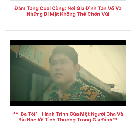
Đám Tang Cuối Cùng: Nơi Gia Đình Tan Vỡ Và
Những Bí Mật Không Thể Chôn Vùi
**“Ba Tôi” – Hành Trình Của Một Người Cha Và
Bài Học Về Tình Thương Trong Gia Đình**