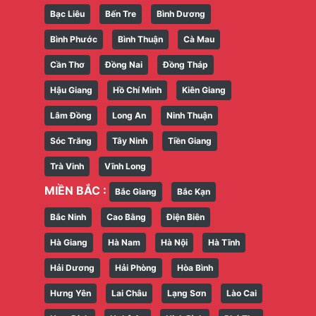
Bạc Liêu
Bến Tre
Bình Dương
Bình Phước
Bình Thuận
Cà Mau
Cần Thơ
Đồng Nai
Đồng Tháp
Hậu Giang
Hồ Chí Minh
Kiên Giang
Lâm Đồng
Long An
Ninh Thuận
Sóc Trăng
Tây Ninh
Tiền Giang
Trà Vinh
Vĩnh Long
MIỀN BẮC :
Bắc Giang
Bắc Kạn
Bắc Ninh
Cao Bằng
Điện Biên
Hà Giang
Hà Nam
Hà Nội
Hà Tĩnh
Hải Dương
Hải Phòng
Hòa Bình
Hưng Yên
Lai Châu
Lạng Sơn
Lào Cai