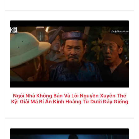
Ngôi Nhà Không Bán Và Lời Nguyền Xuyên Thế
Kỷ: Giải Mã Bí Ẩn Kinh Hoàng Từ Dưới Đáy Giếng