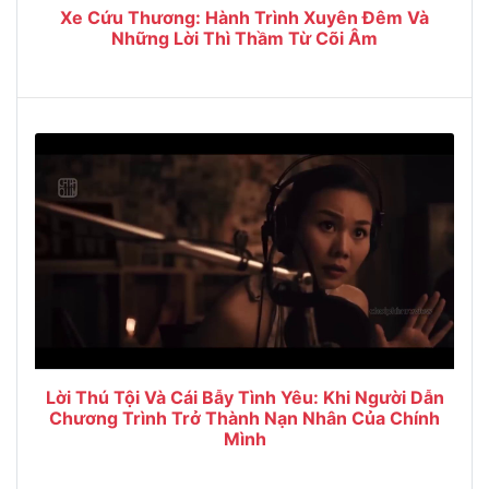
Xe Cứu Thương: Hành Trình Xuyên Đêm Và
Những Lời Thì Thầm Từ Cõi Âm
Lời Thú Tội Và Cái Bẫy Tình Yêu: Khi Người Dẫn
Chương Trình Trở Thành Nạn Nhân Của Chính
Mình