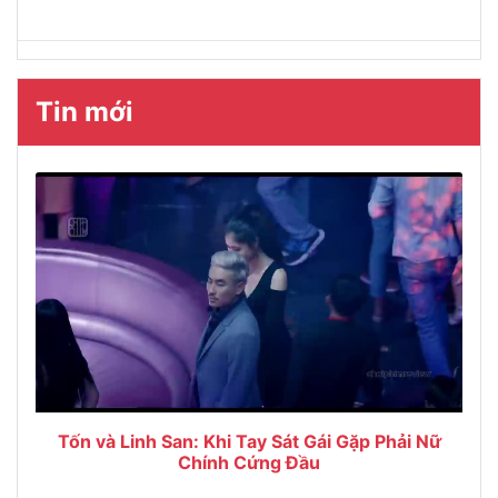
Tin mới
Tốn và Linh San: Khi Tay Sát Gái Gặp Phải Nữ
Chính Cứng Đầu