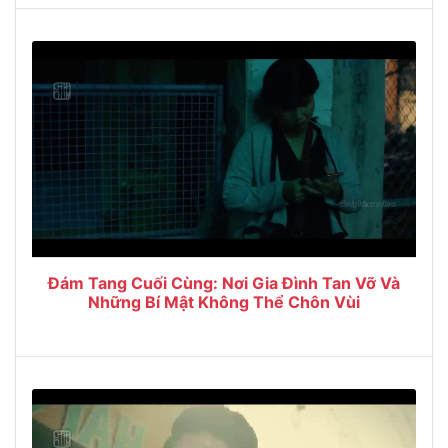
Đám Tang Cuối Cùng: Nơi Gia Đình Tan Vỡ Và
Những Bí Mật Không Thể Chôn Vùi