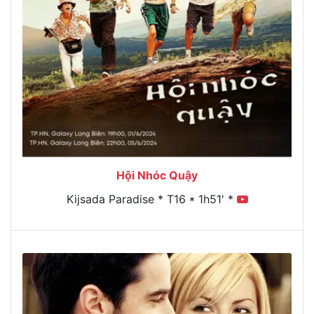
Hội Nhóc Quậy
Kijsada Paradise * T16 * 1h51' *