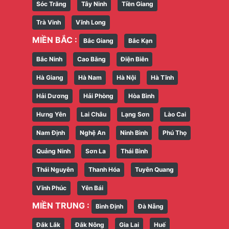
Sóc Trăng
Tây Ninh
Tiền Giang
Trà Vinh
Vĩnh Long
MIỀN BẮC :
Bắc Giang
Bắc Kạn
Bắc Ninh
Cao Bằng
Điện Biên
Hà Giang
Hà Nam
Hà Nội
Hà Tĩnh
Hải Dương
Hải Phòng
Hòa Bình
Hưng Yên
Lai Châu
Lạng Sơn
Lào Cai
Nam Định
Nghệ An
Ninh Bình
Phú Thọ
Quảng Ninh
Sơn La
Thái Bình
Thái Nguyên
Thanh Hóa
Tuyên Quang
Vĩnh Phúc
Yên Bái
MIỀN TRUNG :
Bình Định
Đà Nẵng
Đắk Lắk
Đắk Nông
Gia Lai
Huế