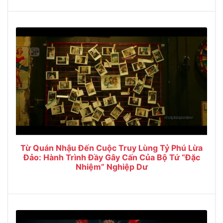
Từ Quán Nhậu Đến Cuộc Truy Lùng Tỷ Phú Lừa
Đảo: Hành Trình Đầy Gây Cấn Của Bộ Tứ “Đặc
Nhiệm” Nghiệp Dư