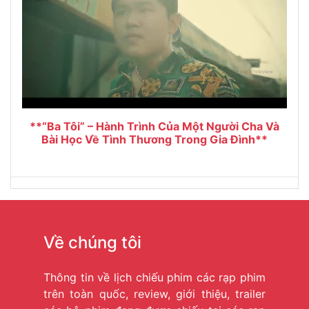
**“Ba Tôi” – Hành Trình Của Một Người Cha Và
Bài Học Về Tình Thương Trong Gia Đình**
Về chúng tôi
Thông tin về lịch chiếu phim các rạp phim
trên toàn quốc, review, giới thiệu, trailer