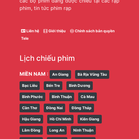
các bộ phim đang được chiếu tại các rạp
phim, tin tức phim rạp
Liên hệ
Giới thiệu
Chính sách bản quyền
Tele
Lịch chiếu phim
MIỀN NAM :
An Giang
Bà Rịa Vũng Tàu
Bạc Liêu
Bến Tre
Bình Dương
Bình Phước
Bình Thuận
Cà Mau
Cần Thơ
Đồng Nai
Đồng Tháp
Hậu Giang
Hồ Chí Minh
Kiên Giang
Lâm Đồng
Long An
Ninh Thuận