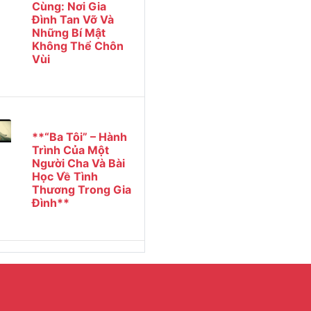
Cùng: Nơi Gia
Đình Tan Vỡ Và
Những Bí Mật
Không Thể Chôn
Vùi
**“Ba Tôi” – Hành
Trình Của Một
Người Cha Và Bài
Học Về Tình
Thương Trong Gia
Đình**