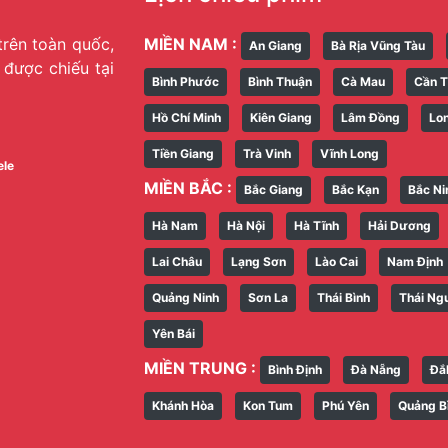
trên toàn quốc,
MIỀN NAM :
An Giang
Bà Rịa Vũng Tàu
g được chiếu tại
Bình Phước
Bình Thuận
Cà Mau
Cần 
Hồ Chí Minh
Kiên Giang
Lâm Đồng
Lo
Tiền Giang
Trà Vinh
Vĩnh Long
ele
MIỀN BẮC :
Bắc Giang
Bắc Kạn
Bắc Ni
Hà Nam
Hà Nội
Hà Tĩnh
Hải Dương
Lai Châu
Lạng Sơn
Lào Cai
Nam Định
Quảng Ninh
Sơn La
Thái Bình
Thái Ng
Yên Bái
MIỀN TRUNG :
Bình Định
Đà Nẵng
Đắ
Khánh Hòa
Kon Tum
Phú Yên
Quảng B