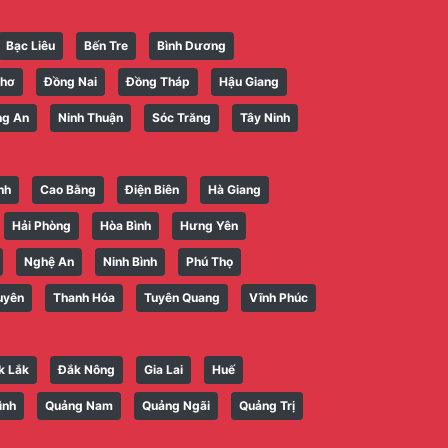
Bạc Liêu
Bến Tre
Bình Dương
Thơ
Đồng Nai
Đồng Tháp
Hậu Giang
ng An
Ninh Thuận
Sóc Trăng
Tây Ninh
nh
Cao Bằng
Điện Biên
Hà Giang
Hải Phòng
Hòa Bình
Hưng Yên
Nghệ An
Ninh Bình
Phú Thọ
uyên
Thanh Hóa
Tuyên Quang
Vĩnh Phúc
k Lắk
Đắk Nông
Gia Lai
Huế
ình
Quảng Nam
Quảng Ngãi
Quảng Trị