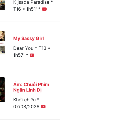
Kijsada Paradise *
T16 * 1h51' *
My Sassy Girl
Dear You * T13 *
1h57' *
Ám: Chuỗi Phim
Ngắn Linh Dị
Khởi chiếu *
07/08/2026