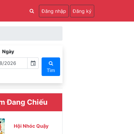
Đăng nhập
Đăng ký
Ngày
event
Tìm
m Đang Chiếu
Hội Nhóc Quậy