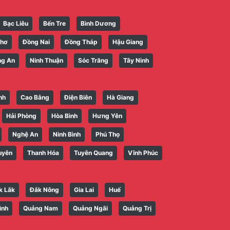
Bạc Liêu
Bến Tre
Bình Dương
Thơ
Đồng Nai
Đồng Tháp
Hậu Giang
ng An
Ninh Thuận
Sóc Trăng
Tây Ninh
nh
Cao Bằng
Điện Biên
Hà Giang
Hải Phòng
Hòa Bình
Hưng Yên
Nghệ An
Ninh Bình
Phú Thọ
uyên
Thanh Hóa
Tuyên Quang
Vĩnh Phúc
k Lắk
Đắk Nông
Gia Lai
Huế
ình
Quảng Nam
Quảng Ngãi
Quảng Trị