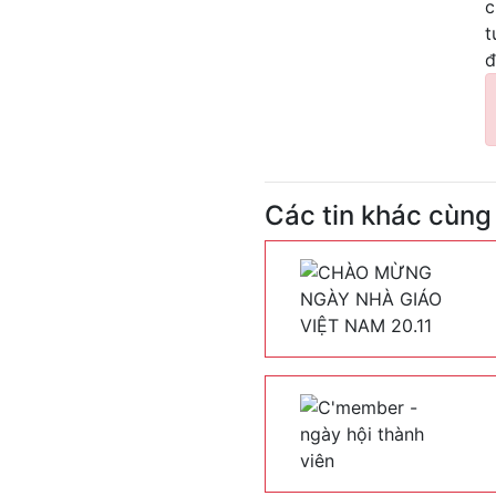
c
t
đ
Các tin khác cùng