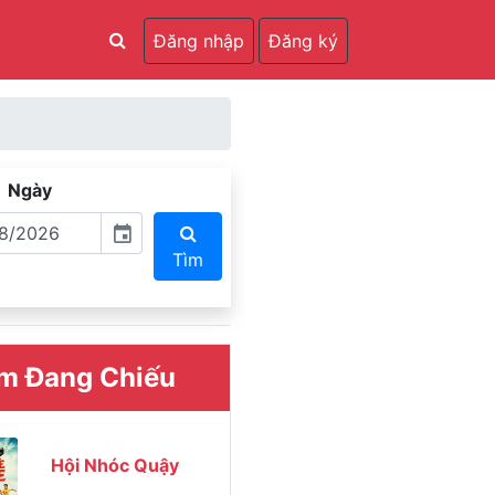
Đăng nhập
Đăng ký
Ngày
event
Tìm
m Đang Chiếu
Hội Nhóc Quậy