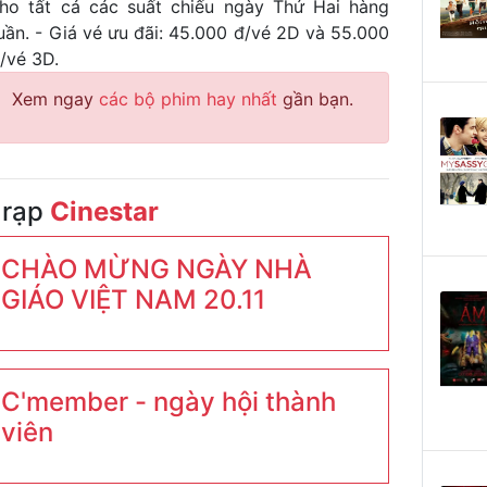
ho tất cả các suất chiếu ngày Thứ Hai hàng
uần. - Giá vé ưu đãi: 45.000 đ/vé 2D và 55.000
/vé 3D.
Xem ngay
các bộ phim hay nhất
gần bạn.
 rạp
Cinestar
CHÀO MỪNG NGÀY NHÀ
GIÁO VIỆT NAM 20.11
C'member - ngày hội thành
viên