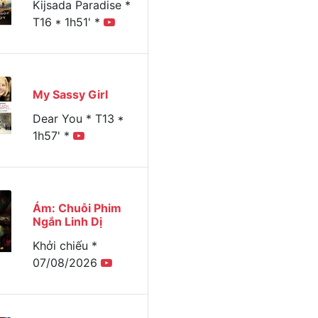
Kijsada Paradise *
T16 * 1h51' *
My Sassy Girl
Dear You * T13 *
1h57' *
Ám: Chuỗi Phim
Ngắn Linh Dị
Khởi chiếu *
07/08/2026