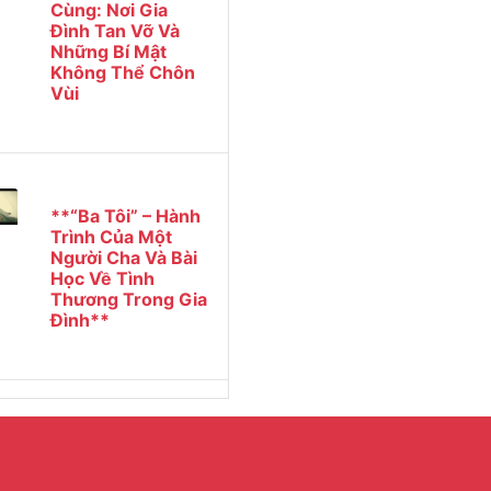
Cùng: Nơi Gia
Đình Tan Vỡ Và
Những Bí Mật
Không Thể Chôn
Vùi
**“Ba Tôi” – Hành
Trình Của Một
Người Cha Và Bài
Học Về Tình
Thương Trong Gia
Đình**