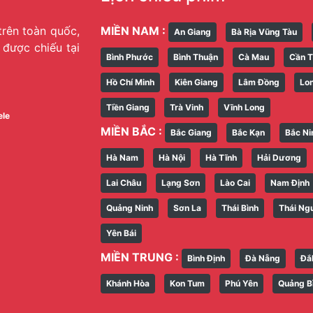
trên toàn quốc,
MIỀN NAM :
An Giang
Bà Rịa Vũng Tàu
g được chiếu tại
Bình Phước
Bình Thuận
Cà Mau
Cần 
Hồ Chí Minh
Kiên Giang
Lâm Đồng
Lo
Tiền Giang
Trà Vinh
Vĩnh Long
ele
MIỀN BẮC :
Bắc Giang
Bắc Kạn
Bắc Ni
Hà Nam
Hà Nội
Hà Tĩnh
Hải Dương
Lai Châu
Lạng Sơn
Lào Cai
Nam Định
Quảng Ninh
Sơn La
Thái Bình
Thái Ng
Yên Bái
MIỀN TRUNG :
Bình Định
Đà Nẵng
Đắ
Khánh Hòa
Kon Tum
Phú Yên
Quảng B