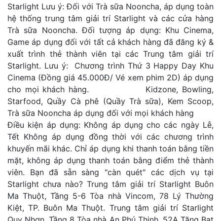
Starlight Lưu ý: Đối với Trà sữa Nooncha, áp dụng toàn
hệ thống trung tâm giải trí Starlight và các cửa hàng
Trà sữa Nooncha. Đối tượng áp dụng: Khu Cinema,
Game áp dụng đối với tất cả khách hàng đã đăng ký &
xuất trình thẻ thành viên tại các Trung tâm giải trí
Starlight. Lưu ý: Chương trình Thứ 3 Happy Day Khu
Cinema (Đồng giá 45.000Đ/ Vé xem phim 2D) áp dụng
cho mọi khách hàng. Kidzone, Bowling,
Starfood, Quầy Cà phê (Quầy Trà sữa), Kem Scoop,
Trà sữa Nooncha áp dụng đối với mọi khách hàng
Điều kiện áp dụng: Không áp dụng cho các ngày Lễ,
Tết Không áp dụng đồng thời với các chương trình
khuyến mãi khác. Chỉ áp dụng khi thanh toán bằng tiền
mặt, không áp dụng thanh toán bằng điểm thẻ thành
viên. Bạn đã sẵn sàng "càn quét" các dịch vụ tại
Starlight chưa nào? Trung tâm giải trí Starlight Buôn
Ma Thuột, Tầng 5-6 Tòa nhà Vincom, 78 Lý Thường
Kiệt, TP. Buôn Ma Thuột. Trung tâm giải trí Starlight
Quy Nhơn, Tầng 8 Tòa nhà An Phú Thịnh, 52A Tăng Bạt