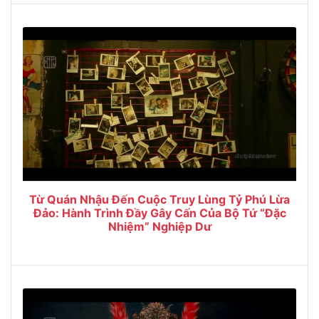
Từ Quán Nhậu Đến Cuộc Truy Lùng Tỷ Phú Lừa
Đảo: Hành Trình Đầy Gây Cấn Của Bộ Tứ “Đặc
Nhiệm” Nghiệp Dư