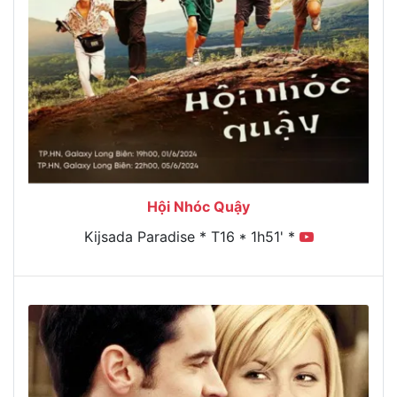
Hội Nhóc Quậy
Kijsada Paradise * T16 * 1h51' *