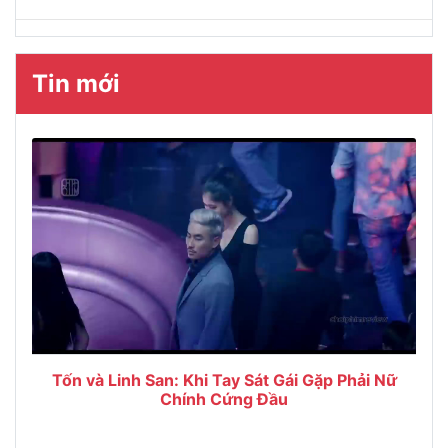
Tin mới
Tốn và Linh San: Khi Tay Sát Gái Gặp Phải Nữ
Chính Cứng Đầu