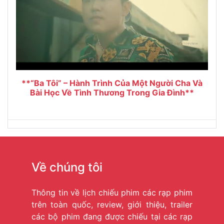
**“Ba Tôi” – Hành Trình Của Một Người Cha Và
Bài Học Về Tình Thương Trong Gia Đình**
Về chúng tôi
Thông tin về lịch chiếu phim các rạp phim
trên toàn quốc, review, giới thiệu, trailer
các bộ phim đang được chiếu tại các rạp