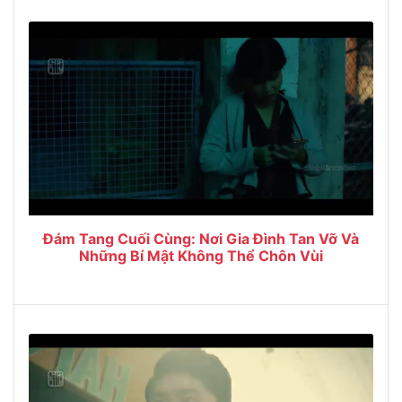
Đám Tang Cuối Cùng: Nơi Gia Đình Tan Vỡ Và
Những Bí Mật Không Thể Chôn Vùi