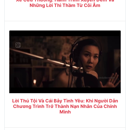
Những Lời Thì Thầm Từ Cõi Âm
Lời Thú Tội Và Cái Bẫy Tình Yêu: Khi Người Dẫn
Chương Trình Trở Thành Nạn Nhân Của Chính
Mình