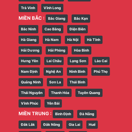
Trà Vinh
Vĩnh Long
MIỀN BẮC :
Bắc Giang
Bắc Kạn
Bắc Ninh
Cao Bằng
Điện Biên
Hà Giang
Hà Nam
Hà Nội
Hà Tĩnh
Hải Dương
Hải Phòng
Hòa Bình
Hưng Yên
Lai Châu
Lạng Sơn
Lào Cai
Nam Định
Nghệ An
Ninh Bình
Phú Thọ
Quảng Ninh
Sơn La
Thái Bình
Thái Nguyên
Thanh Hóa
Tuyên Quang
Vĩnh Phúc
Yên Bái
MIỀN TRUNG :
Bình Định
Đà Nẵng
Đắk Lắk
Đắk Nông
Gia Lai
Huế