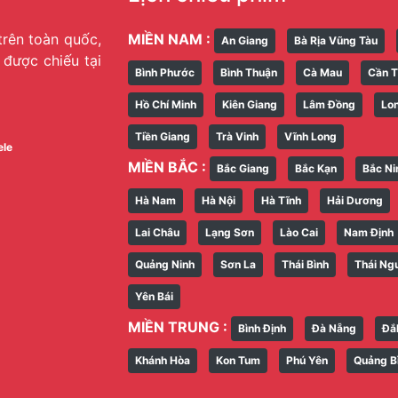
trên toàn quốc,
MIỀN NAM :
An Giang
Bà Rịa Vũng Tàu
g được chiếu tại
Bình Phước
Bình Thuận
Cà Mau
Cần 
Hồ Chí Minh
Kiên Giang
Lâm Đồng
Lo
Tiền Giang
Trà Vinh
Vĩnh Long
ele
MIỀN BẮC :
Bắc Giang
Bắc Kạn
Bắc Ni
Hà Nam
Hà Nội
Hà Tĩnh
Hải Dương
Lai Châu
Lạng Sơn
Lào Cai
Nam Định
Quảng Ninh
Sơn La
Thái Bình
Thái Ng
Yên Bái
MIỀN TRUNG :
Bình Định
Đà Nẵng
Đắ
Khánh Hòa
Kon Tum
Phú Yên
Quảng B