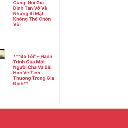
Cùng: Nơi Gia
Đình Tan Vỡ Và
Những Bí Mật
Không Thể Chôn
Vùi
**“Ba Tôi” – Hành
Trình Của Một
Người Cha Và Bài
Học Về Tình
Thương Trong Gia
Đình**