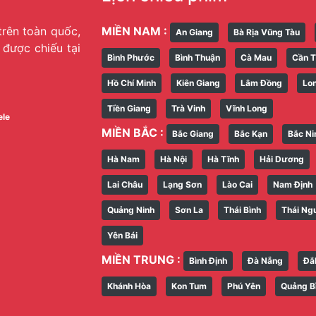
trên toàn quốc,
MIỀN NAM :
An Giang
Bà Rịa Vũng Tàu
g được chiếu tại
Bình Phước
Bình Thuận
Cà Mau
Cần 
Hồ Chí Minh
Kiên Giang
Lâm Đồng
Lo
Tiền Giang
Trà Vinh
Vĩnh Long
ele
MIỀN BẮC :
Bắc Giang
Bắc Kạn
Bắc Ni
Hà Nam
Hà Nội
Hà Tĩnh
Hải Dương
Lai Châu
Lạng Sơn
Lào Cai
Nam Định
Quảng Ninh
Sơn La
Thái Bình
Thái Ng
Yên Bái
MIỀN TRUNG :
Bình Định
Đà Nẵng
Đắ
Khánh Hòa
Kon Tum
Phú Yên
Quảng B