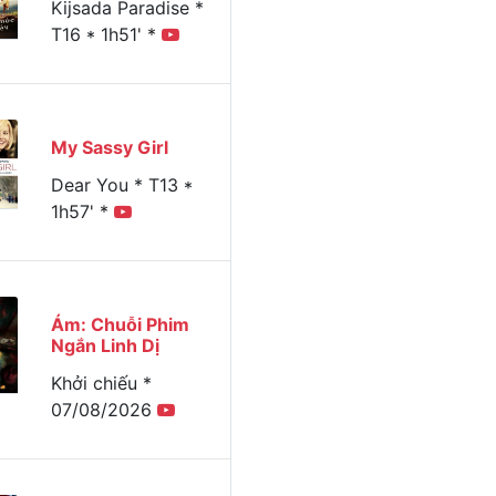
Kijsada Paradise *
T16 * 1h51' *
Xem
Thứ ba
Thứ tư
Thứ năm
Thứ sáu
Thứ bả
hôm nay
29/07/2025
30/07/2025
31/07/2025
01/08/2025
02/08/
My Sassy Girl
Dear You * T13 *
1h57' *
Ám: Chuỗi Phim
Ngắn Linh Dị
Khởi chiếu *
07/08/2026