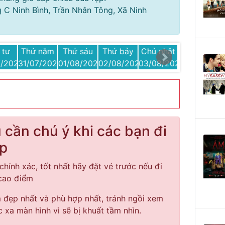
ig C Ninh Bình, Trần Nhân Tông, Xã Ninh
 tư
Thứ năm
Thứ sáu
Thứ bảy
Chủ nhật
Thứ hai
7/2025
31/07/2025
01/08/2025
02/08/2025
03/08/2025
04/08/2025
cần chú ý khi các bạn đi
ạp
chính xác, tốt nhất hãy đặt vé trước nếu đi
 cao điểm
đẹp nhất và phù hợp nhất, tránh ngồi xem
c xa màn hình vì sẽ bị khuất tầm nhìn.