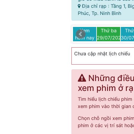
Địa chỉ rạp : Tầng 1, B
Phúc, Tp. Ninh Bình
Thứ bảy
Chủ nhật
Thứ hai
Xem
Thứ ba
Thứ
25
02/08/2025
03/08/2025
04/08/2025
hôm nay
29/07/2025
30/0
Chưa cập nhật lịch chiếu
Những điều 
xem phim ở r
Tìm hiểu lịch chiếu phim 
xem phim vào thời gian
Chọn chỗ ngồi xem phim 
phim ở các vị trí sát hoặ