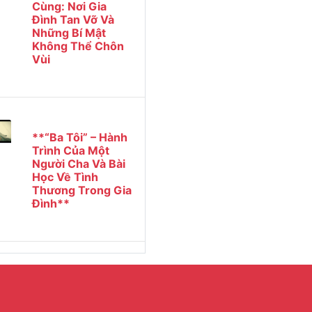
Cùng: Nơi Gia
Đình Tan Vỡ Và
Những Bí Mật
Không Thể Chôn
Vùi
**“Ba Tôi” – Hành
Trình Của Một
Người Cha Và Bài
Học Về Tình
Thương Trong Gia
Đình**