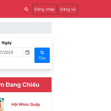
Đăng nhập
Đăng ký
Ngày
event
Tìm
m Đang Chiếu
Hội Nhóc Quậy