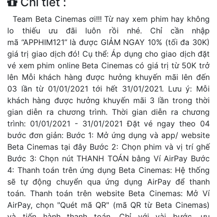
Chi tiết :
Team Beta Cinemas ơi!!! Từ nay xem phim hay không
lo thiếu ưu đãi luôn rồi nhé. Chỉ cần nhập
mã “APPHIM121” là được GIẢM NGAY 10% (tối đa 30K)
giá trị giao dịch đó! Cụ thể: Áp dụng cho giao dịch đặt
vé xem phim online Beta Cinemas có giá trị từ 50K trở
lên Mỗi khách hàng được hưởng khuyến mãi lên đến
03 lần từ 01/01/2021 tới hết 31/01/2021. Lưu ý: Mỗi
khách hàng được hưởng khuyến mãi 3 lần trong thời
gian diễn ra chương trình. Thời gian diễn ra chương
trình: 01/01/2021 - 31/01/2021 Đặt vé ngay theo 04
bước đơn giản: Bước 1: Mở ứng dụng và app/ website
Beta Cinemas tại đây Bước 2: Chọn phim và vị trí ghế
Bước 3: Chọn nút THANH TOÁN bằng Ví AirPay Bước
4: Thanh toán trên ứng dụng Beta Cinemas: Hệ thống
sẽ tự động chuyển qua ứng dụng AirPay để thanh
toán. Thanh toán trên website Beta Cinemas: Mở Ví
AirPay, chọn "Quét mã QR" (mã QR từ Beta Cinemas)
và tiến hành thanh toán. Chỉ với vài bước, ưu