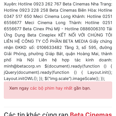
Xuyên: Hotline 0923 262 767 Beta Cinemas Nha Trang:
Hotline 0923 228 258 Beta Cinemas Biên Hòa: Hotline
0347 517 650 Meci Cinema Long Khánh: Hotline 0251
6556677 Meci Cinema Long Thành: Hotline 0251
6556677 Beta Cinex Phú Mỹ - Hotline 0886006310 Tải
Ứng Dụng Beta Cineplex KẾT NỐI VỚI CHÚNG TÔI
LIÊN HỆ CÔNG TY CỔ PHẦN BETA MEDIA Giấy chứng
nhận ĐKKD số: 0106633482 Tầng 3, số 595, đường
Giải Phóng, phường Giáp Bát, quận Hoàng Mai, thành
phố Hà Nội Liên hệ hợp tác kinh doanh:
minh@betacorp.vn
$(document).ready(function () {
jQuery(document).ready(function () { Layout.init();
Layout.initOWL(); }); $("img.scale").imageScale(); });
Xem ngay
các bộ phim hay nhất
gần bạn.
Các tin khác cùng rạp
Beta Cinemas