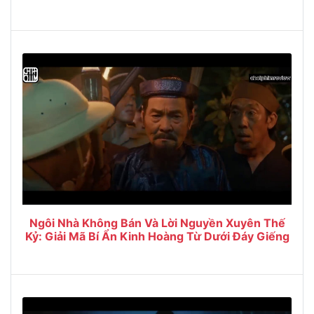
Ngôi Nhà Không Bán Và Lời Nguyền Xuyên Thế
Kỷ: Giải Mã Bí Ẩn Kinh Hoàng Từ Dưới Đáy Giếng