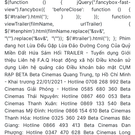
$(function () { jQuery(".fancybox-fast-
view").fancybox({ 'beforeClose': function () {
$('#trailer').html(''); } }); }); function
viewTrailer(filmName, urlTrailer) {
$('#tenphim').html(filmName.replace("&sv&",
"\"").replace("&sv&", "\"")); $('#trailer').html(''); }; Phim
đang hot Lừa Đểu Gặp Lừa Đảo Đường Cong Của Quỷ
Miền Đất Hứa Sám Hối TRAILER - Tuyển dụng Giới
thiệu Liên hệ F.A.Q Hoạt động xã hội Điều khoản sử
dụng Liên hệ quảng cáo Điều khoản bảo mật CỤM
RẠP BETA Beta Cinemas Quang Trung, tp Hồ Chí Minh
- Khai trương 22/01/2021 - Hotline 0708 268 992 Beta
Cinemas Giải Phóng - Hotline 0585 680 360 Beta
Cinemas Thái Nguyên: Hotline 0867 460 053 Beta
Cinemas Thanh Xuân: Hotline 0869 133 540 Beta
Cinemas Mỹ Đình: Hotline 0866 154 610 Beta Cinemas
Thanh Hóa: Hotline 0325 360 249 Beta Cinemas Bắc
Giang: Hotline 0866 493 413 Beta Cinemas Đan
Phượng: Hotline 0347 470 628 Beta Cinemas Long