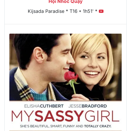
Hội Nhóc Quậy
Kijsada Paradise * T16 * 1h51' *