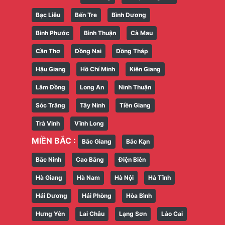
Bạc Liêu
Bến Tre
Bình Dương
Bình Phước
Bình Thuận
Cà Mau
Cần Thơ
Đồng Nai
Đồng Tháp
Hậu Giang
Hồ Chí Minh
Kiên Giang
Lâm Đồng
Long An
Ninh Thuận
Sóc Trăng
Tây Ninh
Tiền Giang
Trà Vinh
Vĩnh Long
MIỀN BẮC :
Bắc Giang
Bắc Kạn
Bắc Ninh
Cao Bằng
Điện Biên
Hà Giang
Hà Nam
Hà Nội
Hà Tĩnh
Hải Dương
Hải Phòng
Hòa Bình
Hưng Yên
Lai Châu
Lạng Sơn
Lào Cai