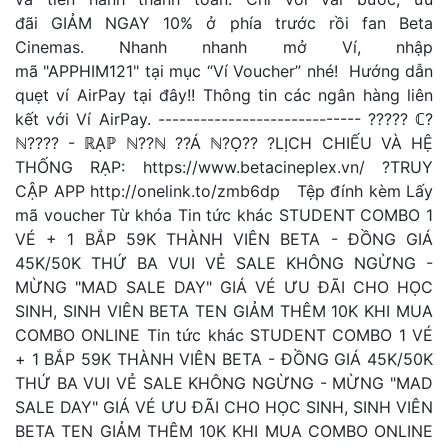
đãi GIẢM NGAY 10% ở phía trước rồi fan Beta
Cinemas. Nhanh nhanh mở Ví, nhập
mã "APPHIM121" tại mục “Ví Voucher” nhé! Hướng dẫn
quẹt ví AirPay tại đây!! Thông tin các ngân hàng liên
kết với Ví AirPay. ----------------------------- ????? ℂ?
ℕ???? - ℝẠℙ ℕ??ℕ ??Á ℕ?Ọ?? ?LỊCH CHIẾU VÀ HỆ
THỐNG RẠP: https://www.betacineplex.vn/ ?TRUY
CẬP APP http://onelink.to/zmb6dp Tệp đính kèm Lấy
mã voucher Từ khóa Tin tức khác STUDENT COMBO 1
VÉ + 1 BẮP 59K THÀNH VIÊN BETA - ĐỒNG GIÁ
45K/50K THỨ BA VUI VẺ SALE KHÔNG NGỪNG -
MỪNG "MAD SALE DAY" GIÁ VÉ ƯU ĐÃI CHO HỌC
SINH, SINH VIÊN BETA TEN GIẢM THÊM 10K KHI MUA
COMBO ONLINE Tin tức khác STUDENT COMBO 1 VÉ
+ 1 BẮP 59K THÀNH VIÊN BETA - ĐỒNG GIÁ 45K/50K
THỨ BA VUI VẺ SALE KHÔNG NGỪNG - MỪNG "MAD
SALE DAY" GIÁ VÉ ƯU ĐÃI CHO HỌC SINH, SINH VIÊN
BETA TEN GIẢM THÊM 10K KHI MUA COMBO ONLINE