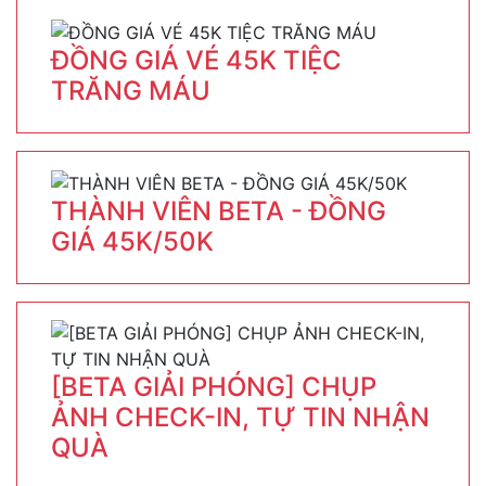
ĐỒNG GIÁ VÉ 45K TIỆC
TRĂNG MÁU
THÀNH VIÊN BETA - ĐỒNG
GIÁ 45K/50K
[BETA GIẢI PHÓNG] CHỤP
ẢNH CHECK-IN, TỰ TIN NHẬN
QUÀ