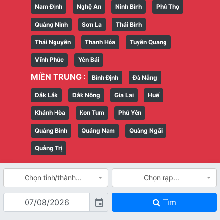
Nam Định
Nghệ An
Ninh Bình
Phú Thọ
Quảng Ninh
Sơn La
Thái Bình
Thái Nguyên
Thanh Hóa
Tuyên Quang
Vĩnh Phúc
Yên Bái
MIỀN TRUNG :
Bình Định
Đà Nẵng
Đắk Lắk
Đắk Nông
Gia Lai
Huế
Khánh Hòa
Kon Tum
Phú Yên
Quảng Bình
Quảng Nam
Quảng Ngãi
Quảng Trị
Chọn tỉnh/thành...
Chọn rạp...
Tìm
event
© 2026 @
lichchieuphim.net