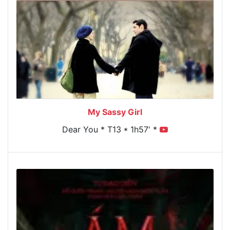
My Sassy Girl
Dear You * T13 * 1h57' *