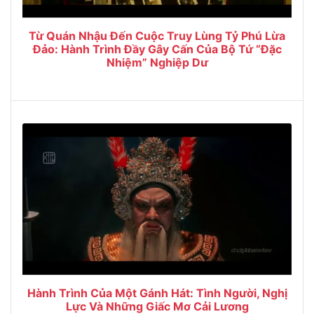
Từ Quán Nhậu Đến Cuộc Truy Lùng Tỷ Phú Lừa
Đảo: Hành Trình Đầy Gây Cấn Của Bộ Tứ “Đặc
Nhiệm” Nghiệp Dư
Hành Trình Của Một Gánh Hát: Tình Người, Nghị
Lực Và Những Giấc Mơ Cải Lương