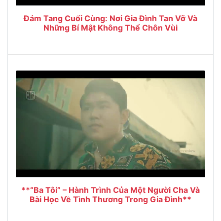
Đám Tang Cuối Cùng: Nơi Gia Đình Tan Vỡ Và
Những Bí Mật Không Thể Chôn Vùi
**“Ba Tôi” – Hành Trình Của Một Người Cha Và
Bài Học Về Tình Thương Trong Gia Đình**