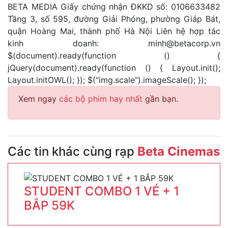
BETA MEDIA Giấy chứng nhận ĐKKD số: 0106633482
Tầng 3, số 595, đường Giải Phóng, phường Giáp Bát,
quận Hoàng Mai, thành phố Hà Nội Liên hệ hợp tác
kinh doanh:
minh@betacorp.vn
$(document).ready(function () {
jQuery(document).ready(function () { Layout.init();
Layout.initOWL(); }); $("img.scale").imageScale(); });
Xem ngay
các bộ phim hay nhất
gần bạn.
Các tin khác cùng rạp
Beta Cinemas
STUDENT COMBO 1 VÉ + 1
BẮP 59K