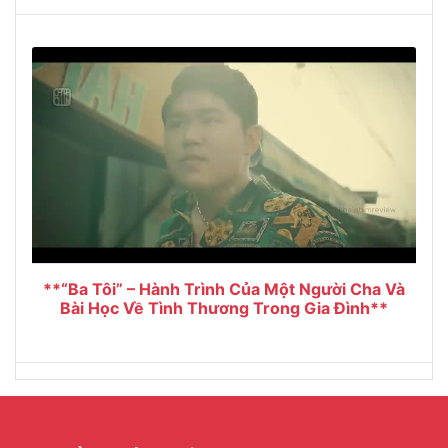
**“Ba Tôi” – Hành Trình Của Một Người Cha Và
Bài Học Về Tình Thương Trong Gia Đình**