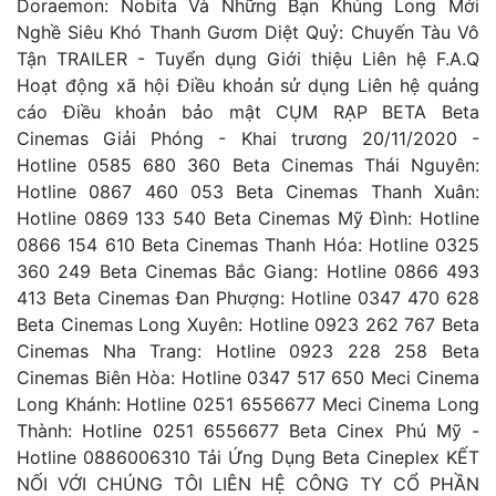
Doraemon: Nobita Và Những Bạn Khủng Long Mới
Nghề Siêu Khó Thanh Gươm Diệt Quỷ: Chuyến Tàu Vô
Tận TRAILER - Tuyển dụng Giới thiệu Liên hệ F.A.Q
Hoạt động xã hội Điều khoản sử dụng Liên hệ quảng
cáo Điều khoản bảo mật CỤM RẠP BETA Beta
Cinemas Giải Phóng - Khai trương 20/11/2020 -
Hotline 0585 680 360 Beta Cinemas Thái Nguyên:
Hotline 0867 460 053 Beta Cinemas Thanh Xuân:
Hotline 0869 133 540 Beta Cinemas Mỹ Đình: Hotline
0866 154 610 Beta Cinemas Thanh Hóa: Hotline 0325
360 249 Beta Cinemas Bắc Giang: Hotline 0866 493
413 Beta Cinemas Đan Phượng: Hotline 0347 470 628
Beta Cinemas Long Xuyên: Hotline 0923 262 767 Beta
Cinemas Nha Trang: Hotline 0923 228 258 Beta
Cinemas Biên Hòa: Hotline 0347 517 650 Meci Cinema
Long Khánh: Hotline 0251 6556677 Meci Cinema Long
Thành: Hotline 0251 6556677 Beta Cinex Phú Mỹ -
Hotline 0886006310 Tải Ứng Dụng Beta Cineplex KẾT
NỐI VỚI CHÚNG TÔI LIÊN HỆ CÔNG TY CỔ PHẦN