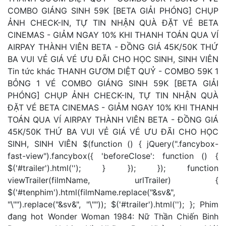
COMBO GIÁNG SINH 59K [BETA GIẢI PHÓNG] CHỤP
ẢNH CHECK-IN, TỰ TIN NHẬN QUÀ ĐẶT VÉ BETA
CINEMAS - GIẢM NGAY 10% KHI THANH TOÁN QUA VÍ
AIRPAY THÀNH VIÊN BETA - ĐỒNG GIÁ 45K/50K THỨ
BA VUI VẺ GIÁ VÉ ƯU ĐÃI CHO HỌC SINH, SINH VIÊN
Tin tức khác THANH GƯƠM DIỆT QUỶ - COMBO 59K 1
BỎNG 1 VÉ COMBO GIÁNG SINH 59K [BETA GIẢI
PHÓNG] CHỤP ẢNH CHECK-IN, TỰ TIN NHẬN QUÀ
ĐẶT VÉ BETA CINEMAS - GIẢM NGAY 10% KHI THANH
TOÁN QUA VÍ AIRPAY THÀNH VIÊN BETA - ĐỒNG GIÁ
45K/50K THỨ BA VUI VẺ GIÁ VÉ ƯU ĐÃI CHO HỌC
SINH, SINH VIÊN $(function () { jQuery(".fancybox-
fast-view").fancybox({ 'beforeClose': function () {
$('#trailer').html(''); } }); }); function
viewTrailer(filmName, urlTrailer) {
$('#tenphim').html(filmName.replace("&sv&",
"\"").replace("&sv&", "\"")); $('#trailer').html(''); }; Phim
đang hot Wonder Woman 1984: Nữ Thần Chiến Binh