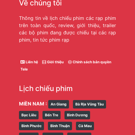
Về chúng tôi
Thông tin về lịch chiếu phim các rạp phim
trên toàn quốc, review, giới thiệu, trailer
các bộ phim đang được chiếu tại các rạp
phim, tin tức phim rạp
Liên hệ
Giới thiệu
Chính sách bản quyền
Tele
Lịch chiếu phim
MIỀN NAM :
An Giang
Bà Rịa Vũng Tàu
Bạc Liêu
Bến Tre
Bình Dương
Bình Phước
Bình Thuận
Cà Mau