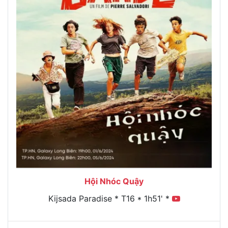
Hội Nhóc Quậy
Kijsada Paradise * T16 * 1h51' *