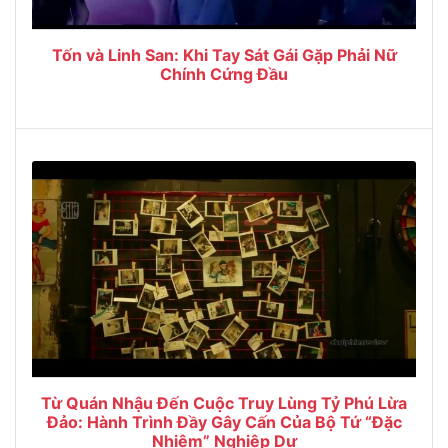
Tốn và Linh San: Khi Tay Sát Gái Gặp Phải Nữ
Chính Cứng Đầu
Từ Quán Nhậu Đến Cuộc Truy Lùng Tỷ Phú Lừa
Đảo: Hành Trình Đầy Gây Cấn Của Bộ Tứ “Đặc
Nhiệm” Nghiệp Dư