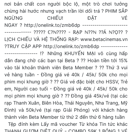
nơi bản chất con người bộc lộ, một trò chơi tưởng
chừng hài hước nhưng vạch trần lời dối trá ? PHIM SẮP
NGỪNG CHIẾU! ĐẶT VÉ
NGAY ? http://onelink.to/zmb6dp ----------------------
------------- ????? ℂ?ℕ???? - ℝẠℙ ℕ??ℕ ??Á ℕ?Ọ?? ?
LỊCH CHIẾU VÀ HỆ THỐNG RẠP: www.betacinemas.vn
?TRUY CẬP APP http://onelink.to/zmb6dp -------------
---------------- ⁉️ Những KHUYẾN MẠI vô cùng hấp
dẫn đang chờ các bạn tại Beta ? ?? Hoàn tiền tới 15%
vào tài khoản thành viên Beta Member ? ?? Thứ 3 vui
vẻ hàng tuần - Đồng giá vé 40k / 45k/ 50k cho mọi
phim mọi khung giờ ? ?? Giá vé đặc biệt cho HSSV, Trẻ
em, Người cao tuổi - Đồng giá vé 40k / 45k/ 50k cho
mọi phim mọi khung giờ ? ?? Đồng giá 45k/vé (tại các
rạp Thanh Xuân, Biên Hòa, Thái Nguyên, Nha Trang, Mỹ
Đình) và 50k/vé (tại rạp Giải Phóng) với khách hàng
thành viên Beta Member từ thứ 2 đến thứ 6 hàng tuần
Tệp đính kèm Lấy mã voucher Từ khóa Tin tức khác
THANH GƯƠM DIỆT QUỶ - COMBO 59K 1 BỎNG 1 VÉ