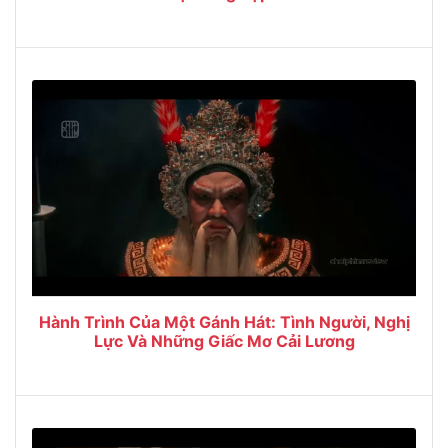
Hành Trình Của Một Gánh Hát: Tình Người, Nghị
Lực Và Những Giấc Mơ Cải Lương