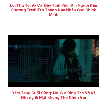
Lời Thú Tội Và Cái Bẫy Tình Yêu: Khi Người Dẫn
Chương Trình Trở Thành Nạn Nhân Của Chính
Mình
Đám Tang Cuối Cùng: Nơi Gia Đình Tan Vỡ Và
Những Bí Mật Không Thể Chôn Vùi