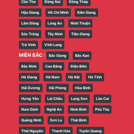
Cần Thơ
Đồng Nai
Đồng Tháp
Hậu Giang
Hồ Chí Minh
Kiên Giang
Lâm Đồng
Long An
Ninh Thuận
Sóc Trăng
Tây Ninh
Tiền Giang
Trà Vinh
Vĩnh Long
MIỀN BẮC :
Bắc Giang
Bắc Kạn
Bắc Ninh
Cao Bằng
Điện Biên
Hà Giang
Hà Nam
Hà Nội
Hà Tĩnh
Hải Dương
Hải Phòng
Hòa Bình
Hưng Yên
Lai Châu
Lạng Sơn
Lào Cai
Nam Định
Nghệ An
Ninh Bình
Phú Thọ
Quảng Ninh
Sơn La
Thái Bình
Thái Nguyên
Thanh Hóa
Tuyên Quang