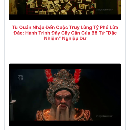
Từ Quán Nhậu Đến Cuộc Truy Lùng Tỷ Phú Lừa
Đảo: Hành Trình Đầy Gây Cấn Của Bộ Tứ “Đặc
Nhiệm” Nghiệp Dư