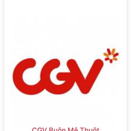
CGV Buôn Mê Thuột