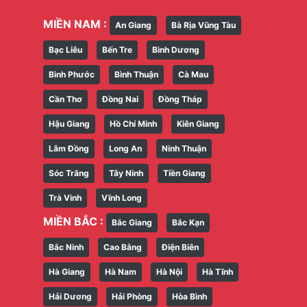
MIỀN NAM :
An Giang
Bà Rịa Vũng Tàu
Bạc Liêu
Bến Tre
Bình Dương
Bình Phước
Bình Thuận
Cà Mau
Cần Thơ
Đồng Nai
Đồng Tháp
Hậu Giang
Hồ Chí Minh
Kiên Giang
Lâm Đồng
Long An
Ninh Thuận
Sóc Trăng
Tây Ninh
Tiền Giang
Trà Vinh
Vĩnh Long
MIỀN BẮC :
Bắc Giang
Bắc Kạn
Bắc Ninh
Cao Bằng
Điện Biên
Hà Giang
Hà Nam
Hà Nội
Hà Tĩnh
Hải Dương
Hải Phòng
Hòa Bình