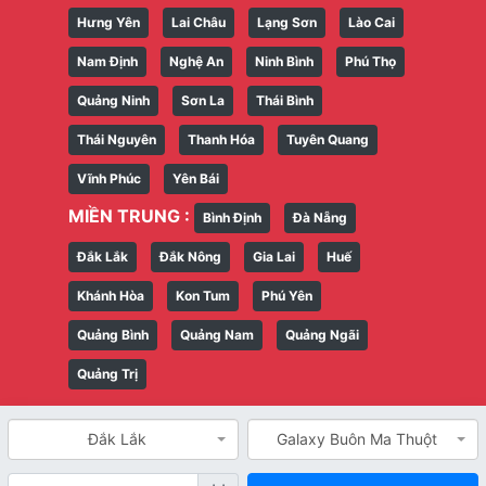
Hưng Yên
Lai Châu
Lạng Sơn
Lào Cai
Nam Định
Nghệ An
Ninh Bình
Phú Thọ
Quảng Ninh
Sơn La
Thái Bình
Thái Nguyên
Thanh Hóa
Tuyên Quang
Vĩnh Phúc
Yên Bái
MIỀN TRUNG :
Bình Định
Đà Nẵng
Đắk Lắk
Đắk Nông
Gia Lai
Huế
Khánh Hòa
Kon Tum
Phú Yên
Quảng Bình
Quảng Nam
Quảng Ngãi
Quảng Trị
Đắk Lắk
Galaxy Buôn Ma Thuột