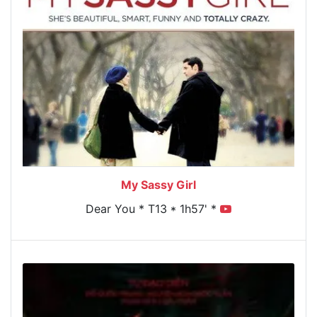
My Sassy Girl
Dear You * T13 * 1h57' *