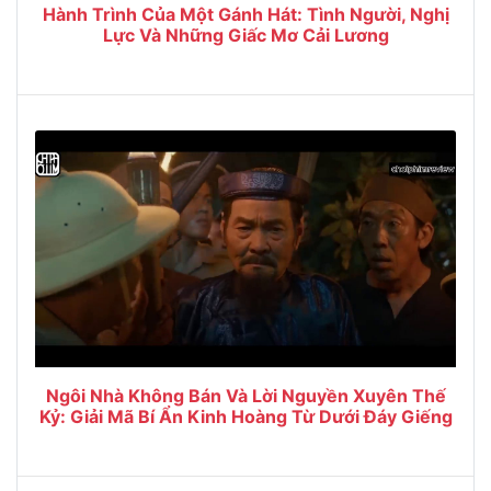
Hành Trình Của Một Gánh Hát: Tình Người, Nghị
Lực Và Những Giấc Mơ Cải Lương
Ngôi Nhà Không Bán Và Lời Nguyền Xuyên Thế
Kỷ: Giải Mã Bí Ẩn Kinh Hoàng Từ Dưới Đáy Giếng