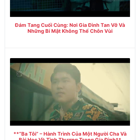
Đám Tang Cuối Cùng: Nơi Gia Đình Tan Vỡ Và
Những Bí Mật Không Thể Chôn Vùi
**“Ba Tôi” – Hành Trình Của Một Người Cha Và
Bài Học Về Tình Thương Trong Gia Đình**