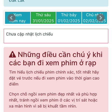
Đak Lak
m
Xem
Thứ sáu
Thứ bảy
Chủ nhật
25
hôm nay
31/01/2025
01/02/2025
02/02/2025
0
Chưa cập nhật lịch chiếu
Những điều cần chú ý khi
các bạn đi xem phim ở rạp
Tìm hiểu lịch chiếu phim chính xác, tốt nhất hãy
đặt vé trước nếu đi xem phim vào thời gian cao
điểm
Chọn chỗ ngồi xem phim đẹp nhất và phù hợp
nhất, tránh ngồi xem phim ở các vị trí sát hoặc
xa màn hình vì sẽ bị khuất tầm nhìn.