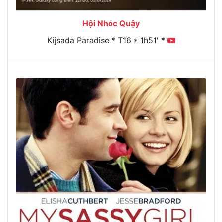
Hội Nhóc Quậy
Kijsada Paradise * T16 * 1h51' *