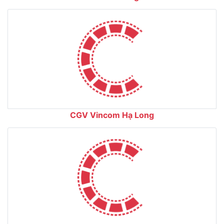
CGV Vincom Hạ Long