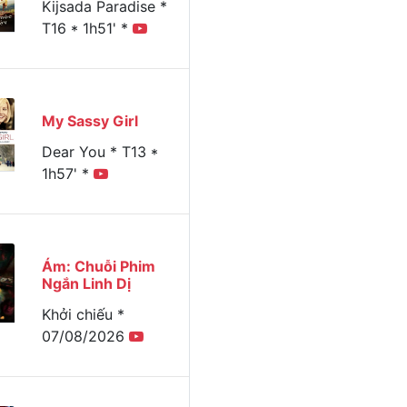
Kijsada Paradise *
T16 * 1h51' *
Xem
Chủ nhật
Thứ hai
Thứ ba
Thứ tư
Thứ n
My Sassy Girl
hôm nay
02/02/2025
03/02/2025
04/02/2025
05/02/2025
06/02/
Dear You * T13 *
1h57' *
Ám: Chuỗi Phim
Ngắn Linh Dị
Khởi chiếu *
07/08/2026