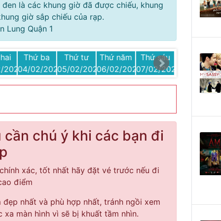
 đen là các khung giờ đã được chiếu, khung
hung giờ sắp chiếu của rạp.
ăn Lung Quận 1
hai
Thứ ba
Thứ tư
Thứ năm
Thứ sáu
Thứ bảy
2/2025
04/02/2025
05/02/2025
06/02/2025
07/02/2025
08/02/2025
cần chú ý khi các bạn đi
ạp
chính xác, tốt nhất hãy đặt vé trước nếu đi
 cao điểm
đẹp nhất và phù hợp nhất, tránh ngồi xem
c xa màn hình vì sẽ bị khuất tầm nhìn.