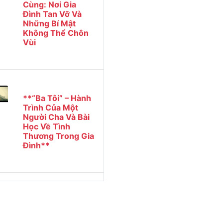
Cùng: Nơi Gia
Đình Tan Vỡ Và
Những Bí Mật
Không Thể Chôn
Vùi
**“Ba Tôi” – Hành
Trình Của Một
Người Cha Và Bài
Học Về Tình
Thương Trong Gia
Đình**