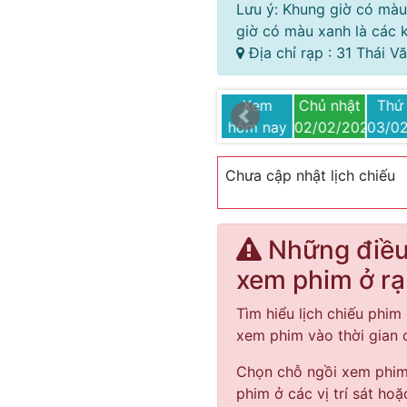
Lưu ý: Khung giờ có màu
giờ có màu xanh là các k
Địa chỉ rạp : 31 Thái V
Thứ năm
Thứ sáu
Thứ bảy
Xem
Chủ nhật
Thứ 
25
06/02/2025
07/02/2025
08/02/2025
hôm nay
02/02/2025
03/0
Chưa cập nhật lịch chiếu
Những điều 
xem phim ở r
Tìm hiểu lịch chiếu phim 
xem phim vào thời gian
Chọn chỗ ngồi xem phim 
phim ở các vị trí sát hoặ