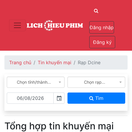
Đăng nhập
Đăng ký
Trang chủ
Tin khuyến mại
Rạp Dcine
Chọn tỉnh/thành...
Chọn rạp...
Tìm
event
Tổng hợp tin khuyến mại