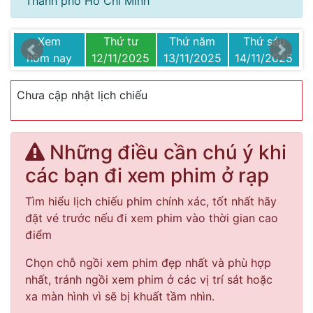
Thành phố Hồ Chí Minh
Xem
Thứ tư
Thứ năm
Thứ sáu
25
hôm nay
12/11/2025
13/11/2025
14/11/2025
1
Chưa cập nhật lịch chiếu
Những điều cần chú ý khi
các bạn đi xem phim ở rạp
Tìm hiểu lịch chiếu phim chính xác, tốt nhất hãy
đặt vé trước nếu đi xem phim vào thời gian cao
điểm
Chọn chỗ ngồi xem phim đẹp nhất và phù hợp
nhất, tránh ngồi xem phim ở các vị trí sát hoặc
xa màn hình vì sẽ bị khuất tầm nhìn.