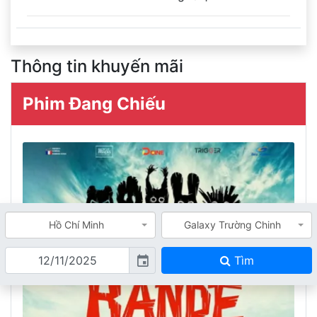
Thông tin khuyến mãi
Phim Đang Chiếu
Hồ Chí Minh
Galaxy Trường Chinh
Tìm
event