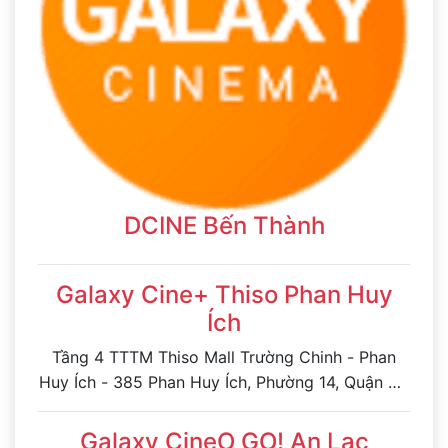
DCINE Bến Thành
Galaxy Cine+ Thiso Phan Huy
Ích
Tầng 4 TTTM Thiso Mall Trường Chinh - Phan
Huy Ích - 385 Phan Huy Ích, Phường 14, Quận Gò
Vấp, TP. HCM
Galaxy CineO GO! An Lạc