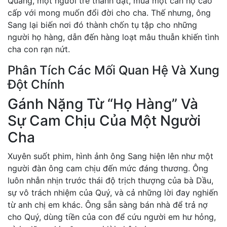
Quang, một người trẻ thành đạt, mua một căn hộ cao
cấp với mong muốn đổi đời cho cha. Thế nhưng, ông
Sang lại biến nơi đó thành chốn tụ tập cho những
người họ hàng, dẫn đến hàng loạt mâu thuẫn khiến tình
cha con rạn nứt.
Phân Tích Các Mối Quan Hệ Và Xung
Đột Chính
Gánh Nặng Từ “Họ Hàng” Và
Sự Cam Chịu Của Một Người
Cha
Xuyên suốt phim, hình ảnh ông Sang hiện lên như một
người đàn ông cam chịu đến mức đáng thương. Ông
luôn nhẫn nhịn trước thái độ trịch thượng của bà Dầu,
sự vô trách nhiệm của Quý, và cả những lời đay nghiến
từ anh chị em khác. Ông sẵn sàng bán nhà để trả nợ
cho Quý, dùng tiền của con để cứu người em hư hỏng,