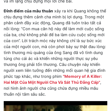
và im lặng chịu đựng mọi lời chê bai.
Đỉnh điểm của mâu thuẫn
xảy ra khi Quang không thể
chịu đựng thêm cảnh cha mình bị lợi dụng. Trong một
phân cảnh đầy xúc động, Quang đã tuôn trào tất cả
nỗi lòng: “Con mua căn hộ này để làm mới cuộc sống
của ba, chứ không phải để ba làm cứu cuộc sống mới
của con”. Lời trách móc này không chỉ là sự bức xúc
của một người con, mà còn phơi bày sự thật đau lòng:
tình thương mù quáng của ông Sang đã vô tình dung
túng cho cái ác và khiến những người thực sự yêu
thương ông phải tổn thương. Câu chuyện này khiến
người xem liên tưởng đến những mối quan hệ gia đình
phức tạp khác, như trong phim
"Memory of A Killer:
Hai Mặt Của Một Người Cha Và Sát Thủ Đẳng Cấp"
,
nơi hình ảnh người cha cũng chứa đựng nhiều mâu
thuẫn nội tâm sâu sắc.