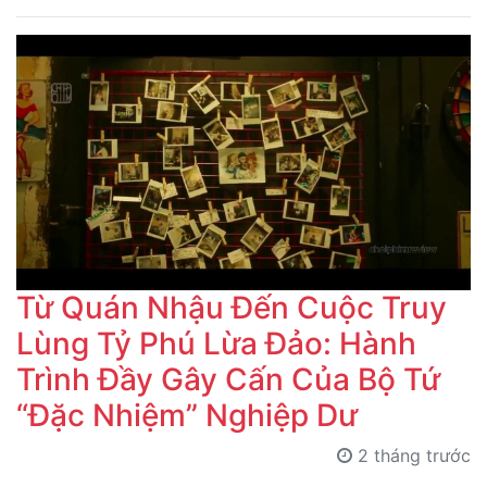
Từ Quán Nhậu Đến Cuộc Truy
Lùng Tỷ Phú Lừa Đảo: Hành
Trình Đầy Gây Cấn Của Bộ Tứ
“Đặc Nhiệm” Nghiệp Dư
2 tháng trước