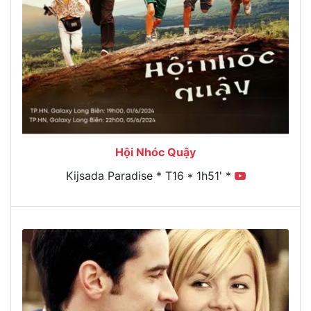
Hội Nhóc Quậy
Kijsada Paradise * T16 * 1h51' *