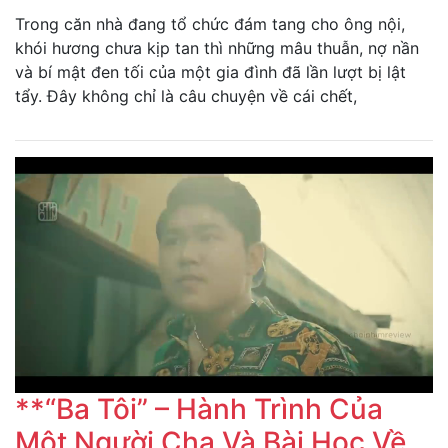
Trong căn nhà đang tổ chức đám tang cho ông nội,
khói hương chưa kịp tan thì những mâu thuẫn, nợ nần
và bí mật đen tối của một gia đình đã lần lượt bị lật
tẩy. Đây không chỉ là câu chuyện về cái chết,
**“Ba Tôi” – Hành Trình Của
Một Người Cha Và Bài Học Về