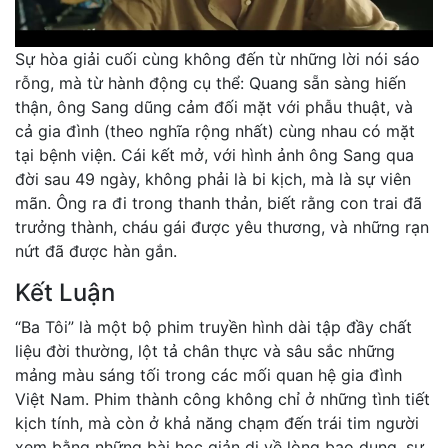
Sự hòa giải cuối cùng không đến từ những lời nói sáo
rỗng, mà từ hành động cụ thể: Quang sẵn sàng hiến
thận, ông Sang dũng cảm đối mặt với phẫu thuật, và
cả gia đình (theo nghĩa rộng nhất) cùng nhau có mặt
tại bệnh viện. Cái kết mở, với hình ảnh ông Sang qua
đời sau 49 ngày, không phải là bi kịch, mà là sự viên
mãn. Ông ra đi trong thanh thản, biết rằng con trai đã
trưởng thành, cháu gái được yêu thương, và những rạn
nứt đã được hàn gắn.
Kết Luận
“Ba Tôi” là một bộ phim truyền hình dài tập đầy chất
liệu đời thường, lột tả chân thực và sâu sắc những
mảng màu sáng tối trong các mối quan hệ gia đình
Việt Nam. Phim thành công không chỉ ở những tình tiết
kịch tính, mà còn ở khả năng chạm đến trái tim người
xem bằng những bài học giản dị về lòng bao dung, sự