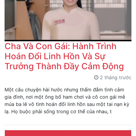
Cha Và Con Gái: Hành Trình
Hoán Đổi Linh Hồn Và Sự
Trưởng Thành Đầy Cảm Động
2 tháng trước
Một câu chuyện hài hước nhưng thấm đẫm tình cảm
gia đình, nơi một ông bố ham chơi và cô con gái mê
múa ba lê vô tình hoán đổi linh hồn sau một tai nạn kỳ
lạ. Họ buộc phải sống trong cơ thể của nhau, t