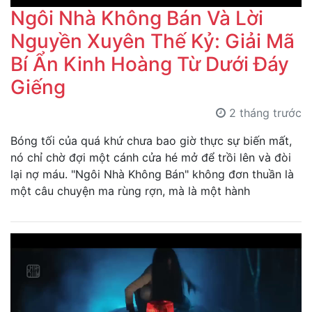
Ngôi Nhà Không Bán Và Lời
Nguyền Xuyên Thế Kỷ: Giải Mã
Bí Ẩn Kinh Hoàng Từ Dưới Đáy
Giếng
2 tháng trước
Bóng tối của quá khứ chưa bao giờ thực sự biến mất,
nó chỉ chờ đợi một cánh cửa hé mở để trồi lên và đòi
lại nợ máu. "Ngôi Nhà Không Bán" không đơn thuần là
một câu chuyện ma rùng rợn, mà là một hành