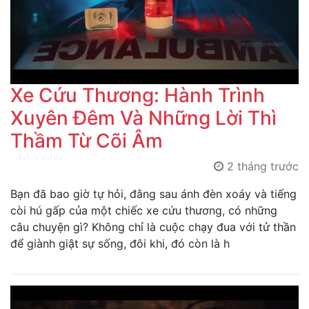
Xe Cứu Thương: Hành Trình
Xuyên Đêm Và Những Lời Thì
Thầm Từ Cõi Âm
2 tháng trước
Bạn đã bao giờ tự hỏi, đằng sau ánh đèn xoáy và tiếng
còi hú gấp của một chiếc xe cứu thương, có những
câu chuyện gì? Không chỉ là cuộc chạy đua với tử thần
để giành giật sự sống, đôi khi, đó còn là h