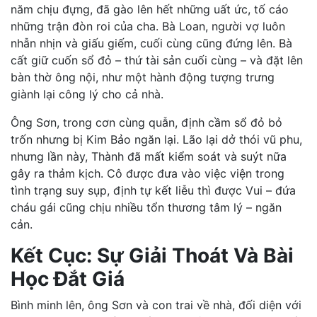
năm chịu đựng, đã gào lên hết những uất ức, tố cáo
những trận đòn roi của cha. Bà Loan, người vợ luôn
nhẫn nhịn và giấu giếm, cuối cùng cũng đứng lên. Bà
cất giữ cuốn sổ đỏ – thứ tài sản cuối cùng – và đặt lên
bàn thờ ông nội, như một hành động tượng trưng
giành lại công lý cho cả nhà.
Ông Sơn, trong cơn cùng quẫn, định cầm sổ đỏ bỏ
trốn nhưng bị Kim Bảo ngăn lại. Lão lại dở thói vũ phu,
nhưng lần này, Thành đã mất kiểm soát và suýt nữa
gây ra thảm kịch. Cô được đưa vào việc viện trong
tình trạng suy sụp, định tự kết liễu thì được Vui – đứa
cháu gái cũng chịu nhiều tổn thương tâm lý – ngăn
cản.
Kết Cục: Sự Giải Thoát Và Bài
Học Đắt Giá
Bình minh lên, ông Sơn và con trai về nhà, đối diện với