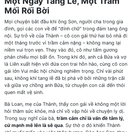
Một Ngày Tang Lễ, Một Trăm
Mối Rối Bời
Mọi chuyện bắt đầu khi ông Sơn, người cha trong gia
đình, gọi các con về để "đính chữ" trong đám tang ông
nội. Sự trở về của Thành – cô con gái thứ hai bỏ nhà đi
một tháng trước vì trầm cảm nặng – không mang lại
niềm vui trọn vẹn. Thay vào đó, cô như tấm gương
phản chiếu mọi bất ổn. Trong khi đó, anh cả Bửa và vợ
là Liên xuất hiện với đứa con trai hỗn hào, cùng cô con
gái lớn Vui mắc hội chứng nghiêm trọng. Chỉ vài phút
sau, không khí tang lễ đã bị phá vỡ bởi những trận cãi
vã giữa vợ chồng anh Bửa, từ chuyện con cái đến thói
quen mất vệ sinh.
Bà Loan, mẹ của Thành, thấy con gái về không một lời
hỏi thăm sức khỏe, mà chỉ vồ vập hỏi về chuyện ly dị.
Trong suy nghĩ của bà,
trầm cảm chỉ là vấn đề tâm lý,
cứ mạnh mẽ lên là sẽ qua
. Sự thờ ơ đó khiến Thành