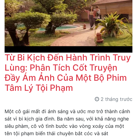
Từ Bi Kịch Đến Hành Trình Truy
Lùng: Phân Tích Cốt Truyện
Đầy Ám Ảnh Của Một Bộ Phim
Tâm Lý Tội Phạm
2 tháng trước
Một cô gái mất đi ánh sáng và ước mơ trở thành cảnh
sát vì bi kịch gia đình. Ba năm sau, với khả năng nghe
siêu phàm, cô vô tình bước vào vòng xoáy của một
tên tội phạm biến thái chuyên bắt cóc và sát