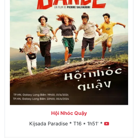
Hội Nhóc Quậy
Kijsada Paradise * T16 * 1h51' *