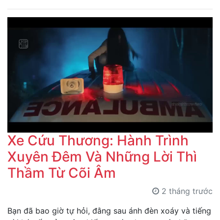
Xe Cứu Thương: Hành Trình
Xuyên Đêm Và Những Lời Thì
Thầm Từ Cõi Âm
2 tháng trước
Bạn đã bao giờ tự hỏi, đằng sau ánh đèn xoáy và tiếng