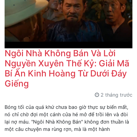
Ngôi Nhà Không Bán Và Lời
Nguyền Xuyên Thế Kỷ: Giải Mã
Bí Ẩn Kinh Hoàng Từ Dưới Đáy
Giếng
2 tháng trước
Bóng tối của quá khứ chưa bao giờ thực sự biến mất,
nó chỉ chờ đợi một cánh cửa hé mở để trồi lên và đòi
lại nợ máu. "Ngôi Nhà Không Bán" không đơn thuần là
một câu chuyện ma rùng rợn, mà là một hành