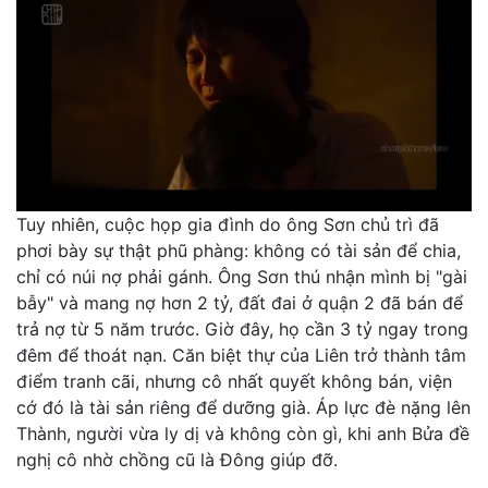
Tuy nhiên, cuộc họp gia đình do ông Sơn chủ trì đã
phơi bày sự thật phũ phàng: không có tài sản để chia,
chỉ có núi nợ phải gánh. Ông Sơn thú nhận mình bị "gài
bẫy" và mang nợ hơn 2 tỷ, đất đai ở quận 2 đã bán để
trả nợ từ 5 năm trước. Giờ đây, họ cần 3 tỷ ngay trong
đêm để thoát nạn. Căn biệt thự của Liên trở thành tâm
điểm tranh cãi, nhưng cô nhất quyết không bán, viện
cớ đó là tài sản riêng để dưỡng già. Áp lực đè nặng lên
Thành, người vừa ly dị và không còn gì, khi anh Bửa đề
nghị cô nhờ chồng cũ là Đông giúp đỡ.