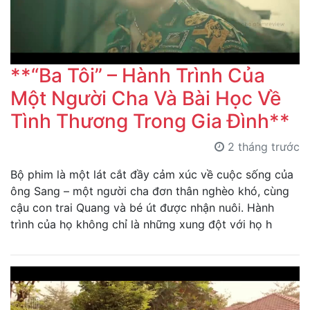
**“Ba Tôi” – Hành Trình Của
Một Người Cha Và Bài Học Về
Tình Thương Trong Gia Đình**
2 tháng trước
Bộ phim là một lát cắt đầy cảm xúc về cuộc sống của
ông Sang – một người cha đơn thân nghèo khó, cùng
cậu con trai Quang và bé út được nhận nuôi. Hành
trình của họ không chỉ là những xung đột với họ h