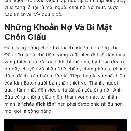
chỉ muốn trốn vào việc thắp hương. Còn ông Sơn, thay
vì lo tang lễ, lại rủ mọi người chơi bài với mức cược
cao khiến ai nấy đều e dè.
Những Khoản Nợ Và Bí Mật
Chôn Giấu
Đám tang bỗng chốc trở thành nơi đòi nợ công khai.
Đầu tiên là bà chủ tiệm vàng xuất hiện đòi số tiền mua
vàng thiếu của bà Loan. Khi bị thúc ép, bà Loan đưa ra
bộ dây chuyền và nhẫn "thế chấp", nhưng hóa ra chúng
đã bị đánh tráo thành đồ giả. Tiếp theo là sự xuất hiện
của Kim Bảo, người bạn thân thiết với Thành, người
quan tâm nhất đến việc chia tài sản của ông nội. Anh
Bửa cũng không giấu giếm tham vọng này, tự nhận
mình là
"cháu đích tôn"
nên phải được chia nhiều hơn
mới gọi là công bằng.