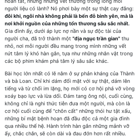
hoàn tất, nhưng những vết thương trong lòng mỗi
người liệu có lành? Nó phơi bày một sự thật cay đắng:
đôi khi, ngôi nhà không phải là bến đỗ bình yên, mà là
nơi khởi nguồn của những tổn thương sâu sắc nhất.
Gia đình ấy, dưới áp lực nợ nần và sự độc tài của
người cha, đã trở thành một
"địa ngục trần gian"
thu
nhỏ, nơi mỗi người đều mang trong mình những vết
nứt tâm lý khó hàn gắn, tựa như những nhân vật trong
các bộ phim khám phá tâm lý sâu sắc khác.
Bài học lớn nhất có lẽ nằm ở sự phản kháng của Thành
và bà Loan. Chỉ khi dám đối mặt với sự thật, dám lên
tiếng và từ chối im lặng, họ mới có cơ hội phá vỡ vòng
xoáy bạo lực và lừa dối. Đám tang ông nội, cuối cùng,
không chỉ là nghi thức tiễn đưa một người, mà còn là
cơ hội cuối cùng để "chôn cất" những thói hư tật xấu,
những bí mật bệnh hoạn đã đầu độc cả một gia đình
qua nhiều thế hệ. Hành trình hàn gắn những mảnh vỡ
ấy, chắc chắn, sẽ còn dài và đau đớn hơn rất nhiều.