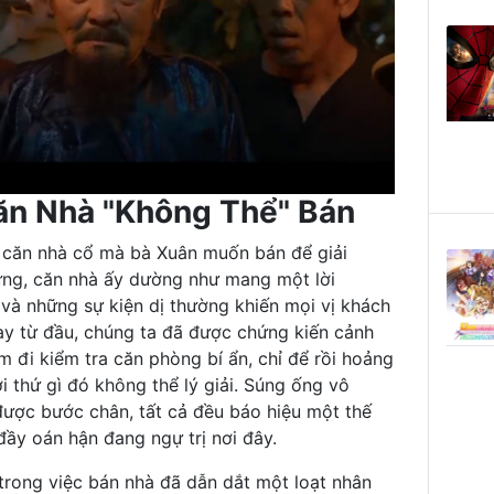
ăn Nhà "Không Thể" Bán
 căn nhà cổ mà bà Xuân muốn bán để giải
ưng, căn nhà ấy dường như mang một lời
và những sự kiện dị thường khiến mọi vị khách
ay từ đầu, chúng ta đã được chứng kiến cảnh
 đi kiểm tra căn phòng bí ẩn, chỉ để rồi hoảng
i thứ gì đó không thể lý giải. Súng ống vô
 được bước chân, tất cả đều báo hiệu một thế
đầy oán hận đang ngự trị nơi đây.
trong việc bán nhà đã dẫn dắt một loạt nhân