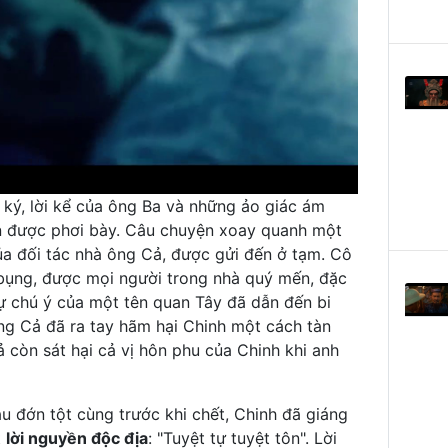
ký, lời kể của ông Ba và những ảo giác ám
ần được phơi bày. Câu chuyện xoay quanh một
của đối tác nhà ông Cả, được gửi đến ở tạm. Cô
t bụng, được mọi người trong nhà quý mến, đặc
sự chú ý của một tên quan Tây đã dẫn đến bi
ông Cả đã ra tay hãm hại Chinh một cách tàn
 còn sát hại cả vị hôn phu của Chinh khi anh
u đớn tột cùng trước khi chết, Chinh đã giáng
t
lời nguyền độc địa
: "Tuyệt tự tuyệt tôn". Lời