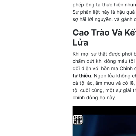
phép ông ta thực hiện nhữ
Sự phân liệt này là hậu quả
sợ hãi lời nguyền, và gánh 
Cao Trào Và Kế
Lửa
Khi mọi sự thật được phơi b
chấm dứt khi dòng máu tội 
đối diện với hồn ma Chinh 
tự thiêu
. Ngọn lửa không ch
cả tội ác, âm mưu và có lẽ
tội cuối cùng, một sự giải
chính dòng họ này.