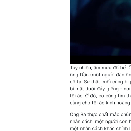
Tuy nhiên, âm mưu đổ bể. Ô
ông Dần (một người đàn ông
cô ta. Sự thật cuối cùng bị
bí mật dưới đáy giếng - nơ
tội ác. Ở đó, cô cũng tìm t
cùng cho tội ác kinh hoàng
Ông Ba thực chất mắc chứ
nhân cách: một người con hi
một nhân cách khác chính l