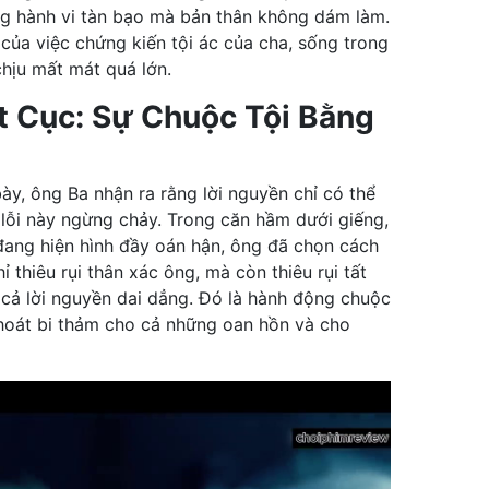
ng hành vi tàn bạo mà bản thân không dám làm.
 của việc chứng kiến tội ác của cha, sống trong
chịu mất mát quá lớn.
t Cục: Sự Chuộc Tội Bằng
ày, ông Ba nhận ra rằng lời nguyền chỉ có thể
lỗi này ngừng chảy. Trong căn hầm dưới giếng,
đang hiện hình đầy oán hận, ông đã chọn cách
ỉ thiêu rụi thân xác ông, mà còn thiêu rụi tất
, cả lời nguyền dai dẳng. Đó là hành động chuộc
 thoát bi thảm cho cả những oan hồn và cho