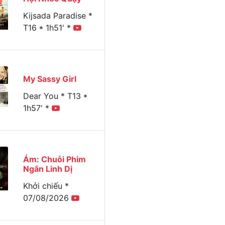
Kijsada Paradise *
T16 * 1h51' *
My Sassy Girl
Dear You * T13 *
1h57' *
Ám: Chuỗi Phim
Ngắn Linh Dị
Khởi chiếu *
07/08/2026