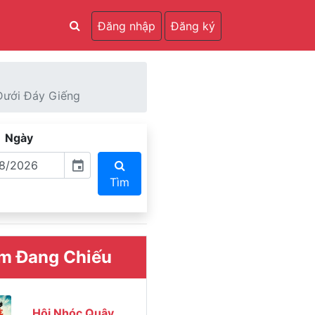
Đăng nhập
Đăng ký
Dưới Đáy Giếng
Ngày
event
Tìm
m Đang Chiếu
Hội Nhóc Quậy