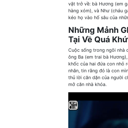
vật trở về: bà Hương (em gá
hàng xóm), và Như (cháu gá
kéo họ vào hố sâu của nhữn
Những Mảnh Gh
Tại Về Quá Khứ
Cuộc sống trong ngôi nhà d
ông Ba (em trai bà Hương), 
khốc của hai đứa con nhỏ r
nhân, tin rằng đó là con mì
thủ lời căn dặn của người 
mở căn nhà khóa.