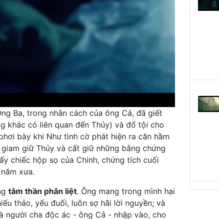
ng Ba, trong nhân cách của ông Cả, đã giết
 khác có liên quan đến Thủy) và đổ tội cho
 phơi bày khi Như tình cờ phát hiện ra căn hầm
i giam giữ Thủy và cất giữ những bằng chứng
hấy chiếc hộp sọ của Chinh, chứng tích cuối
 năm xưa.
ng
tâm thần phân liệt
. Ông mang trong mình hai
ếu thảo, yếu đuối, luôn sợ hãi lời nguyền; và
à người cha độc ác - ông Cả - nhập vào, cho