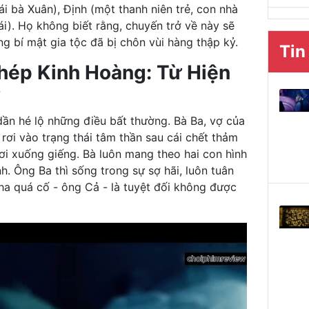
i bà Xuân), Định (một thanh niên trẻ, con nhà
i). Họ không biết rằng, chuyến trở về này sẽ
g bí mật gia tộc đã bị chôn vùi hàng thập kỷ.
Tin
ép Kinh Hoàng: Từ Hiện
ần hé lộ những điều bất thường. Bà Ba, vợ của
rơi vào trạng thái tâm thần sau cái chết thảm
ơi xuống giếng. Bà luôn mang theo hai con hình
nh. Ông Ba thì sống trong sự sợ hãi, luôn tuân
cha quá cố - ông Cả - là tuyệt đối không được