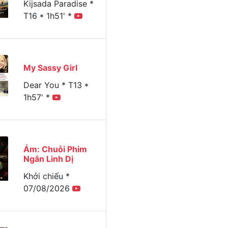
Kijsada Paradise *
T16 * 1h51' *
Xem
Thứ năm
Thứ sáu
Thứ bảy
Chủ nhật
Thứ ha
hôm nay
13/11/2025
14/11/2025
15/11/2025
16/11/2025
17/11/2
My Sassy Girl
Dear You * T13 *
1h57' *
Ám: Chuỗi Phim
Ngắn Linh Dị
Khởi chiếu *
07/08/2026