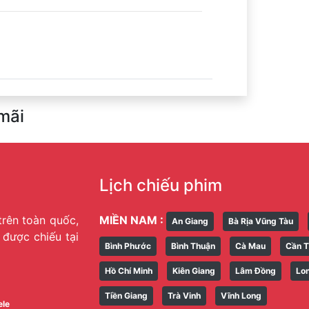
mãi
Lịch chiếu phim
trên toàn quốc,
MIỀN NAM :
An Giang
Bà Rịa Vũng Tàu
g được chiếu tại
Bình Phước
Bình Thuận
Cà Mau
Cần 
Hồ Chí Minh
Kiên Giang
Lâm Đồng
Lo
Tiền Giang
Trà Vinh
Vĩnh Long
ele