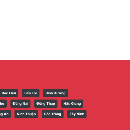
Bạc Liêu
Bến Tre
Bình Dương
Thơ
Đồng Nai
Đồng Tháp
Hậu Giang
ng An
Ninh Thuận
Sóc Trăng
Tây Ninh