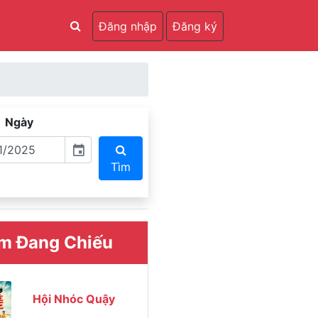
Đăng nhập
Đăng ký
Ngày
event
Tìm
m Đang Chiếu
Hội Nhóc Quậy