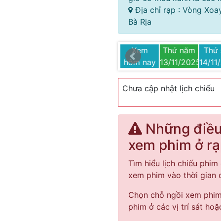
Địa chỉ rạp : Vòng Xoa
Bà Rịa
Thứ hai
Thứ ba
Thứ tư
Xem
Thứ năm
Thứ 
5
17/11/2025
18/11/2025
19/11/2025
hôm nay
13/11/2025
14/11
Chưa cập nhật lịch chiếu
Những điều 
xem phim ở r
Tìm hiểu lịch chiếu phim 
xem phim vào thời gian
Chọn chỗ ngồi xem phim 
phim ở các vị trí sát hoặ