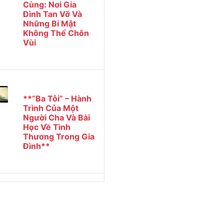
Cùng: Nơi Gia
Đình Tan Vỡ Và
Những Bí Mật
Không Thể Chôn
Vùi
**“Ba Tôi” – Hành
Trình Của Một
Người Cha Và Bài
Học Về Tình
Thương Trong Gia
Đình**