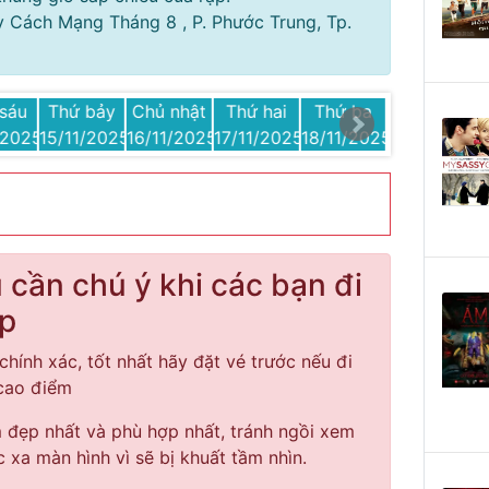
y Cách Mạng Tháng 8 , P. Phước Trung, Tp.
sáu
Thứ bảy
Chủ nhật
Thứ hai
Thứ ba
Thứ tư
/2025
15/11/2025
16/11/2025
17/11/2025
18/11/2025
19/11/2025
cần chú ý khi các bạn đi
ạp
chính xác, tốt nhất hãy đặt vé trước nếu đi
 cao điểm
đẹp nhất và phù hợp nhất, tránh ngồi xem
c xa màn hình vì sẽ bị khuất tầm nhìn.