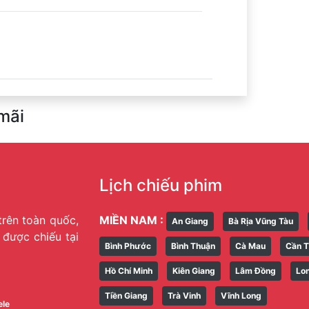
mãi
Lịch chiếu phim
trên toàn quốc,
MIỀN NAM :
An Giang
Bà Rịa Vũng Tàu
g được chiếu tại
Bình Phước
Bình Thuận
Cà Mau
Cần 
Hồ Chí Minh
Kiên Giang
Lâm Đồng
Lo
Tiền Giang
Trà Vinh
Vĩnh Long
ele