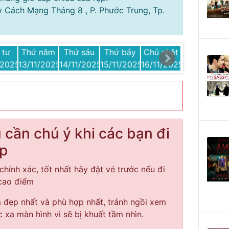
y Cách Mạng Tháng 8 , P. Phước Trung, Tp.
 tư
Thứ năm
Thứ sáu
Thứ bảy
Chủ nhật
Thứ hai
/2025
13/11/2025
14/11/2025
15/11/2025
16/11/2025
17/11/2025
cần chú ý khi các bạn đi
ạp
chính xác, tốt nhất hãy đặt vé trước nếu đi
 cao điểm
đẹp nhất và phù hợp nhất, tránh ngồi xem
c xa màn hình vì sẽ bị khuất tầm nhìn.