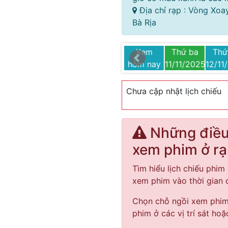
Địa chỉ rạp : Vòng Xoa
Bà Rịa
Thứ bảy
Chủ nhật
Thứ hai
Xem
Thứ ba
Thứ
5
15/11/2025
16/11/2025
17/11/2025
hôm nay
11/11/2025
12/11
Chưa cập nhật lịch chiếu
Những điều 
xem phim ở r
Tìm hiểu lịch chiếu phim 
xem phim vào thời gian
Chọn chỗ ngồi xem phim 
phim ở các vị trí sát hoặ