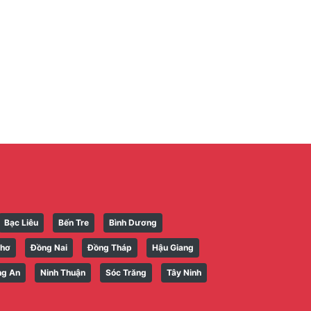
Bạc Liêu
Bến Tre
Bình Dương
Thơ
Đồng Nai
Đồng Tháp
Hậu Giang
ng An
Ninh Thuận
Sóc Trăng
Tây Ninh