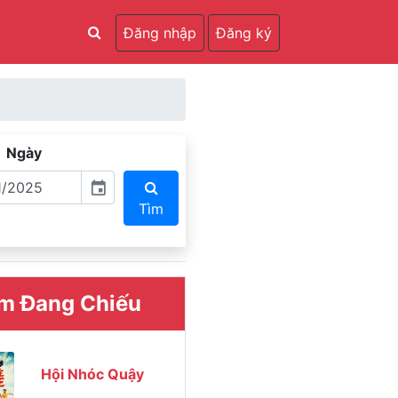
Đăng nhập
Đăng ký
Ngày
event
Tìm
m Đang Chiếu
Hội Nhóc Quậy