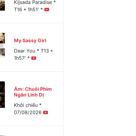
Kijsada Paradise *
T16 * 1h51' *
Xem
Thứ ba
Thứ tư
Thứ năm
Thứ sáu
Thứ bả
hôm nay
11/11/2025
12/11/2025
13/11/2025
14/11/2025
15/11/2
My Sassy Girl
Dear You * T13 *
1h57' *
Ám: Chuỗi Phim
Ngắn Linh Dị
Khởi chiếu *
07/08/2026