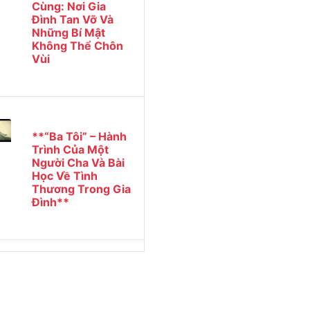
Cùng: Nơi Gia
Đình Tan Vỡ Và
Những Bí Mật
Không Thể Chôn
Vùi
**“Ba Tôi” – Hành
Trình Của Một
Người Cha Và Bài
Học Về Tình
Thương Trong Gia
Đình**