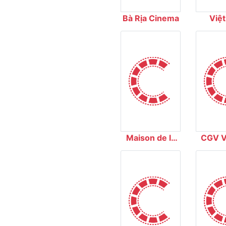
Bà Rịa Cinema
Việt
Cin
Maison de la
CGV V
Francophonie
Xuân 