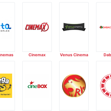
inemas
Cinemax
Venus Cinema
Dab
Cin