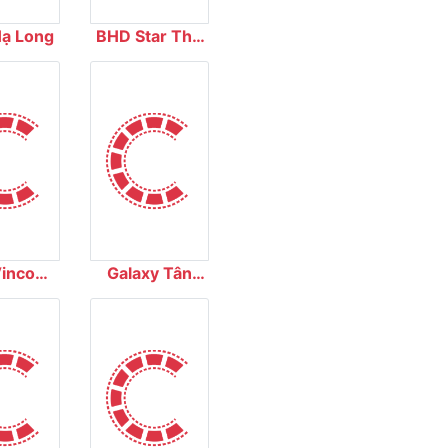
Hạ Long
BHD Star The
Garden
incom
Galaxy Tân
Nguyên
Bình