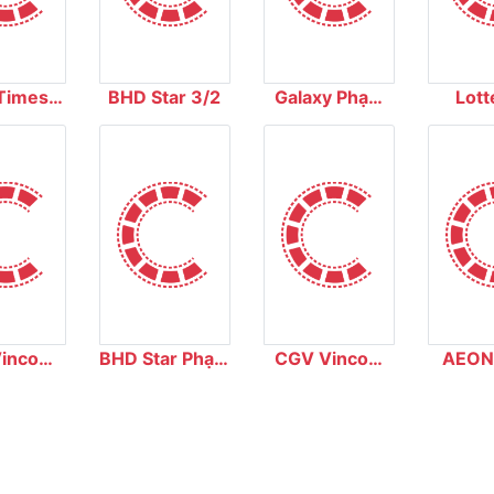
Times
BHD Star 3/2
Galaxy Phạm
Lott
ty
Văn Chí
Dư
incom
BHD Star Phạm
CGV Vincom
AEON
 Đức
Hùng
Long Biên
Cin