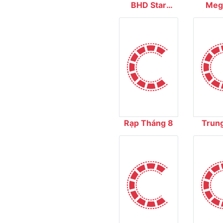
BHD Star
Meg
Cineplex
Cin
Rạp Tháng 8
Trun
Chiếu
Quốc