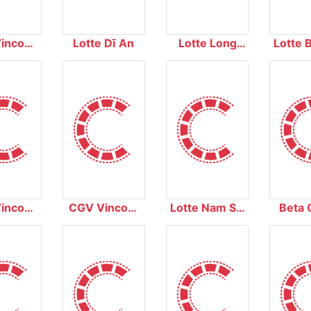
incom
Lotte Dĩ An
Lotte Long
Lotte 
 City
Biên
incom
CGV Vincom
Lotte Nam Sài
Beta 
 Khởi
Hạ Long
Gòn
Tr