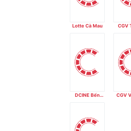
Lotte Cà Mau
CGV 
Ci
DCINE Bến
CGV V
Thành
Thủ