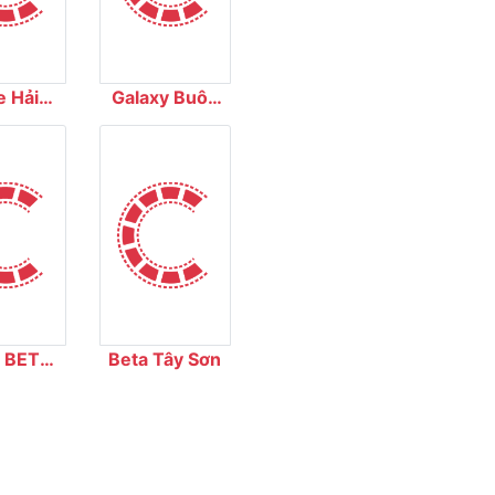
e Hải
Galaxy Buôn
ơng
Ma Thuột
 BETA
Beta Tây Sơn
ema