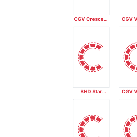
CGV Crescent
CGV V
Mall
Royal
BHD Star
CGV V
Quang Trung
Đồng