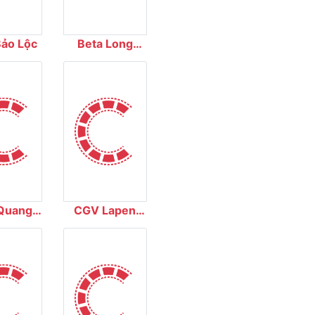
Bảo Lộc
Beta Long
Xuyên
Quang
CGV Lapen
ung
Center Vũng
Tàu