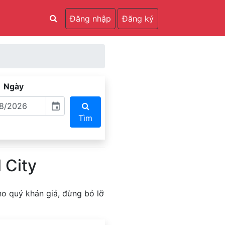
Đăng nhập
Đăng ký
Ngày
event
Tìm
 City
ho quý khán giả, đừng bỏ lỡ