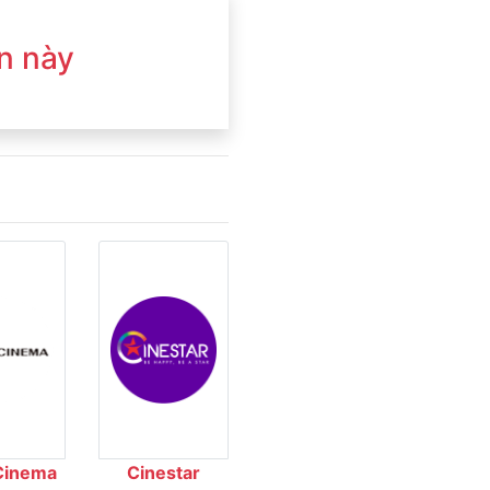
n này
Cinema
Cinestar