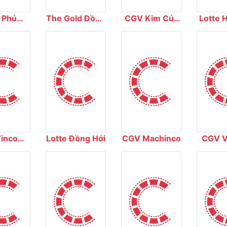
 Phú
The Gold Đồng
CGV Kim Cúc
Lotte 
ema
Xoài
Plaza
incom
Lotte Đồng Hới
CGV Machinco
CGV V
Khánh
Thái 