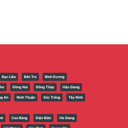
Bạc Liêu
Bến Tre
Bình Dương
Thơ
Đồng Nai
Đồng Tháp
Hậu Giang
ng An
Ninh Thuận
Sóc Trăng
Tây Ninh
nh
Cao Bằng
Điện Biên
Hà Giang