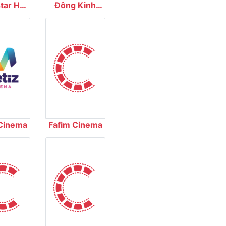
ar Hải
Đông Kinh
ơng
Cinema
Cinema
Fafim Cinema