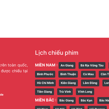
Lịch chiếu phim
trên toàn quốc,
MIỀN NAM :
An Giang
Bà Rịa Vũng Tàu
g được chiếu tại
Bình Phước
Bình Thuận
Cà Mau
Cần 
Hồ Chí Minh
Kiên Giang
Lâm Đồng
Lo
Tiền Giang
Trà Vinh
Vĩnh Long
ele
MIỀN BẮC :
Bắc Giang
Bắc Kạn
Bắc Ni