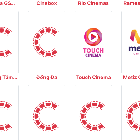
a GS
Cinebox
Rio Cinemas
Ramest
emas
Dư
g Tâm
Đống Đa
Touch Cinema
Metiz 
 Phim
 Gia