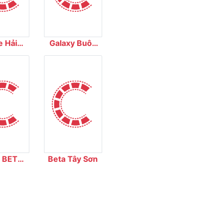
e Hải
Galaxy Buôn
ơng
Ma Thuột
 BETA
Beta Tây Sơn
ema