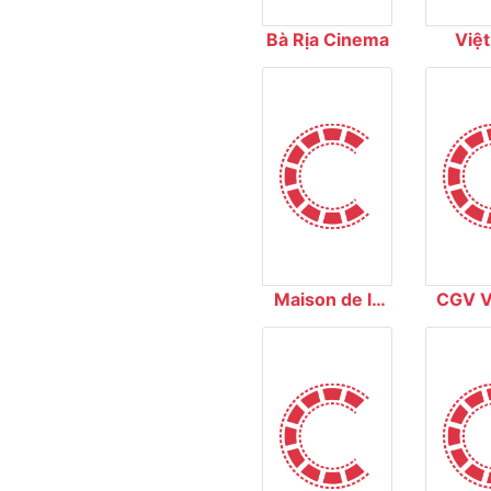
Bà Rịa Cinema
Việt
Cin
Maison de la
CGV V
Francophonie
Xuân 