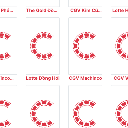
 Phú
The Gold Đồng
CGV Kim Cúc
Lotte 
ema
Xoài
Plaza
incom
Lotte Đồng Hới
CGV Machinco
CGV V
Khánh
Thái 