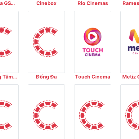
a GS
Cinebox
Rio Cinemas
Ramest
emas
Dư
g Tâm
Đống Đa
Touch Cinema
Metiz 
 Phim
 Gia