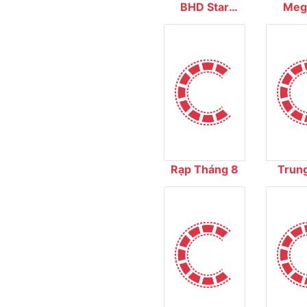
BHD Star
Meg
Cineplex
Cin
Rạp Tháng 8
Trun
Chiếu
Quốc