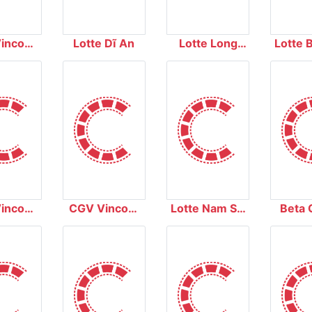
incom
Lotte Dĩ An
Lotte Long
Lotte 
 City
Biên
incom
CGV Vincom
Lotte Nam Sài
Beta 
 Khởi
Hạ Long
Gòn
Tr