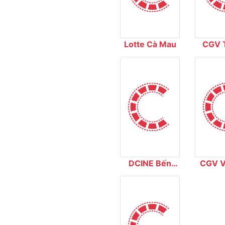
Lotte Cà Mau
CGV 
Ci
DCINE Bến
CGV V
Thành
Thủ