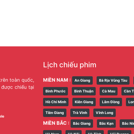
Lịch chiếu phim
trên toàn quốc,
MIỀN NAM :
An Giang
Bà Rịa Vũng Tàu
g được chiếu tại
Bình Phước
Bình Thuận
Cà Mau
Cần 
Hồ Chí Minh
Kiên Giang
Lâm Đồng
Lo
Tiền Giang
Trà Vinh
Vĩnh Long
ele
MIỀN BẮC :
Bắc Giang
Bắc Kạn
Bắc Ni