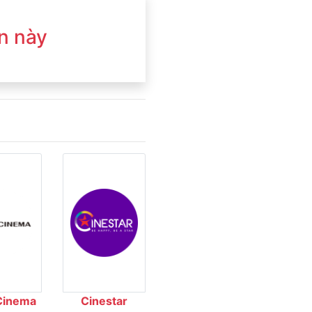
n này
Cinema
Cinestar