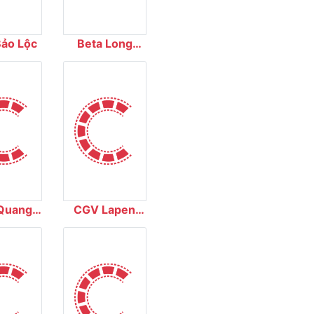
Bảo Lộc
Beta Long
Xuyên
Quang
CGV Lapen
ung
Center Vũng
Tàu