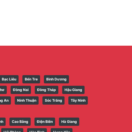
Bạc Liêu
Bến Tre
Bình Dương
Thơ
Đồng Nai
Đồng Tháp
Hậu Giang
ng An
Ninh Thuận
Sóc Trăng
Tây Ninh
nh
Cao Bằng
Điện Biên
Hà Giang