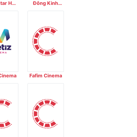
ar Hải
Đông Kinh
ơng
Cinema
Cinema
Fafim Cinema