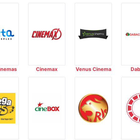
inemas
Cinemax
Venus Cinema
Dab
Cin