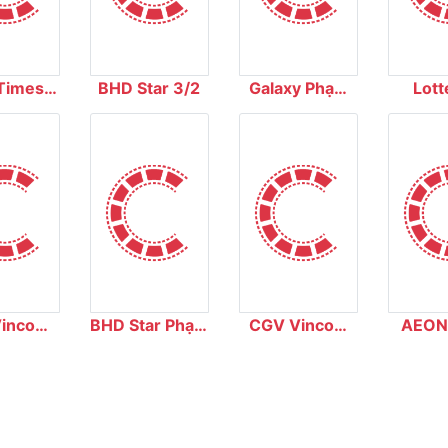
Times
BHD Star 3/2
Galaxy Phạm
Lott
ty
Văn Chí
Dư
incom
BHD Star Phạm
CGV Vincom
AEON
 Đức
Hùng
Long Biên
Cin