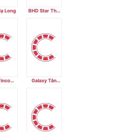
Hạ Long
BHD Star The
Garden
incom
Galaxy Tân
Nguyên
Bình