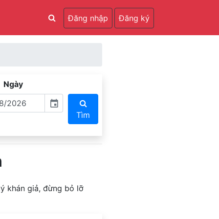
Đăng nhập
Đăng ký
Ngày
event
Tìm
n
ý khán giả, đừng bỏ lỡ