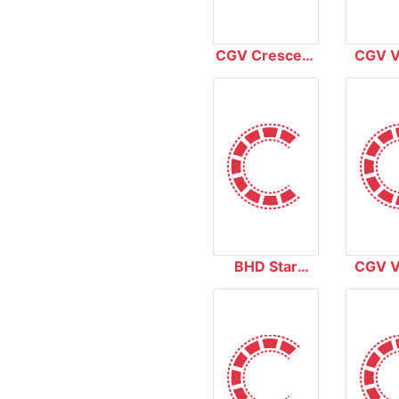
CGV Crescent
CGV V
Mall
Royal
BHD Star
CGV V
Quang Trung
Đồng