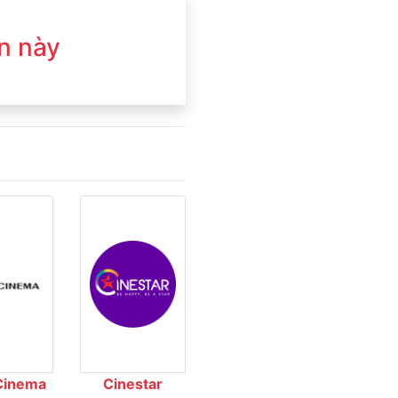
n này
Cinema
Cinestar