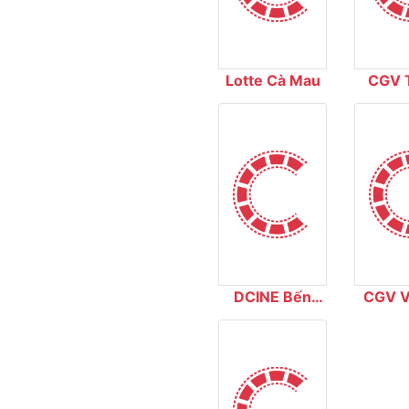
Lotte Cà Mau
CGV 
Ci
DCINE Bến
CGV V
Thành
Thủ