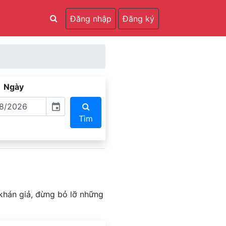
Đăng nhập
Đăng ký
Ngày
event
Tìm
 khán giả, đừng bỏ lỡ những