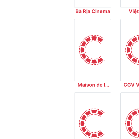
Bà Rịa Cinema
Việt
Cin
Maison de la
CGV V
Francophonie
Xuân 