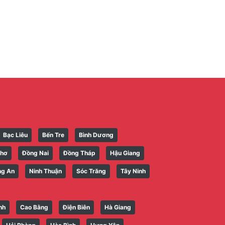
Bạc Liêu
Bến Tre
Bình Dương
Thơ
Đồng Nai
Đồng Tháp
Hậu Giang
ng An
Ninh Thuận
Sóc Trăng
Tây Ninh
nh
Cao Bằng
Điện Biên
Hà Giang