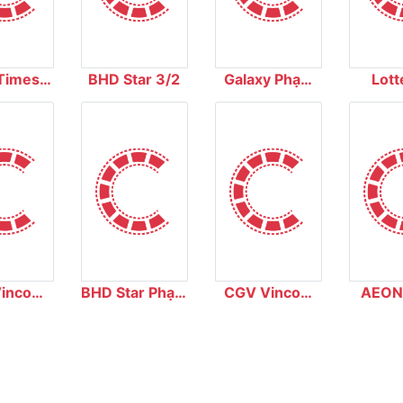
Times
BHD Star 3/2
Galaxy Phạm
Lott
ty
Văn Chí
Dư
incom
BHD Star Phạm
CGV Vincom
AEON
 Đức
Hùng
Long Biên
Cin