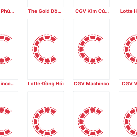
 Phú
The Gold Đồng
CGV Kim Cúc
Lotte 
ema
Xoài
Plaza
incom
Lotte Đồng Hới
CGV Machinco
CGV V
Khánh
Thái 