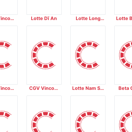
incom
Lotte Dĩ An
Lotte Long
Lotte 
 City
Biên
incom
CGV Vincom
Lotte Nam Sài
Beta 
 Khởi
Hạ Long
Gòn
Tr