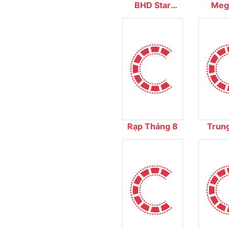
BHD Star
Meg
Cineplex
Cin
Rạp Tháng 8
Trun
Chiếu
Quốc