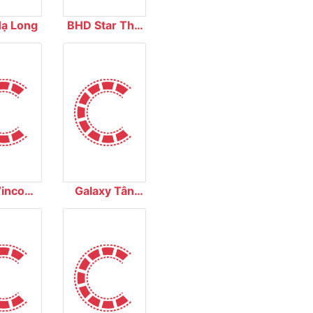
Hạ Long
BHD Star The
Garden
incom
Galaxy Tân
Nguyên
Bình