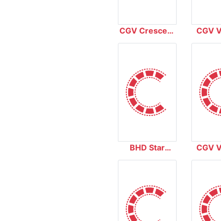
CGV Crescent
CGV V
Mall
Royal
BHD Star
CGV V
Quang Trung
Đồng