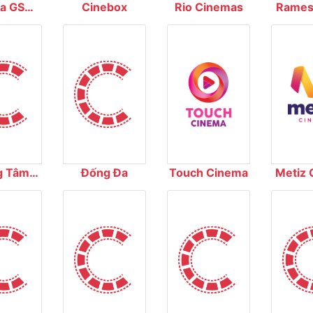
a GS
Cinebox
Rio Cinemas
Ramest
emas
Dư
g Tâm
Đống Đa
Touch Cinema
Metiz 
 Phim
 Gia