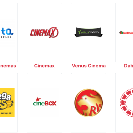
inemas
Cinemax
Venus Cinema
Dab
Cin