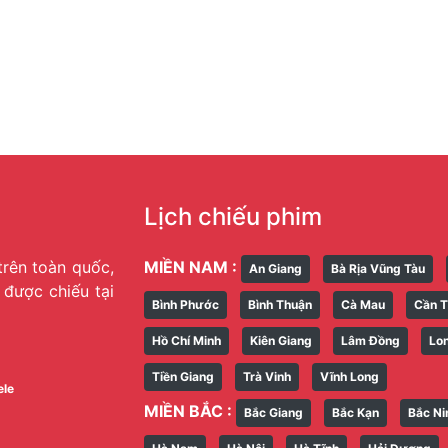
Lịch chiếu phim
trên toàn quốc,
MIỀN NAM :
An Giang
Bà Rịa Vũng Tàu
g được chiếu tại
Bình Phước
Bình Thuận
Cà Mau
Cần 
Hồ Chí Minh
Kiên Giang
Lâm Đồng
Lo
Tiền Giang
Trà Vinh
Vĩnh Long
ele
MIỀN BẮC :
Bắc Giang
Bắc Kạn
Bắc Ni