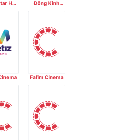
ar Hải
Đông Kinh
ơng
Cinema
Cinema
Fafim Cinema