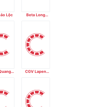
Bảo Lộc
Beta Long
Xuyên
Quang
CGV Lapen
ung
Center Vũng
Tàu