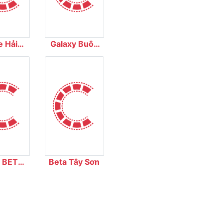
e Hải
Galaxy Buôn
ơng
Ma Thuột
 BETA
Beta Tây Sơn
ema