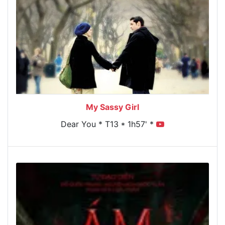
My Sassy Girl
Dear You * T13 * 1h57' *