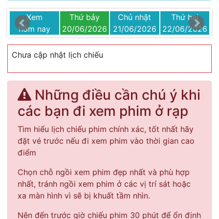
Xem
Thứ bảy
Chủ nhật
Thứ hai
26
hôm nay
20/06/2026
21/06/2026
22/06/2026
2
Chưa cập nhật lịch chiếu
Những điều cần chú ý khi
các bạn đi xem phim ở rạp
Tìm hiểu lịch chiếu phim chính xác, tốt nhất hãy
đặt vé trước nếu đi xem phim vào thời gian cao
điểm
Chọn chỗ ngồi xem phim đẹp nhất và phù hợp
nhất, tránh ngồi xem phim ở các vị trí sát hoặc
xa màn hình vì sẽ bị khuất tầm nhìn.
Nên đến trước giờ chiếu phim 30 phút để ổn định