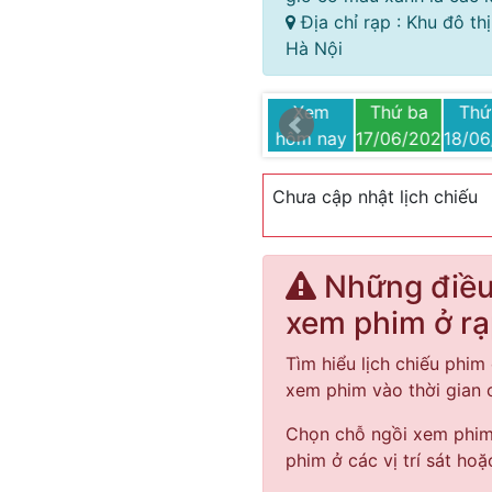
Địa chỉ rạp : Khu đô t
Hà Nội
Thứ bảy
Chủ nhật
Thứ hai
Xem
Thứ ba
Thứ
25
21/06/2025
22/06/2025
23/06/2025
hôm nay
17/06/2025
18/0
Chưa cập nhật lịch chiếu
Những điều 
xem phim ở r
Tìm hiểu lịch chiếu phim 
xem phim vào thời gian
Chọn chỗ ngồi xem phim 
phim ở các vị trí sát hoặ