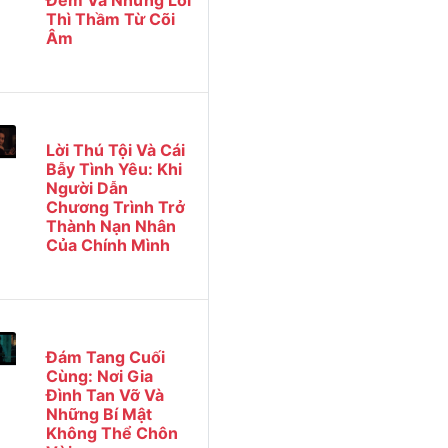
Đêm Và Những Lời
Thì Thầm Từ Cõi
Âm
Lời Thú Tội Và Cái
Bẫy Tình Yêu: Khi
Người Dẫn
Chương Trình Trở
Thành Nạn Nhân
Của Chính Mình
Đám Tang Cuối
Cùng: Nơi Gia
Đình Tan Vỡ Và
Những Bí Mật
Không Thể Chôn