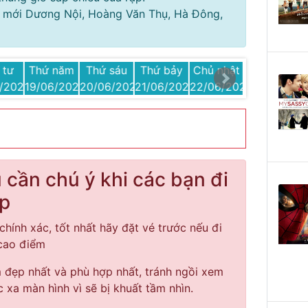
hị mới Dương Nội, Hoàng Văn Thụ, Hà Đông,
 tư
Thứ năm
Thứ sáu
Thứ bảy
Chủ nhật
Thứ hai
6/2025
19/06/2025
20/06/2025
21/06/2025
22/06/2025
23/06/2025
cần chú ý khi các bạn đi
ạp
chính xác, tốt nhất hãy đặt vé trước nếu đi
 cao điểm
đẹp nhất và phù hợp nhất, tránh ngồi xem
c xa màn hình vì sẽ bị khuất tầm nhìn.