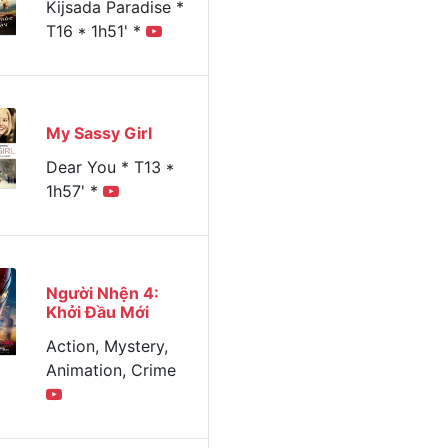
Kijsada Paradise *
T16 * 1h51' *
Xem
Thứ ba
Thứ tư
Thứ năm
Thứ sáu
Thứ bả
hôm nay
17/06/2025
18/06/2025
19/06/2025
20/06/2025
21/06/
My Sassy Girl
Dear You * T13 *
1h57' *
Người Nhện 4:
Khởi Đầu Mới
Action, Mystery,
Animation, Crime