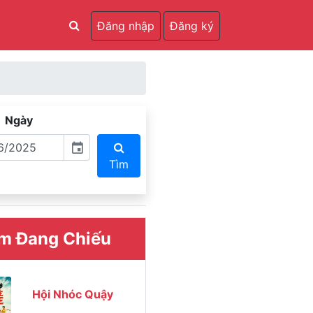
Đăng nhập
Đăng ký
Ngày
event
Tìm
m Đang Chiếu
Hội Nhóc Quậy