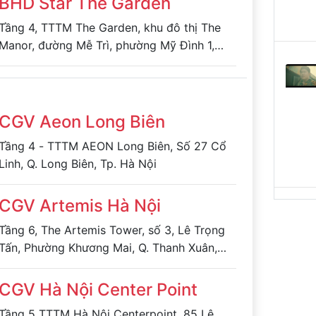
BHD Star The Garden
Tầng 4, TTTM The Garden, khu đô thị The
Manor, đường Mễ Trì, phường Mỹ Đình 1,
quận Nam Từ Liêm, Hà Nội
CGV Aeon Long Biên
Tầng 4 - TTTM AEON Long Biên, Số 27 Cổ
Linh, Q. Long Biên, Tp. Hà Nội
CGV Artemis Hà Nội
Tầng 6, The Artemis Tower, số 3, Lê Trọng
Tấn, Phường Khương Mai, Q. Thanh Xuân,
TP. Hà Nội
CGV Hà Nội Center Point
Tầng 5 TTTM Hà Nội Centerpoint, 85 Lê