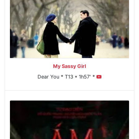
My Sassy Girl
Dear You * T13 * 1h57' *