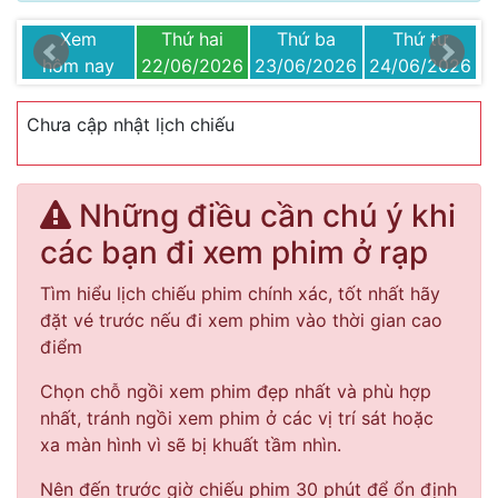
t
Xem
Thứ hai
Thứ ba
Thứ tư
26
hôm nay
22/06/2026
23/06/2026
24/06/2026
2
Chưa cập nhật lịch chiếu
Những điều cần chú ý khi
các bạn đi xem phim ở rạp
Tìm hiểu lịch chiếu phim chính xác, tốt nhất hãy
đặt vé trước nếu đi xem phim vào thời gian cao
điểm
Chọn chỗ ngồi xem phim đẹp nhất và phù hợp
nhất, tránh ngồi xem phim ở các vị trí sát hoặc
xa màn hình vì sẽ bị khuất tầm nhìn.
Nên đến trước giờ chiếu phim 30 phút để ổn định