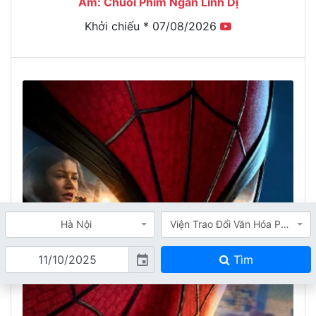
Ám: Chuỗi Phim Ngắn Linh Dị
Khởi chiếu * 07/08/2026
Hà Nội
Viện Trao Đổi Văn Hóa Pháp – L’Espace
Tìm
event