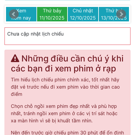
Xem
Thứ bảy
Chủ nhật
Thứ hai
25
hôm nay
11/10/2025
12/10/2025
13/10/2025
1
Chưa cập nhật lịch chiếu
Những điều cần chú ý khi
các bạn đi xem phim ở rạp
Tìm hiểu lịch chiếu phim chính xác, tốt nhất hãy
đặt vé trước nếu đi xem phim vào thời gian cao
điểm
Chọn chỗ ngồi xem phim đẹp nhất và phù hợp
nhất, tránh ngồi xem phim ở các vị trí sát hoặc
xa màn hình vì sẽ bị khuất tầm nhìn.
Nên đến trước giờ chiếu phim 30 phút để ổn định