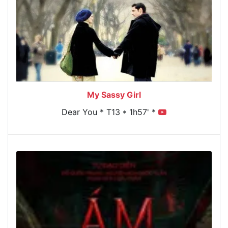
My Sassy Girl
Dear You * T13 * 1h57' *