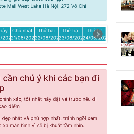
otte Mall West Lake Hà Nội, 272 Võ Chí
bảy
Chủ nhật
Thứ hai
Thứ ba
Thứ tư
Thứ năm
6/2026
21/06/2026
22/06/2026
23/06/2026
24/06/2026
25/06/2026
cần chú ý khi các bạn đi
ạp
chính xác, tốt nhất hãy đặt vé trước nếu đi
 cao điểm
đẹp nhất và phù hợp nhất, tránh ngồi xem
c xa màn hình vì sẽ bị khuất tầm nhìn.