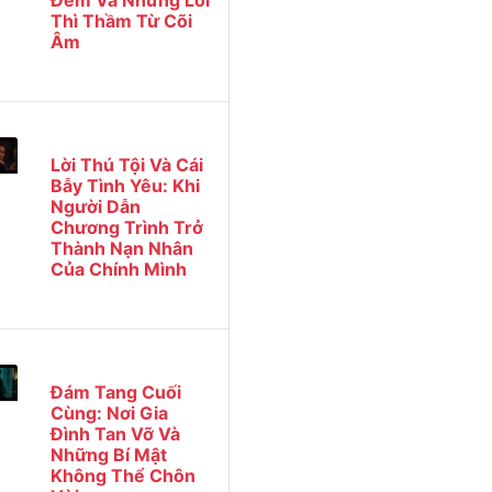
Đêm Và Những Lời
Thì Thầm Từ Cõi
Âm
Lời Thú Tội Và Cái
Bẫy Tình Yêu: Khi
Người Dẫn
Chương Trình Trở
Thành Nạn Nhân
Của Chính Mình
Đám Tang Cuối
Cùng: Nơi Gia
Đình Tan Vỡ Và
Những Bí Mật
Không Thể Chôn