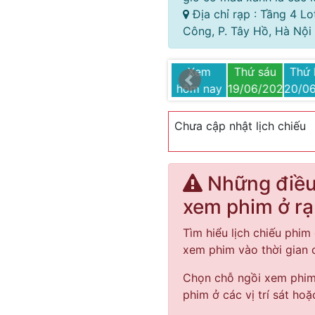
Địa chỉ rạp : Tầng 4 L
Công, P. Tây Hồ, Hà Nội
Thứ ba
Thứ tư
Thứ năm
Xem
Thứ sáu
Thứ 
26
23/06/2026
24/06/2026
25/06/2026
hôm nay
19/06/2026
20/0
Chưa cập nhật lịch chiếu
Những điều 
xem phim ở r
Tìm hiểu lịch chiếu phim 
xem phim vào thời gian
Chọn chỗ ngồi xem phim 
phim ở các vị trí sát hoặ