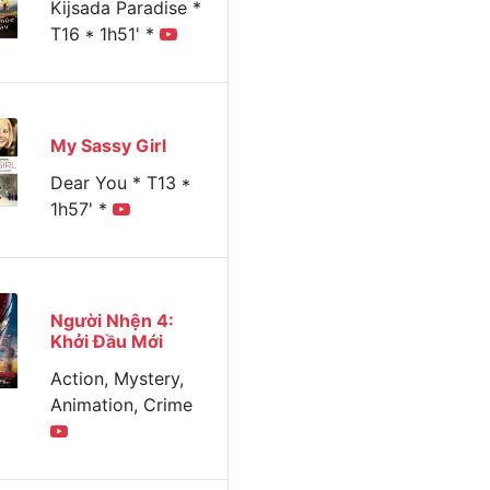
Kijsada Paradise *
T16 * 1h51' *
Xem
Thứ sáu
Thứ bảy
Chủ nhật
Thứ hai
Thứ b
hôm nay
19/06/2026
20/06/2026
21/06/2026
22/06/2026
23/06/
My Sassy Girl
Dear You * T13 *
1h57' *
Người Nhện 4:
Khởi Đầu Mới
Action, Mystery,
Animation, Crime