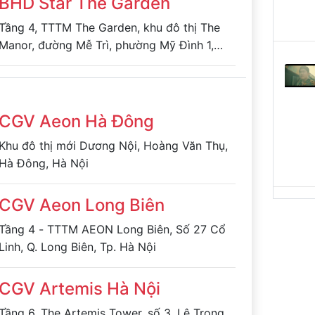
BHD Star The Garden
Tầng 4, TTTM The Garden, khu đô thị The
Manor, đường Mễ Trì, phường Mỹ Đình 1,
quận Nam Từ Liêm, Hà Nội
CGV Aeon Hà Đông
Khu đô thị mới Dương Nội, Hoàng Văn Thụ,
Hà Đông, Hà Nội
CGV Aeon Long Biên
Tầng 4 - TTTM AEON Long Biên, Số 27 Cổ
Linh, Q. Long Biên, Tp. Hà Nội
CGV Artemis Hà Nội
Tầng 6, The Artemis Tower, số 3, Lê Trọng