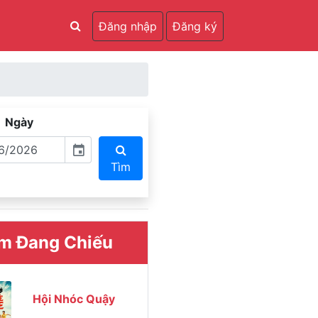
Đăng nhập
Đăng ký
Ngày
event
Tìm
m Đang Chiếu
Hội Nhóc Quậy