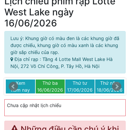
Lịch chiếu phim rạp Lotte
West Lake ngày
16/06/2026
Lưu ý: Khung giờ có màu đen là các khung giờ đã
được chiếu, khung giờ có màu xanh là các khung
giờ sắp chiếu của rạp.
Địa chỉ rạp : Tầng 4 Lotte Mall West Lake Hà
Nội, 272 Võ Chí Công, P. Tây Hồ, Hà Nội
Xem
Thứ ba
Thứ tư
Thứ năm
26
hôm nay
16/06/2026
17/06/2026
18/06/2026
1
Chưa cập nhật lịch chiếu
Những điều cần chú ý khi