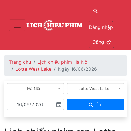
Đăng nhập
Đăng ký
Trang chủ
Lịch chiếu phim Hà Nội
Lotte West Lake
Ngày 16/06/2026
Hà Nội
Lotte West Lake
Tìm
event