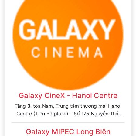
Galaxy CineX - Hanoi Centre
Tầng 3, tòa Nam, Trung tâm thương mại Hanoi
Centre (Tiến Bộ plaza) – Số 175 Nguyễn Thái
Học, phường Ô Chợ Dừa, Hà Nội
Galaxy MIPEC Long Biên