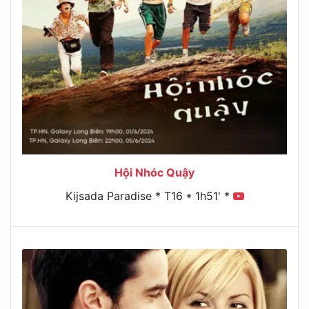
Hội Nhóc Quậy
Kijsada Paradise * T16 * 1h51' *